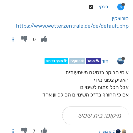
פינקי
פ
סורוצקין
https://www.wetterzentrale.de/de/default.php
0
דוד
מנהל
❄️ משקיען
💖 תומך בפורום
איסי הבוקר בנסיגה משמעותית
האפיק צפוני מידי
אבל הכל פתוח לשינויים
אם כי החורף בד״כ השינויים הם לכיוון אחד
מיקום: בית שמש
7
2 תגובות