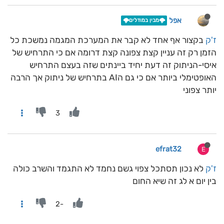
אפל
🌩️מבין במודלים🌩️
ז'ק
בקצור אף אחד לא קבר את המערכת המגמה נמשכת כל
הזמן רק זה עניין קצת צפונה קצת דרומה אם כי התרחיש של
איסי-הניתוק זה דעת יחיד ביינתים שזה בעצם התרחיש
האופטימלי ביותר אם כי גם הAI בתרחיש של ניתוק אך הרבה
יותר צפוני
3
efrat32
E
ז'ק
לא נכון תסתכל צפוי גשם נחמד לא התגמד והשרב כולה
בין יום א לג זה שיא החום
-2