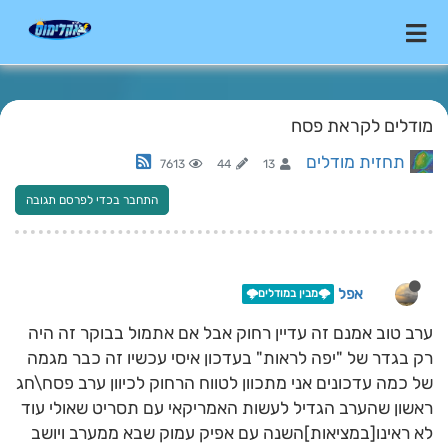
מודלים לקראת פסח
תחזית מודלים
7613
44
13
התחבר בכדי לפרסם תגובה
אפל
🌩️מבין במודלים🌩️
ערב טוב אמנם זה עדיין רחוק אבל אם אתמול בבוקר זה היה
רק בגדר של "יפה לראות" בעדכון איסי עכשיו זה כבר מגמה
של כמה עדכונים אני מתכוון לטווח הרחוק לכיוון ערב פסח\חג
ראשון שהערב הגדיל לעשות האמריקאי עם תסריט שאולי עוד
לא ראינו[במציאות]השנה עם אפיק עמוק שבא ממערב ויושב