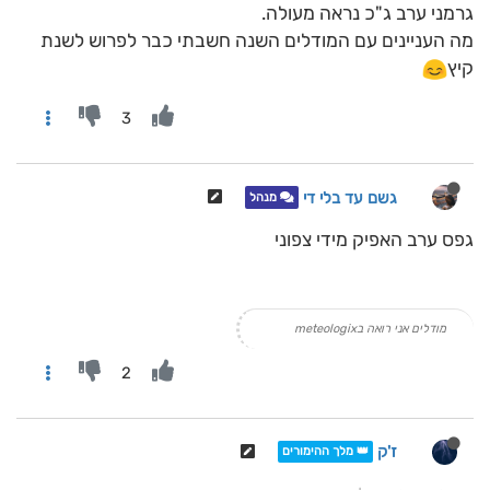
גרמני ערב ג"כ נראה מעולה.
מה העניינים עם המודלים השנה חשבתי כבר לפרוש לשנת
קיץ
3
גשם עד בלי די
מנהל
גפס ערב האפיק מידי צפוני
מודלים אני רואה בmeteologix
2
ז'ק
👑 מלך ההימורים