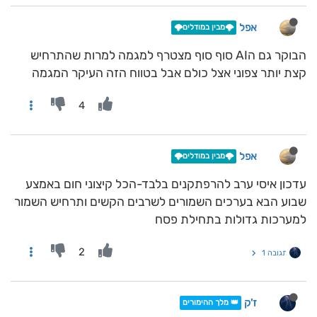
אפל
🌩️מבין במודלים🌩️
הבוקר גם הAI סוף סוף מצטרף למגמה למרות שהתרחיש
קצת יותר צפוני אצל כולם אבל בטווח הזה העיקר המגמה
4
אפל
🌩️מבין במודלים🌩️
עדכון איסי ערב להרפתקנים בלבד-הכל קיצוני חום באמצע
שבוע הבא בערכים השמורים לשרבים הקשים ותרחיש השמור
למערכות גדולות בתחילת פסח
2
תגובה 1
ז'ק
👑 מלך ההימורים