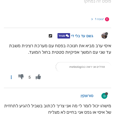
פוסט זה נמחק!
תגובה 1
E
גשם עד בלי די
מנהל
איסי ערב מביא את חנוכה בפסח עם מערכת רצינית משבת
עד שני עם המשך אפיקיות סטטית בחול המועד.
מודלים אני רואה בmeteologix
5
סורוצקין
ס
מישהו יכול לומר לי מה אני צריך לכתוב בשביל להגיע לתחזית
של איסי או גפס אני בחיים לא מצליח