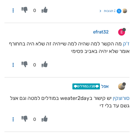
0
2 תגובות
פ
efrat32
E
ז'ק
מה הקשר למה שהיה למה שייהיה זה שלא היה בחחורף
אומר שלא יהיה באביב פסימי
0
אפל
🌩️מבין במודלים🌩️
סורוצקין
יש קישור בweater2day במודלים למטה וגם אצל
גשם עד בלי די
0