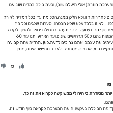
מערכת חוזרת( אולי תיעלם שוב), וכעת כולם במדיה שוב עם
נסים לתחרות הזו,ולא חלק ממנה.הכל מתועד בכל המדיה לא רק
ני ,ולא זו בלבד אלא שלא הבטחנו סערות שלגים וכל מה
 סוף החודש ועשויה להתעמק בתחילת ינואר ולהפוך לקרה
יותר.סה מה שנכתב עוד לפני חודש,מאז המפות נתנו כ50 תרחישים שונים,ועד הארוע יתנו עוד 60
עיתים את עצמם ואתם צריכים לדעת.כאן ,תחזית אחת קבועה
תקיים במלואה.מי שמסתפק ולא ככ מתיישר איתה,ימתין
13
יותר מסודרת כי היה לי ממש קשה לקרוא את זה כך.
ותם.
קדימה הכוללת בעקשנות את המערכת לקראת סוף חודש זה.