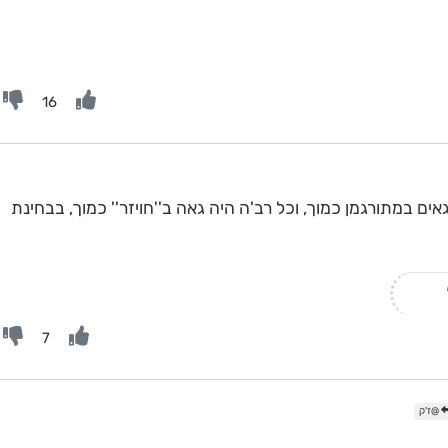
16
ם במתורגמן כמוך, וכל רב'ה היה גאה ב''חויזר'' כמוך, בבחינת
7
@ז'ק