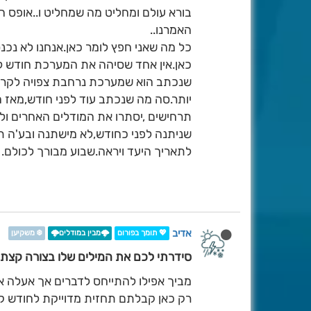
בורא עולם ומחליט מה שמחליט ו..אופס ה
האמרנו..
כל מה שאני חפץ לומר כאן.אנחנו לא נכ
כאן.אין אחד שסיהה את המערכת חודש לפ
שנכתב הוא שמערכת נרחבת צפויה לקראת
תרחישים ,יסתרו את המודלים האחרים ול
שניתנה לפני כחודש,לא מישתנה ובע'ה ת
לתאריך היעד ויראה.שבוע מבורך לכולם.
אדיב
💖 תומך בפורום
🌩️מבין במודלים🌩️
❄️ משקיען
סידרתי לכם את המילים שלו בצורה קצת 
מביך אפילו להתייחס לדברים אך אעלה א
רק כאן קבלתם תחזית מדוייקת לחודש 