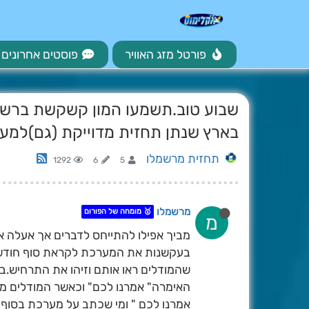
פורטל מזג האוויר
פוסטים אחרונים
שבוע טוב.תשמעו המון קשקשת ברשת,
בארץ שנתן תחזית מדוייקת (גם)למער
תחזית מרשמלו
1292
6
5
מרשמלו
🥇 מומחה של הפורום
מ
מביך אפילו להתייחס לדברים אך אעלה 
בעקשנות את המערכת לקראת סוף חודש זה
שהמודלים ראו אותם וזיהו את התרחיש.
אמרנו לכם " ומי שכתב על מערכת בסוף