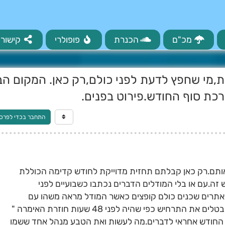
מכ"ם
הכנרת
פופולרי
קישורי
מי שחפץ לדעת לפני כולם,רק כאן. המקום הב
כת סוף החודש.פירוט בפנים.
התחבר בכדי לפרס
אותם.רק כאן קבלתם תחזית מדוייקת לחודש קדימה הכוללת
.עם או בלי המודלים הדברים נכתבו כשבועיים לפני
באתרים שכנים כולם קופצים כאשר המודל מראה משהו עם
האימרה" אמרנו לכם" וכאשר המודלים מבטלים את התרחיש כפי שהיה לפני 48 שעות חוזרת האימרה "
 החודש אחראי לדברים.מה לעשות ואת הטבע מנהל אחד ששמו