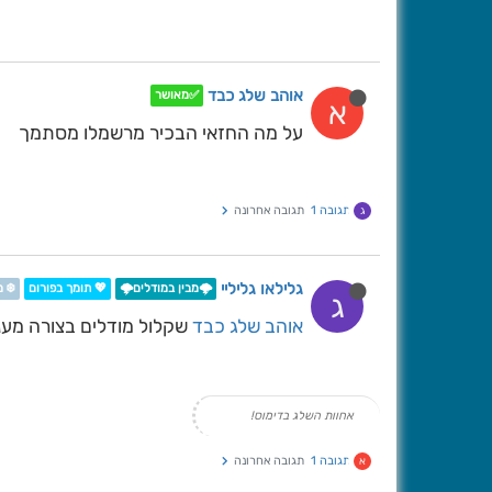
אוהב שלג כבד
✅מאושר
א
על מה החזאי הבכיר מרשמלו מסתמך
תגובה 1
תגובה אחרונה
ג
גלילאו גליליי
🌩️מבין במודלים🌩️
💖 תומך בפורום
❄️ 
ג
אוהב שלג כבד
שקלול מודלים בצורה מענ
אחוות השלג בדימוס!
תגובה 1
תגובה אחרונה
א