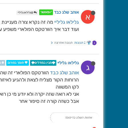
אוהב שלג כבד
✅מאושר
@גלילאו גליליי
א
גלילאו גליליי
מה זה נקרא צורה מעניינת
ועוד דבר איך הוורטקס הפולארי משפיע ע
2 תגובות
תגובה אחרונה
ג
גלילאו גליליי
🌩️מבין במודלים🌩️
💖 תומך בפורום
❄️ 
ג
אוהב שלג כבד
הוורטקס הפולארי זה שהר
הרוחות הקור מצליח לצאת ולהגיע לאיזור
לקו המשווה
אני לא רואה שזה יקרה ולא יודע מי כן רוא
אבל כשזה קורה זה סיפור אחר
אחוות השלג בדימוס!