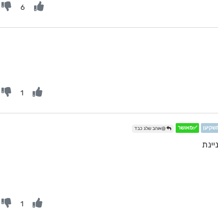
6
1
משקיען
✅מאושר
@אוהב שלג כבד
יינת
1