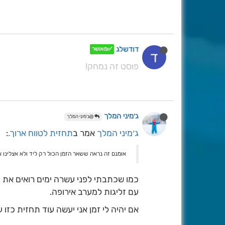
דודשלג
✅מאושר
ד
פוסט זה נמחק!
ג׳מיני המלך
@ג׳מיני המלך
ג׳מיני המלך
אמר ב
תחזית לטווח ארוך.
:
אומנם זה נראה ששאר הזמן הכול רק ליד ולא אצלינו א
כמו שכתבתי לפני עשרה ימים רואים את זה
עם זליגות למערב אירופה.
אם יהיה לי זמן אני יעשה עוד תחזית כזו