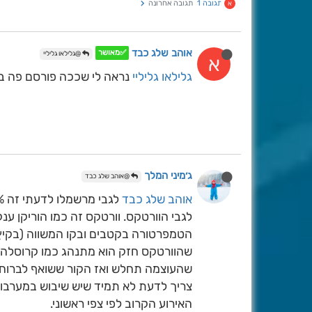
תגובה 1
תגובה אחרונה
א
אוהב שלג כבד
✅מאושר
@גלילאו גליליי
א
גלילאו גליליי
נראה לי שככה פורסם פה בפו
ג׳מיני המלך
@אוהב שלג כבד
אוהב שלג כבד
לגבי מרשמלו לדעתי זה 90% סטטיסטיקה.
הטמפרטורה בקטבים ובקו המשווה (בקיץ אין אותו כי
שהוורטקס חזק הוא מתנהג כמו קרוסלה ש
שהעוצמה תחלש ואז הקור ששואף לברוח ד
צריך לדעת לא תמיד שיש שיבוש במערבול
האירוע הקרוב לפי צפי ראשוני.