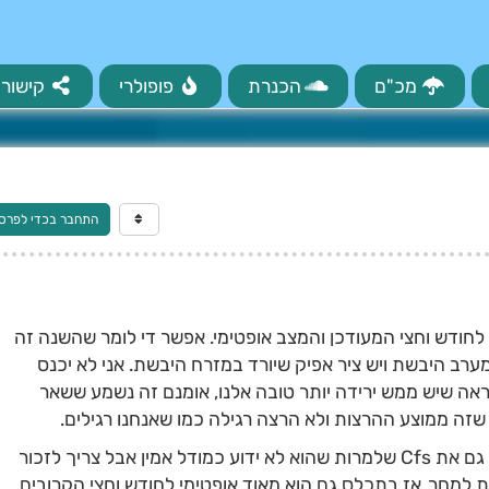
מכ"ם
הכנרת
פופולרי
קישורי
התחבר בכדי לפרס
לחודש וחצי המעודכן והמצב אופטימי. אפשר די לומר שהשנה זה
מערב היבשת ויש ציר אפיק שיורד במזרח היבשת. אני לא יכנס
ראה שיש ממש ירידה יותר טובה אלנו, אומנם זה נשמע ששאר
 שזה ממוצע ההרצות ולא הרצה רגילה כמו שאנחנו רגילים.
מכיוון שבדקתי כבר טווח ארוך אז בדקתי גם את Cfs שלמרות שהוא לא ידוע כמודל אמין אבל צריך לזכור
ת למחר. אז בתכלס גם הוא מאוד אופטימי לחודש וחצי הקרובים.