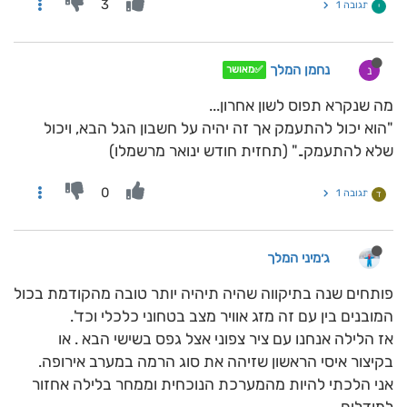
3
תגובה 1
י
נחמן המלך
נ
✅מאושר
מה שנקרא תפוס לשון אחרון...
"הוא יכול להתעמק אך זה יהיה על חשבון הגל הבא, ויכול
שלא להתעמק.." (תחזית חודש ינואר מרשמלו)
0
תגובה 1
ד
ג׳מיני המלך
פותחים שנה בתיקווה שהיה תיהיה יותר טובה מהקודמת בכול
המובנים בין עם זה מזג אוויר מצב בטחוני כלכלי וכד'.
אז הלילה אנחנו עם ציר צפוני אצל גפס בשישי הבא . או
בקיצור איסי הראשון שזיהה את סוג הרמה במערב אירופה.
אני הלכתי להיות מהמערכת הנוכחית וממחר בלילה אחזור