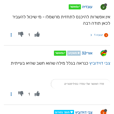
עובדיה
ע
✅מאושר
אין אפשרות להיכנס לתחזית מרשמלו - מי שיכול להעביר
לכאן תודה רבה
1
תגובה 1
צ
אורי32
❄️ משקיען
✅מאושר
צבי דוידוביץ
כנראה בגלל מילה שהוא חשב שהיא בעייתית
מדד האושר שלי נמדד במילימטרים
1
צבי דוידוביץ
צ
💖 תומך בפורום