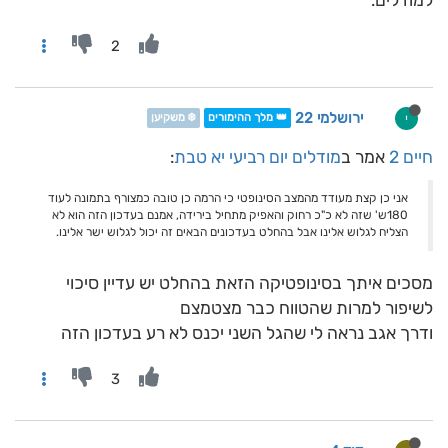
למודלים.
2
ירושלמי 22
י
👑 מלך ההימורים
❄️ משקיען
חיים 2
אמר ב
מודלים יום רביעי יא טבת
:
אני כן קצת מעודד מהמצב הסינופטי כי הרמה כן טובה כמצורף בתמונה לעוד
180ש' שזה לא כ"כ רחוק והאפיק מתחיל בירידה, אמנם בעדכון הזה הוא לא
הצליח לגלוש אלינו אבל בהחלט בעדכונים הבאים זה יכול לגלוש ישר אלינו.
מסכים איתך בסינופטיקה הזאת בהחלט יש עדיין סיכוי
לשיפור למרות שהטווח כבר מצטמצם
ודרך אגב נראה לי שהגל השני יכנס לא רע בעדכון הזה
3