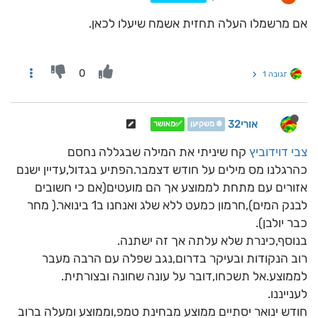
אם מרשמלו העלה תחזית אשמח שיעלו לכאן.
0
תגובה 1
אורי32
❄️ משקיען
✅מאושר
צבי דוידוביץ
קח שיניתי את המילה שבגללה נחסם
כהרגלנו מס מילים על חודש דצמבר.הפתיע בגדול,עדיין ישנם
אזורים עם מתחת לממוצע אך הם מועטים(אם כי חשובים
לבנק המים),חרמון כמעט ללא שלג ואנחנו ב1 בינואר.( מחר
כבר יולבן).
בנוסף,כינרת שלא עלתה אך זה ישתנה.
רוב הנקודות ובעיקר בדרום,נגב שפלה עם הרבה מעבר
לממוצע.אל תשכחו,דובר על עונה שחונה ובצורתית.
לענייננו.
חודש ינואר יסתיים ממוצע מבחינת טמפ,וממוצע ומעלה ברוב