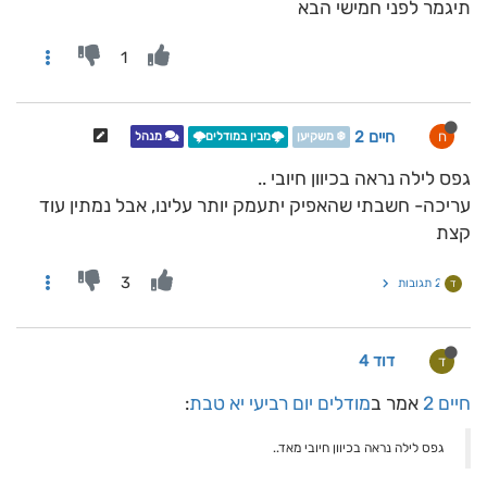
תיגמר לפני חמישי הבא
1
חיים 2
ח
❄️ משקיען
🌩️מבין במודלים🌩️
מנהל
גפס לילה נראה בכיוון חיובי ..
עריכה- חשבתי שהאפיק יתעמק יותר עלינו, אבל נמתין עוד
קצת
3
2 תגובות
ד
דוד 4
ד
חיים 2
אמר ב
מודלים יום רביעי יא טבת
:
גפס לילה נראה בכיוון חיובי מאד..