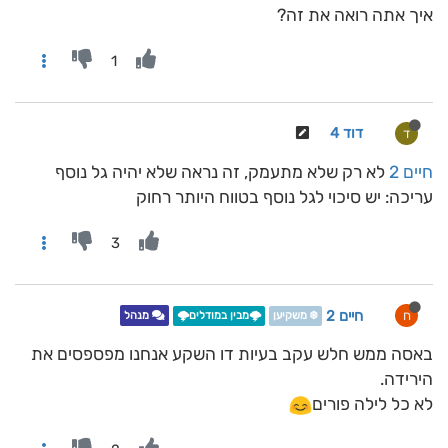
איך אתה רואה את זה?
1
דוד 4
ד
חיים 2
לא רק שלא מתעמק, זה נראה שלא יהיה גל נוסף
עריכה: יש סיכוי לגל נוסף בטווח היותר רחוק
3
חיים 2
ח
❄️ משקיען
🌩️מבין במודלים🌩️
מנהל
באסה ממש חלש עקב בעיות דו השקע אנחנו מפספסים את
הירידה.
לא כל לילה פורים