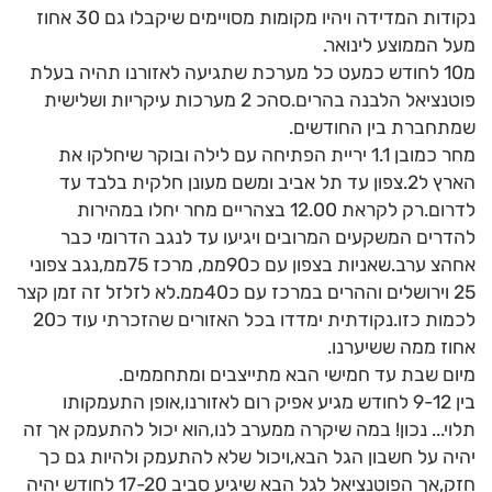
נקודות המדידה ויהיו מקומות מסויימים שיקבלו גם 30 אחוז
מעל הממוצע לינואר.
מ10 לחודש כמעט כל מערכת שתגיעה לאזורנו תהיה בעלת
פוטנציאל הלבנה בהרים.סהכ 2 מערכות עיקריות ושלישית
שמתחברת בין החודשים.
מחר כמובן 1.1 יריית הפתיחה עם לילה ובוקר שיחלקו את
הארץ ל2.צפון עד תל אביב ומשם מעונן חלקית בלבד עד
לדרום.רק לקראת 12.00 בצהריים מחר יחלו במהירות
להדרים המשקעים המרובים ויגיעו עד לנגב הדרומי כבר
אחהצ ערב.שאניות בצפון עם כ90ממ, מרכז 75ממ,נגב צפוני
25 וירושלים וההרים במרכז עם כ40ממ.לא לזלזל זה זמן קצר
לכמות כזו.נקודתית ימדדו בכל האזורים שהזכרתי עוד כ20
אחוז ממה ששיערנו.
מיום שבת עד חמישי הבא מתייצבים ומתחממים.
בין 9-12 לחודש מגיע אפיק רום לאזורנו,אופן התעמקותו
תלוי... נכון! במה שיקרה ממערב לנו,הוא יכול להתעמק אך זה
יהיה על חשבון הגל הבא,ויכול שלא להתעמק ולהיות גם כך
חזק,אך הפוטנציאל לגל הבא שיגיע סביב 17-20 לחודש יהיה