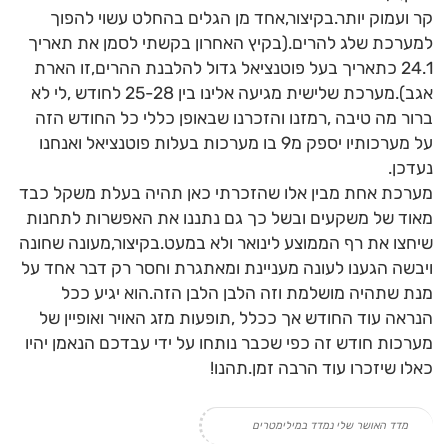
קר ועמוק יותר.בקיצור,אחד מן הגלים בהחלט עשוי להפוך
למערכת שלג להרים.(בקיץ האחרון בקשתי לסמן את תאריך
24.1 כתאריך בעל פוטנציאל גדול להלבנת ההרים,זו הארת
אגב).מערכת שלישית מגיעה אלינו בין 25-28 לחודש ,לי לא
ברור מה טיבה ,רמזנו והזכרנו שבאופן כללי כל החודש הזה
על מערכותיו יספק מ9 בו מערכות בעלות פוטנציאל ואנחנו
נעדכן.
מערכת אחת מבין אלו שהזכרתי כאן תהיה בעלת משקל כבד
מאוד של משקעים ובשל כך גם נתננו את האפשרות לתחנות
שיחצו את רף הממוצע לינואר ולא במעט.בקיצור,מעונה שחונה
ויבשה הגענו לעונה מעניינת ומאתגרת וחסר רק דבר אחד על
מנת שתהיה מושלמת וזה הלבן הלבן הזה.הוא יגיע ככל
הנראה עוד החודש אך ככלל ,תופעות מזג האויר ואופיין של
מערכות חודש זה כפי שכבר נותחו על ידי עבדכם הנאמן יהיו
כאלו שיזכרו עוד הרבה זמן.תהנו!
מדד האושר שלי נמדד במילימטרים