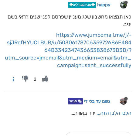
happy
🌩️מבין במודלים🌩️
כאן תמצאו מחשבון שלג מעניין שפרסם לפני שנים חזאי בשם
יניב.
https://www.jumbomail.me/j/-
sjJRcfHYUCLBUR/u/5030617870635972686E484
64B3342347436653838673D3D/?
utm_source=jmemail&utm_medium=email&utm_
campaign=sent_successfully
2
גשם עד בלי די
מנהל
הלבן הלבן הזה...
ירד באוויר....