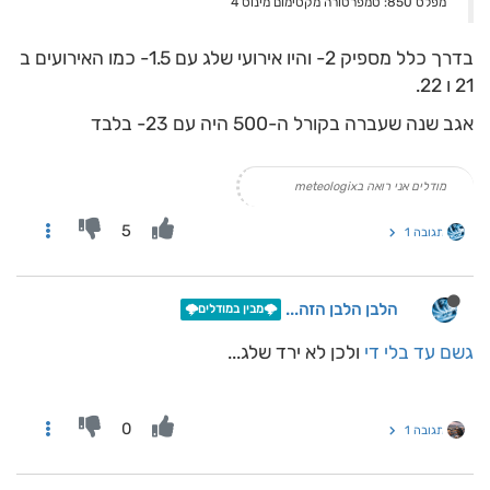
מפלס 850: טמפרטורה מקסימום מינוס 4
בדרך כלל מספיק 2- והיו אירועי שלג עם 1.5- כמו האירועים ב
21 ו 22.
אגב שנה שעברה בקורל ה-500 היה עם 23- בלבד
מודלים אני רואה בmeteologix
5
תגובה 1
הלבן הלבן הזה...
🌩️מבין במודלים🌩️
גשם עד בלי די
ולכן לא ירד שלג...
0
תגובה 1