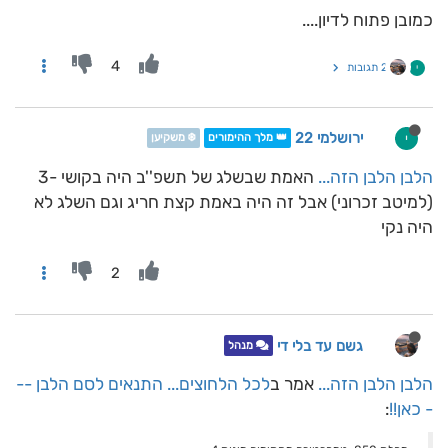
כמובן פתוח לדיון....
4
2 תגובות
י
ירושלמי 22
י
👑 מלך ההימורים
❄️ משקיען
הלבן הלבן הזה...
האמת שבשלג של תשפ''ב היה בקושי -3
(למיטב זכרוני) אבל זה היה באמת קצת חריג וגם השלג לא
היה נקי
2
גשם עד בלי די
מנהל
הלבן הלבן הזה...
אמר ב
לכל הלחוצים... התנאים לסם הלבן --
- כאן!!
: