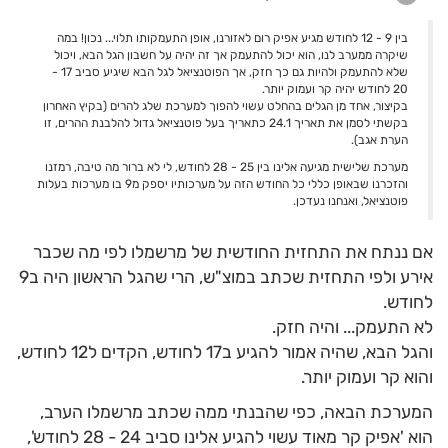
בין 9 - 12 לחודש מגיע אפיק רום לאזורנו, אופן התעמקותו תלוי... נכון! במה
שיקרה ממערב לנו, הוא יכול להתעמק אך זה יהיה על חשבון הגל הבא, ויכול
שלא להתעמק ולהיות גם כך חזק, אך הפוטנציאל לגל הבא שיגיע סביב 17 -
20 לחודש יהיה קר ועמוק יותר.
בקיצור, אחד מן הגלים בהחלט עשוי להפוך למערכת שלג להרים (בקיץ האחרון
בקשתי לסמן את תאריך 24.1 כתאריך בעל פוטנציאל גדול להלבנת ההרים, זו
הערת אגב).
מערכת שלישית מגיעה אלינו בין 25 - 28 לחודש, לי לא ברור מה טיבה, רמזנו
והזכרנו שבאופן כללי כל החודש הזה על מערכותיו יספק מ9 בו מערכות בעלות
פוטנציאל, ואנחנו נעדכן.
אם ננתח את התחזית החודשית של מרשמלו לפי מה שכבר
אירע ולפי התחזית שכתב במוצ"ש, הרי שהגל הראשון היה ב9
לחודש.
לא התעמק... והיה חזק.
והגל הבא, שהיה אמור להגיע ב17 לחודש, הקדים ל12 לחודש,
והוא קר ועמוק יותר.
המערכת הבאה, כפי שהבנתי ממה שכתב מרשמלו הערב,
הוא 'אפיק קר מאוד עשוי להגיע אלינו סביב 24 - 28 לחודש',