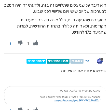
הוא דיבר על שני גלים שתלויים זה בזה, ולדעתי זה היה המצב
למערכות של יום שישי ויום שלישי לפני שבוע.
המערכת שהגיעה היום, כלל אינה קשורה למערכות
הקודמות, ולא היתה כלולה בתחזית החודשית, למרות
שהגיעה ב17 לחודש.
1
נתי
❄️ משקיען
🌩️מבין במודלים🌩️
💖 תומך בפורום
שמישהו ינתח את ההצלחה
מיקום: מעלות תרשיחא (גליל מערבי)
לקבוצת אלי בא שלי למוצרים שווים מאלי אקספרס כנסו
https://wa.me/qr/62PKW7K23MRTK1