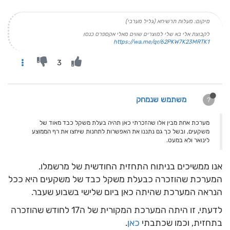
מיקום: מעלות תרשיחא (גליל מערבי)
לקבוצת אלי בא שלי למוצרים שווים מאלי אקספרס כנסו
https://wa.me/qr/62PKW7K23MRTK1
3
משתמש שנמחק
?
מערכת אחת מבין אלו שהזכרתי כאן תהיה בעלת משקל כבד מאוד של
משקעים, ובשל כך גם נתננו את האפשרות לתחנות שיחצו את רף הממוצע
לינואר ולא במעט.
אנו ממשיכים בניתוח התחזית החודשית של מרשמלו.
המערכת שהוזכרה כבעלת משקל כבד של משקעים היא ככל
הנראה המערכת שהיתה כאן ביום שלישי בשבוע שעבר.
לדעתי, זו היתה המערכת המקורית של ה17 לחודש שהוזכרה
בתחזית, וכמו שכתבתי
כאן
.