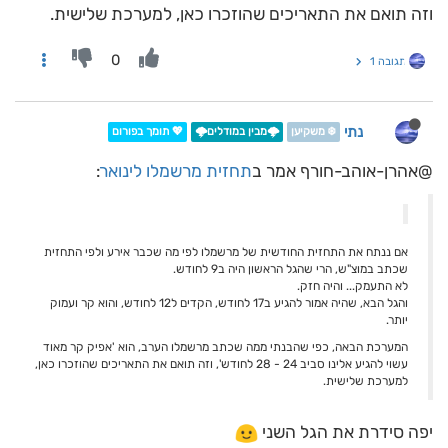
וזה תואם את התאריכים שהוזכרו כאן, למערכת שלישית.
0
תגובה 1
נתי
❄️ משקיען
🌩️מבין במודלים🌩️
💖 תומך בפורום
@אהרן-אוהב-חורף אמר ב
תחזית מרשמלו לינואר
:
אם ננתח את התחזית החודשית של מרשמלו לפי מה שכבר אירע ולפי התחזית
שכתב במוצ"ש, הרי שהגל הראשון היה ב9 לחודש.
לא התעמק... והיה חזק.
והגל הבא, שהיה אמור להגיע ב17 לחודש, הקדים ל12 לחודש, והוא קר ועמוק
יותר.
המערכת הבאה, כפי שהבנתי ממה שכתב מרשמלו הערב, הוא 'אפיק קר מאוד
עשוי להגיע אלינו סביב 24 - 28 לחודש', וזה תואם את התאריכים שהוזכרו כאן,
למערכת שלישית.
יפה סידרת את הגל השני