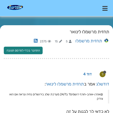
תחזית מרשמלו לינואר
תחזית מרשמלו
2375
15
5
התחבר בכדי לפרסם תגובה
דוד 4
ד
דודשלג
אמר ב
תחזית מרשמלו לינואר
:
@אהרן-אוהב-חורף רושמים? ב24/1 מערכת שלג בירושלים נחיה ונראה אם הוא
צודק
לא כדאי לך לבנות על זה