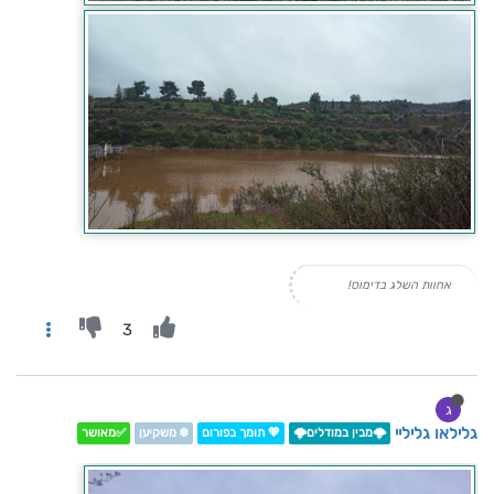
אחוות השלג בדימוס!
3
ג
גלילאו גליליי
🌩️מבין במודלים🌩️
💖 תומך בפורום
❄️ משקיען
✅מאושר