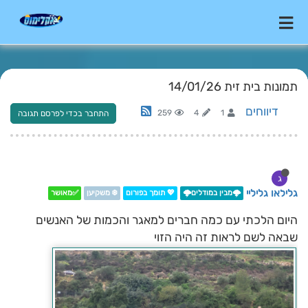
תמונות בית זית 14/01/26
דיווחים
259
4
1
התחבר בכדי לפרסם תגובה
ג
גלילאו גליליי
🌩️מבין במודלים🌩️
💖 תומך בפורום
❄️ משקיען
✅מאושר
היום הלכתי עם כמה חברים למאגר והכמות של האנשים
שבאה לשם לראות זה היה הזוי