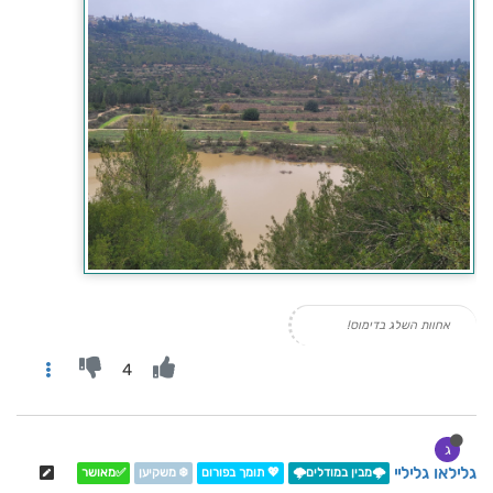
אחוות השלג בדימוס!
4
ג
גלילאו גליליי
🌩️מבין במודלים🌩️
💖 תומך בפורום
❄️ משקיען
✅מאושר