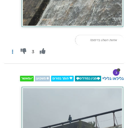
אחוות השלג בדימוס!
3
ג
גלילאו גליליי
🌩️מבין במודלים🌩️
💖 תומך בפורום
❄️ משקיען
✅מאושר