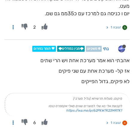
מעט.
יום ו כניסה גם למרכז עם כ35ממ גם שם.
2
תגובה 1
מ
נתי
❄️ משקיען
🌩️מבין במודלים🌩️
💖 תומך בפורום
אהבתי הוא אמר מערכת אחת ויש הרי שתים
אז קל- מערכת אחת עם שני פיקים
לא פיקים, גדול הפייקים
מיקום: מעלות תרשיחא (גליל מערבי)
לקבוצת אלי בא שלי למוצרים שווים מאלי אקספרס כנסו
https://wa.me/qr/62PKW7K23MRTK1
6
תגובה 1
א