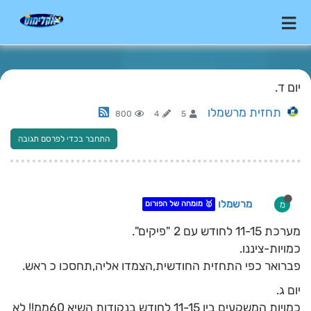
יום ד.
תחזית מרשמלו
800
4
5
התחבר בכדי לפרסם תגובה
מרשמלו
מ
🥇 מומחה של הפורום
מערכת 11-15 לחודש עם 2 "פיקים".
כמויות-ציננו.
פברואר כפי התחזית החודשית,הצמדו אליה,תחסכו כ ראש.
יום ג.
כמויות המשקעים בין 11-15 לחודש בנקודות השיא 60ממ!! לא