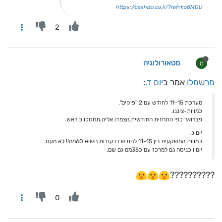
https://cashdo.co.il/?ref=koBMDU
2
מטאורולוגיה
מ
מרשמלו
אמר ב
יום ד.
:
מערכת 11-15 לחודש עם 2 "פיקים".
כמויות-ציננו.
פברואר כפי התחזית החודשית,הצמדו אליה,תחסכו כ ראש.
יום ג.
כמויות המשקעים בין 11-15 לחודש בנקודות השיא 60ממ!! לא מעט.
יום ו כניסה גם למרכז עם כ35ממ גם שם.
??????????
0