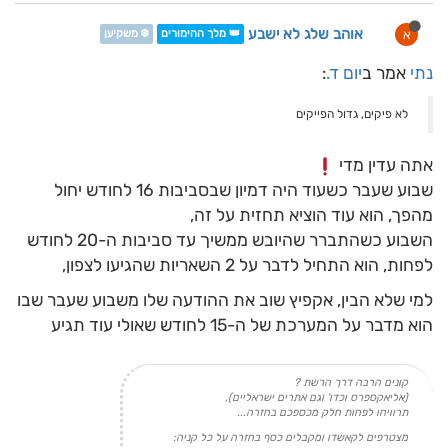
אוהב שלג לא ישבע
א
👑 מלך ההימורים
❄️ משקיען
נתי
אמר ב
יום ד.
:
לא פיקים, גדול הפייקים
אתה עדין מדי
שבוע שעבר כשעוד היה דמיון שבסביבות 16 לחודש יחול
מהפך, הוא עוד הוציא תחזית על זה,
השבוע כשהתברר שהיובש ממשיך עד סביבות ה-20 לחודש
לפחות, הוא התחיל לדבר על 2 השאריות שהגיעו לצפון,
למי שלא הבין, אקפיץ שוב את ההודעה שלו משבוע שעבר שבו
הוא מדבר על המערכת של ה-15 לחודש שאולי עוד תגיע
קונים הרבה דרך הרשת ?
(אליאקספרס וכדו' וגם אתרים ישראליים),
תרוויחו לפחות חלק מכספכם בחזרה...
מצטרפים לקאשדו ומקבלים כסף בחזרה על כל קניה: