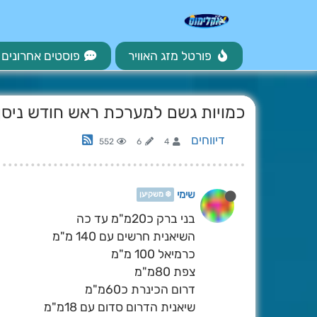
פורטל מזג האוויר
פוסטים אחרונים
כמויות גשם למערכת ראש חודש ניסן תשפ"ו [026
דיווחים
552
6
4
שימי
❄️ משקיען
בני ברק כ20מ"מ עד כה
השיאנית חרשים עם 140 מ"מ
כרמיאל 100 מ"מ
צפת 80מ"מ
דרום הכינרת כ60מ"מ
שיאנית הדרום סדום עם 18מ"מ