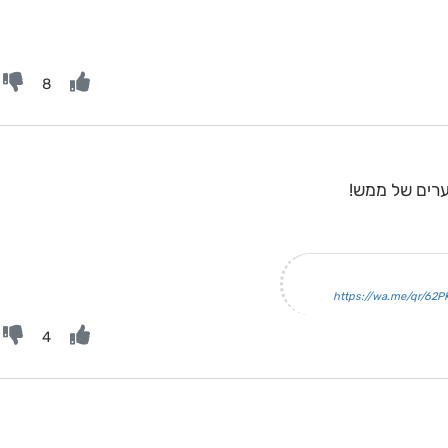
8
https://wa.me/qr/62
4