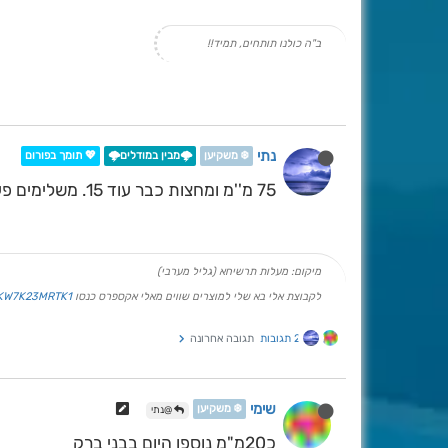
ב"ה כולנו תותחים, תמיד!!
נתי
❄️ משקיען
🌩️מבין במודלים🌩️
💖 תומך בפורום
75 מ''מ ומחצות כבר עוד 15. משלימים פערים של ממש!
מיקום: מעלות תרשיחא (גליל מערבי)
לקבוצת אלי בא שלי למוצרים שווים מאלי אקספרס כנסו
PKW7K23MRTK1
2 תגובות
תגובה אחרונה
שימי
❄️ משקיען
@נתי
כ20מ"מ נוספו היום בבני ברק