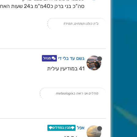
סה"כ בני ברק כ40מ"מ ב24 שעות האחרונות
ב"ה כולנו תותחים, תמיד!!
גשם עד בלי די
מנהל
41 במודיעין עילית
מודלים אני רואה בmeteologix
אפל
🌩️מבין במודלים🌩️