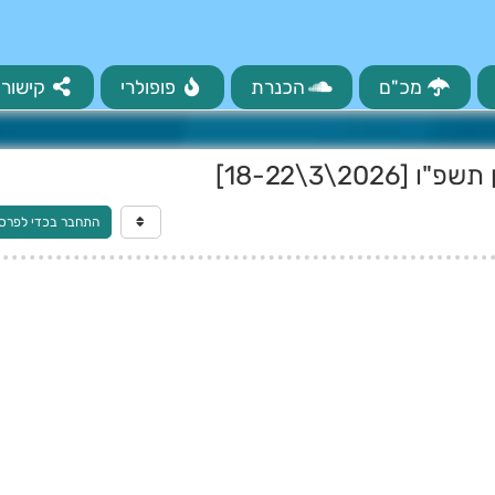
מכ"ם
הכנרת
פופולרי
קישורי
2\3\18-22]
התחבר בכדי לפרס