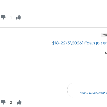
1
נתי
"ו [2026\3\18-22]
:
https://wa.me/qr/62
3