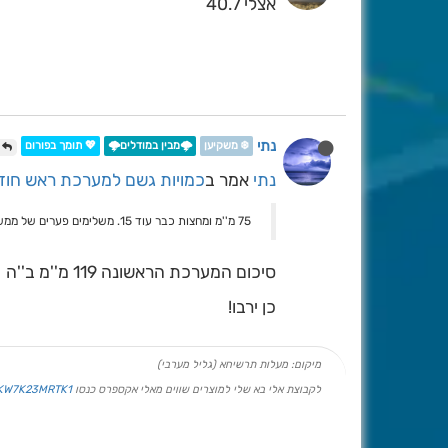
אצלי 40.7
נתי
❄️ משקיען
🌩️מבין במודלים🌩️
💖 תומך בפורום
@
נתי
אמר ב
כמויות גשם למערכת ראש חודש ניסן תשפ
75 מ''מ ומחצות כבר עוד 15. משלימים פערים של ממש!
סיכום המערכת הראשונה 119 מ''מ ב''ה
כן ירבו!
מיקום: מעלות תרשיחא (גליל מערבי)
לקבוצת אלי בא שלי למוצרים שווים מאלי אקספרס כנסו
PKW7K23MRTK1