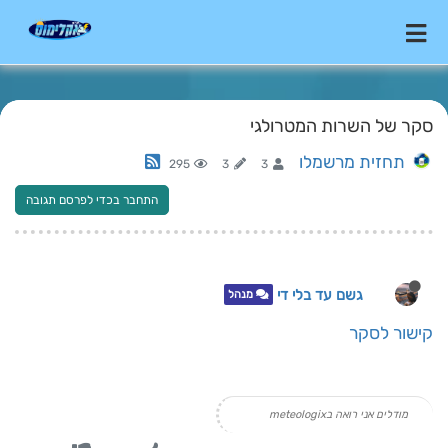
סקר של השרות המטרולגי
תחזית מרשמלו
295
3
3
התחבר בכדי לפרסם תגובה
גשם עד בלי די
מנהל
קישור לסקר
מודלים אני רואה בmeteologix