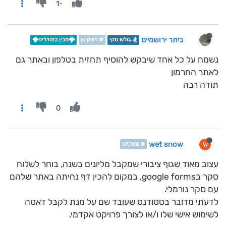
-1
ביתר ירושמיים
🏂 גולש סקי
❄️ משקיען
🌩️מבין במודלים🌩️
נשמח על כל אחד שיבקש להוסיף תחזית בטלפון ובאתר גם
לאתר החרמון
תודה רבה
0
wet snow
W
❄️ משקיען
עצוב מאוד שגוף ציבורי שמקבל מליונים בשנה, בוחר לשלוח
סקר בgoogle forms, במקום להכין דף נחיתה באתר שלהם
עם סקר נורמלי.
לדעתי מדובר בסטודנט שעובד שם על מנת לקבל דאטה
לשימוש אישי שלו ו/או לצורך פרויקט אקדמי.