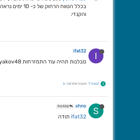
בכלל הטווח הרח
והקנדי.
ifat32
I
סבלנות תהיה עוד התמזרחות yakov48סבלנות תהיה עוד התמזרחות לחכות עד שישי yakov48
תגובה 1
תגובה אחרונה
S
shno
@ifat32
S
ifat32
תודה