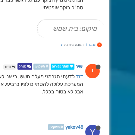
הגרמני מצויין הבוקר עם גל ראשון כבר 
סה"כ בוקר אופטימי
מיקום: בית שמש
תגובה 1
תגובה אחרונה
י
ישיר
💖 תומך בפורום
❄️ משקיען
מנהל
@דוד
י
דוד
לדעתי הגרמני מעלה חשש, כי אני לא 
המערכת עלולה להסתיים לפיו ברביעי. א
אבל לא בטוח בכלל.
yakov48
❄️ משקיען
Y