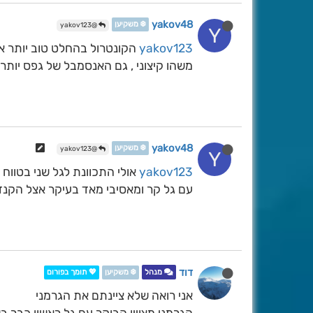
yakov48
❄️ משקיען
@yakov123
Y
yakov123
הקונטרול בהחלט טוב יותר אצ
משהו קיצוני , גם האנסמבל של גפס יותר
yakov48
❄️ משקיען
@yakov123
Y
yakov123
אולי התכוונת לגל שני בטווח
עם גל קר ומאסיבי מאד בעיקר אצל הקנדי. 
דוד
מנהל
❄️ משקיען
💖 תומך בפורום
אני רואה שלא ציינתם את הגרמני