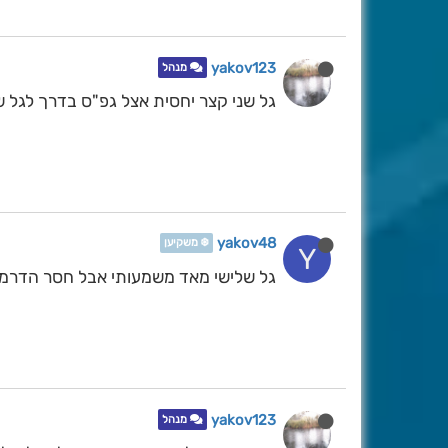
yakov123
מנהל
גל שני קצר יחסית אצל גפ"ס בדרך לגל ש
yakov48
❄️ משקיען
Y
גל שלישי מאד משמעותי אבל חסר הדרמה
yakov123
מנהל