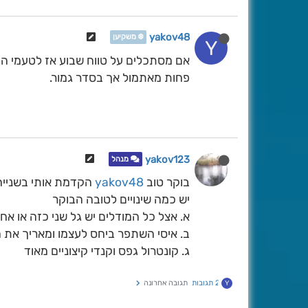
yakov48
❄️ משקיען
Y
אם מסתכלים על טווח שבוע אז לטעמי הב
פחות מאתמול אך בסדר גמור.
yakov123
מנהל
בוקר טוב
yakov48
הקדמת אותי בשנייה
יש כמה שינויים לטובה הבוקר
א. אצל כל המודלים יש גל שני כזה או אח
ב. איסי השתפר ביחס לעצמו ומאריך את 
ג. קונטרול גפס וקנדי קיצוניים מאוד
2 תגובות
תגובה אחרונה
Y