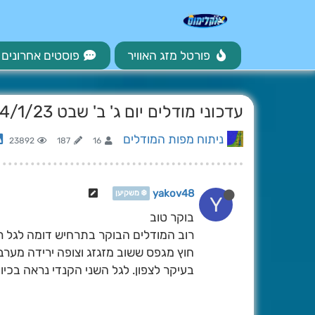
פורטל מזג האוויר
פוסטים אחרונים
עדכוני מודלים יום ג' ב' שבט 24/1/23
ניתוח מפות המודלים
23892
187
16
yakov48
❄️ משקיען
Y
בוקר טוב
רוב המודלים הבוקר בתרחיש דומה לגל ראש
חוץ מגפס ששוב מזגזג וצופה ירידה מערב
בעיקר לצפון. לגל השני הקנדי נראה בכיוו