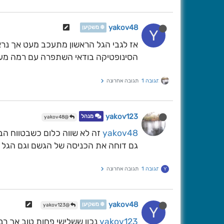
yakov48
❄️ משקיען
Y
אז לגבי הגל הראשון מתעכב מעט אך נראה
הסינופטיקה בודאי השתפרה עם רמה מעול
תגובה 1
תגובה אחרונה
yakov123
מנהל
@yakov48
yakov48
זה לא שווה כלום כשבטווח הבי
גם דוחה את הכניסה של הגשם וגם הגל 
תגובה 1
תגובה אחרונה
Y
yakov48
❄️ משקיען
@yakov123
Y
yakov123
נכון ששלישי פחות טוב אך רב