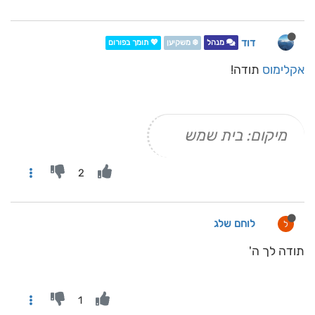
דוד
מנהל
❄️ משקיען
💖 תומך בפורום
אקלימוס
תודה!
מיקום: בית שמש
2
לוחם שלג
ל
תודה לך ה'
1