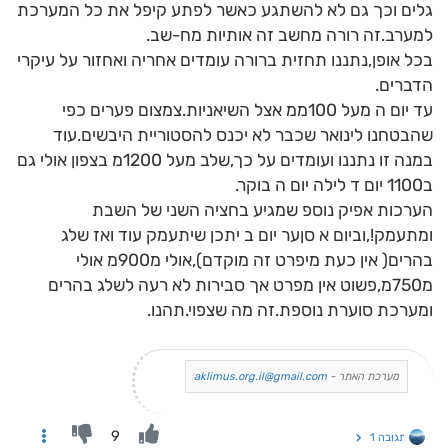
גלים וכך גם לא להשתגע כאשר לפתע קיפל את כל המערכת
למערב.זה רורה מחשב זה אותיות מח-שב.
בכל אופן,נתננו תחזית ברורה עומדים אחריה ואחזור על עיקרי
הדברים.
עד יום ה מעל 100ממ אצל השיאניות.צמצום פערים כפי
שהבטחנו לינואר שכבר לא יכנס להסטוריית היבשים.עוד
במנה זו נתננו ועומדים על כך,שלב מעל 1200מ בצפון אולי גם
ב1100 יום ד לילה יום ה בוקר.
הערכות אפיק נוספ שמגיע בחציה השני של השבת
ומתעמק!,וביום א סןער יום ב יתכן שיתעמק עוד ואז שלג
בהרים( אין כעת מיפרט זה מוקדם),אולי מ900מ אולי
מ750מ,פשוט אין מפרט אך סבירות לא רעה לשלג בהרים
ומערכת סוערת נוספת.זה מה שצפוי.תהנו.
מערכת האתר -
aklimus.org.il@gmail.com
9
תגובה 1