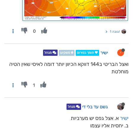
0
תגובה 1
ישיר
י
💖 תומך בפורום
❄️ משקיען
מנהל
ואצל הבריטי ב144 דווקא הכיוון יותר דומה לאיסי שאין הטיה
מוחלטת
1
גשם עד בלי די
מנהל
ישיר
א. אצל גפס יש מערביות
ב. יחסית אליו עצמו