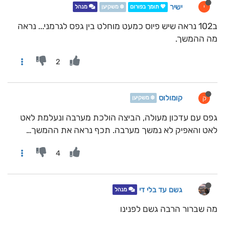
ישיר
י
💖 תומך בפורום
❄️ משקיען
מנהל
ב102 נראה שיש פיוס כמעט מוחלט בין גפס לגרמני... נראה
מה ההמשך.
2
קומולוס
ק
❄️ משקיען
גפס עם עדכון מעולה, הביצה הולכת מערבה ונעלמת לאט
לאט והאפיק לא נמשך מערבה. תכף נראה את ההמשך…
4
גשם עד בלי די
מנהל
מה שברור הרבה גשם לפנינו