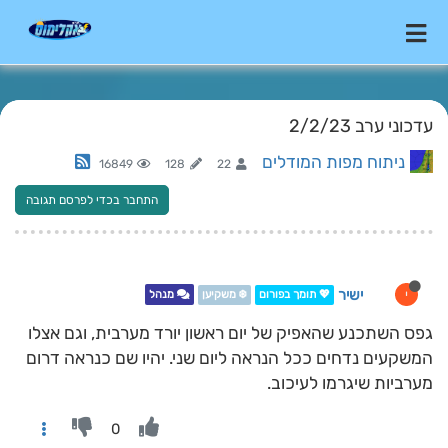
עדכוני ערב 2/2/23
ניתוח מפות המודלים
16849
128
22
התחבר בכדי לפרסם תגובה
ישיר
י
💖 תומך בפורום
❄️ משקיען
מנהל
גפס השתכנע שהאפיק של יום ראשון יורד מערבית, וגם אצלו
המשקעים נדחים ככל הנראה ליום שני. יהיו שם כנראה דרום
מערביות שיגרמו לעיכוב.
0