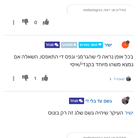
מודלים אני רואה בmeteologix
0
ישיר
י
💖 תומך בפורום
❄️ משקיען
מנהל
בכל אופן נראה לי שהגרמני וגפס די התאפסו. השאלה אם
נמצא משהו מיוחד בקנדי/איסי
1
תגובה 1
גשם עד בלי די
מנהל
ישיר
העיקר שיהיה גשם שלג זה רק בונוס
מודלים אני רואה בmeteologix