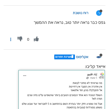
רוח נושבת
ר
גפס כבר נראה יותר טוב, נראה את ההמשך
0
אקלימוס
🖥️מערכת הפורום
אייאד קליבו: