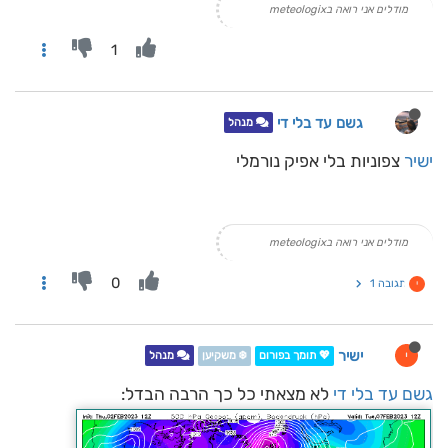
מודלים אני רואה בmeteologix
1
גשם עד בלי די
מנהל
ישיר
צפוניות בלי אפיק נורמלי
מודלים אני רואה בmeteologix
0
תגובה 1
י
ישיר
י
💖 תומך בפורום
❄️ משקיען
מנהל
גשם עד בלי די
לא מצאתי כל כך הרבה הבדל: