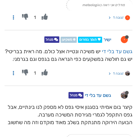
מודלים אני רואה בmeteologix
1
תגובה 1
י
ישיר
י
💖 תומך בפורום
❄️ משקיען
מנהל
גשם עד בלי די
יש משיכה ונטייה אצל כולם. מה ראית בבריטי?
יש גם חולשה במשקעים כפי הנראה גם בגפס וגם בגרמני.
1
תגובה 1
גשם עד בלי די
מנהל
קיצר בום אמיתי בסגנון איסי גפס לא מספק לנו בינתיים, אבל
גפס התקפל לגמרי מגירסת המשיכה מערבה.
הבועה הירוקה מתנתקת בשלב מאוד מוקדם וזה מה שחשוב