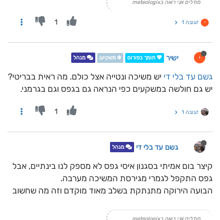
מודלים אני רואה בmeteologix
1
תגובה 1
י
ישיר
י
💖 תומך בפורום
❄️ משקיען
מנהל
גשם עד בלי די
יש משיכה ונטייה אצל כולם. מה ראית בבריטי?
יש גם חולשה במשקעים כפי הנראה גם בגפס וגם בגרמני.
1
תגובה 1
גשם עד בלי די
מנהל
קיצר בום אמיתי בסגנון איסי גפס לא מספק לנו בינתיים, אבל
גפס התקפל לגמרי מגירסת המשיכה מערבה.
הבועה הירוקה מתנתקת בשלב מאוד מוקדם וזה מה שחשוב
מודלים אני רואה בmeteologix