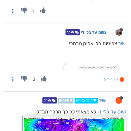
1
גשם עד בלי די
מנהל
ישיר
צפוניות בלי אפיק נורמלי
מודלים אני רואה בmeteologix
0
תגובה 1
י
ישיר
י
💖 תומך בפורום
❄️ משקיען
מנהל
גשם עד בלי די
לא מצאתי כל כך הרבה הבדל: