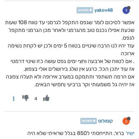
yakov48
Y
❄️ משקיען
אפשר לסיכום לומר שגפס התקפל לגרמני עד טווח 108 שעות
שכעת אפילו נכנס טוב מהגרמני ולאחר מכן הגרמני מתקפל
לגפס.
עוד יהיו לנו הרבה שינויים בטווח 5 ימים ולכן יש לקחת נשימה
ארוכה
. אם לטווח של ארבעה וחצי ימים גפס עושה כזו שינוי דרמטי
אז עוד יתכן הכל. כרגע אין שלג בירושלים אולי בצפוון.
אם הרמה תשתפר ותתמקם במערב אירופה ולא תעלה צפונה
אז יהיה גל משמעותי וקר ברביעי ןחמישי הבאים.
4
קומולוס
ק
❄️ משקיען
ישיר
ברור, התייחסתי ל850 בגלל שראיתי שלא היה