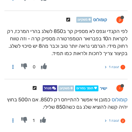
קומולוס
ק
❄️ משקיען
לפי הקנדי וגפס לא מספיק קר ב850 לשלג בהרי המרכז, רק
לקראת ה10 בפברואר הטמפרטורה מספיק קרה - וזה טווח
רחוק מידי. הגרמני נראה יותר טוב וכבר מה8 יש סיכוי לשלג.
בקיצור צריך לחכות ולראות כמו תמיד.
0
תגובה 1
י
ישיר
י
💖 תומך בפורום
❄️ משקיען
מנהל
קומולוס
כמובן אי אפשר להתייחס רק ל850. אם ה500 בחוץ
יהיה קשה להוציא שלג גם כשה850 שלילי.
1
תגובה 1
ק