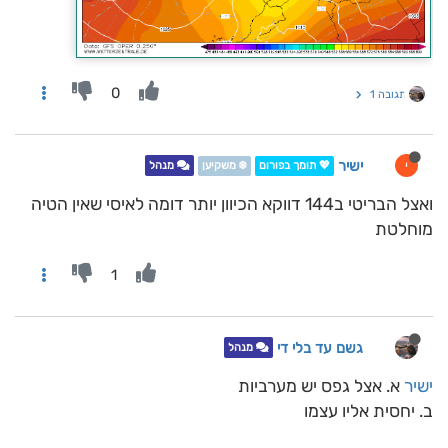
0
תגובה 1
ישיר
י
💖 תומך בפורום
❄️ משקיען
מנהל
ואצל הבריטי ב144 דווקא הכיוון יותר דומה לאיסי שאין הטיה
מוחלטת
1
גשם עד בלי די
מנהל
ישיר
א. אצל גפס יש מערביות
ב. יחסית אליו עצמו