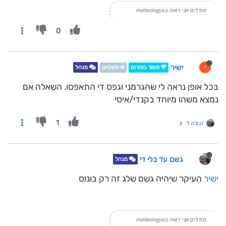
מודלים אני רואה בmeteologix
0
ישיר
י
💖 תומך בפורום
❄️ משקיען
מנהל
בכל אופן נראה לי שהגרמני וגפס די התאפסו. השאלה אם
נמצא משהו מיוחד בקנדי/איסי
1
תגובה 1
גשם עד בלי די
מנהל
ישיר
העיקר שיהיה גשם שלג זה רק בונוס
מודלים אני רואה בmeteologix