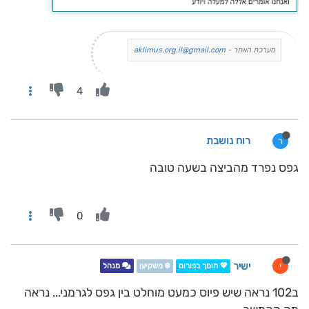
מערכת האתר -
aklimus.org.il@gmail.com
4
רוח נושבת
ר
גפס נפרד מהביצה בשעה טובה
0
ישיר
י
💖 תומך בפורום
❄️ משקיען
מנהל
ב102 נראה שיש פיוס כמעט מוחלט בין גפס לגרמני... נראה