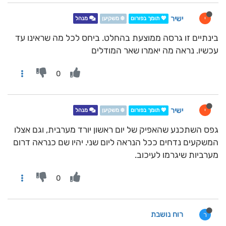
ישיר
י
💖 תומך בפורום
❄️ משקיען
מנהל
בינתיים זו גרסה ממוצעת בהחלט. ביחס לכל מה שראינו עד
עכשיו. נראה מה יאמרו שאר המודלים
0
ישיר
י
💖 תומך בפורום
❄️ משקיען
מנהל
גפס השתכנע שהאפיק של יום ראשון יורד מערבית, וגם אצלו
המשקעים נדחים ככל הנראה ליום שני. יהיו שם כנראה דרום
מערביות שיגרמו לעיכוב.
0
רוח נושבת
ר