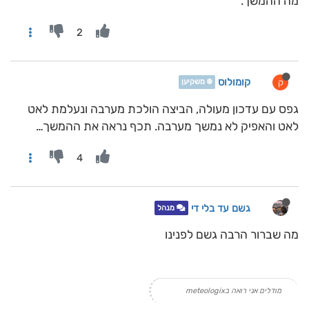
מה ההמשך.
2
קומולוס
ק
❄️ משקיען
גפס עם עדכון מעולה, הביצה הולכת מערבה ונעלמת לאט
לאט והאפיק לא נמשך מערבה. תכף נראה את ההמשך…
4
גשם עד בלי די
מנהל
מה שברור הרבה גשם לפנינו
מודלים אני רואה בmeteologix