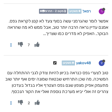
רפאל
ר
❄️ משקיען
🥈מקום 2 - תחרות📷❄️
אפשר לומר שהגרמני עשה בסוף צעד לא קטן לקראת גפס.
אמנם עדיין נראה הרבה יותר טוב, אבל ממש לא מה שהראה
הבוקר.. האפיק לא מדרים כמו שצריך...
7
yakov48
Y
❄️ משקיען
טוב לצערי גפס כנראה בכיוון להיות צודק לגבי ההתחלה עם
המשיכה, מה שכן התרחיש שבטווח שמונה ימים ואף יותר שוב
מתעמק אפיק מצפון שגם גפס הצטרף אליו בגדול בעדכון
צהרים זה אולי יביא מערכת נוספת ואולי את הקור הנכסף.
2