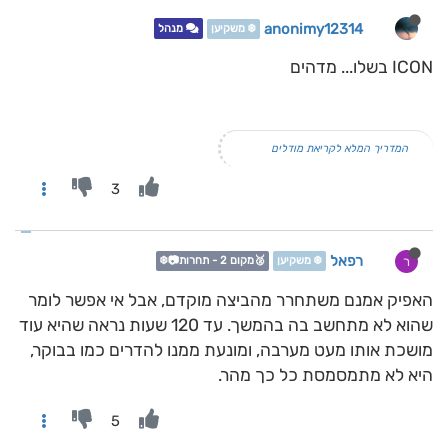
anonimy12314
❄️ משקיען
מנהל
ICON בשלו... מדהים
המדריך המלא לקריאת מודלים
3
רפאל
ר
❄️ משקיען
🥈מקום 2 - תחרות📷❄️
האפיק אמנם משתחרר מהביצה מוקדם, אבל אי אפשר לומר
שהוא לא מתחשב בה בהמשך. עד 120 שעות נראה שהיא עוד
מושכת אותו מעט מערבה, ומונעת ממנו להדרים כמו בבוקר,
היא לא מתמסמסת כל כך מהר.
5