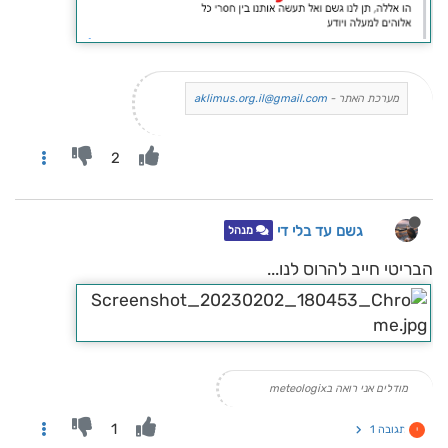
מערכת האתר -
aklimus.org.il@gmail.com
2
גשם עד בלי די
מנהל
הבריטי חייב להרוס לנו...
מודלים אני רואה בmeteologix
1
תגובה 1
י