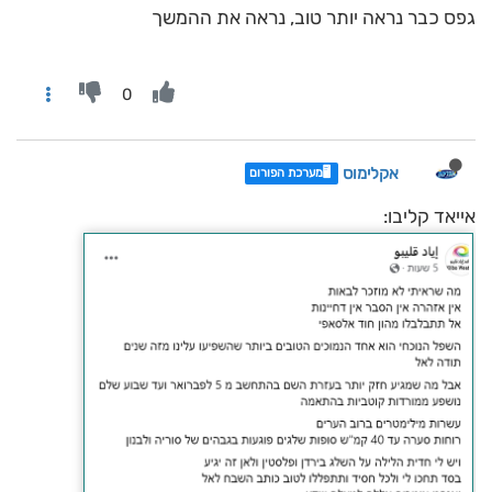
גפס כבר נראה יותר טוב, נראה את ההמשך
0
אקלימוס
🖥️מערכת הפורום
אייאד קליבו: