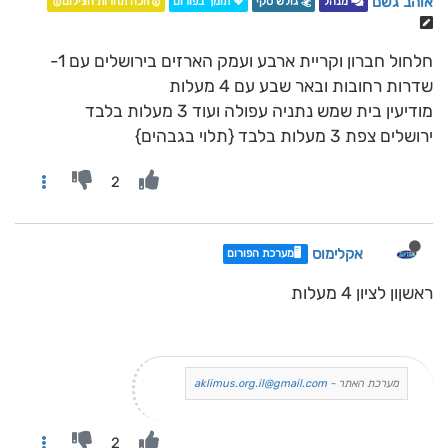
אוהב גשם
מנהל
🏂 גולש סקי
💖 תומך בפורום
🥇זוכה תחרות הצילום🥇
חלחול חברון וקריית ארבע ועמק הארזים בירושלים עם 1-
שדרות רחובות ובאר שבע עם 4 מעלות
מודיעין בית שמש נתניה עפולה ועוד 3 מעלות בלבד
ירושלים צפת 3 מעלות בלבד {תלוי בגבהים}
2
אקלימוס
🖥️מערכת הפורום
ראשןון לציון 4 מעלות
מערכת האתר -
aklimus.org.il@gmail.com
2