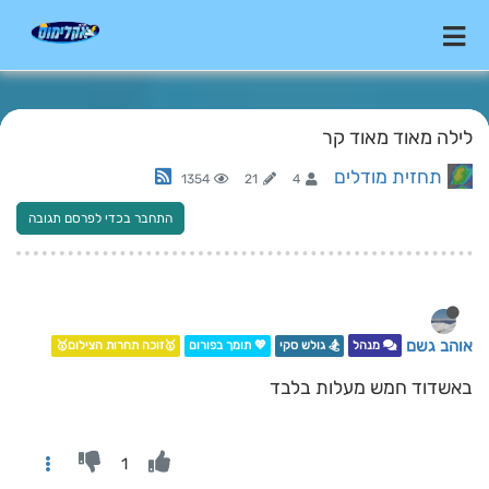
לילה מאוד מאוד קר
תחזית מודלים
1354
21
4
התחבר בכדי לפרסם תגובה
אוהב גשם
מנהל
🏂 גולש סקי
💖 תומך בפורום
🥇זוכה תחרות הצילום🥇
באשדוד חמש מעלות בלבד
1