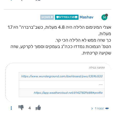
Mashav
M
🌩️מבין במודלים🌩️
❄️ משקיען
אצלי המינימום הלילה היה 4.8 מעלות, כשב"ברברה" היו 1.7
מעלות,
כך שזה ממש לא הלילה הכי קר.
הטמ' הנמוכות נמדדו ככה"נ בעמקים וסמוך לקרקע, שזה
שקיעה קרינתית.
התחנה בגילה
https://www.wunderground.com/dashboard/pws/IJERUS33
---
https://app.weathercloud.net/d1427829688#profile
4
תגובה 1