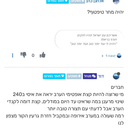
אלחנן כהן
❄️ משקיען
💖 תומך בפורום
יהיה מחר טיפטוף?
אשריכם עם ישראל תהיו חזקים
חורף בריא!!!
"ויהיה לי עוד יותר טוב ועוד יותר טוב"
0
תגובה 1
דוד
מנהל
❄️ משקיען
💖 תומך בפורום
חברים
מי שרוצה להיות קצת אופטימי הערב יראה את איסי ב240
שינוי מרענן במה שראינו עד היום במודלים, קצת דומה לקנדי
הערב אבל לדעתי עם תצורה טובה יותר
רמה שעולה במערב אירופה ובמקביל חזרת גרעין הקור מצפון
לנו