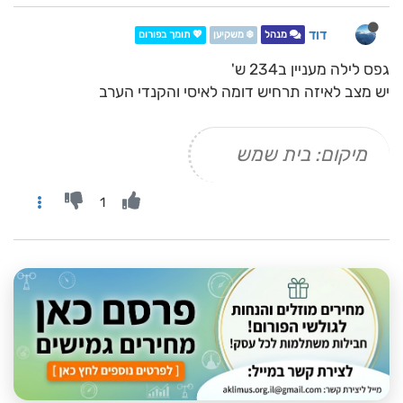
דוד
מנהל
❄️ משקיען
💖 תומך בפורום
גפס לילה מעניין ב234 ש'
יש מצב לאיזה תרחיש דומה לאיסי והקנדי הערב
מיקום: בית שמש
1