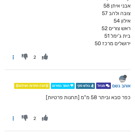
אבני איתן 58
צובה ולהב 57
אילון 54
ראש צורים 52
בית ג'ימל 51
ירושלים מרכז 50
2
אוהב גשם
מנהל
🏂 גולש סקי
💖 תומך בפורום
🥇זוכה תחרות הצילום🥇
כפר סבא וביתר 58 מ"מ [תחנות פרטיות]
2