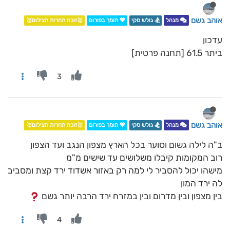
אוהב גשם
מנהל
🏂 גולש סקי
💖 תומך בפורום
🥇זוכה תחרות הצילום🥇
עדכון
ביתר 61.5 [תחנה פרטית]
3
אוהב גשם
מנהל
🏂 גולש סקי
💖 תומך בפורום
🥇זוכה תחרות הצילום🥇
ב"ה לילה גשום וסוער בכל הארץ מצפון הנגב ועד הצפון
רוב המקומות קיבלו משלושים עד שישים מ"מ
מישהו יכול להסביר לי למה רק באזור אשדוד ירד קצת ומסביב
לה ירד המון
בין מצפון ובין מדרום ובין במזרח ירד הרבה יותר גשם
4