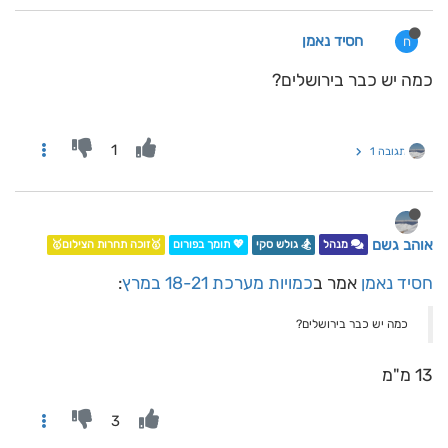
חסיד נאמן
ח
כמה יש כבר בירושלים?
1
תגובה 1
אוהב גשם
מנהל
🏂 גולש סקי
💖 תומך בפורום
🥇זוכה תחרות הצילום🥇
חסיד נאמן
אמר ב
כמויות מערכת 18-21 במרץ
:
כמה יש כבר בירושלים?
13 מ"מ
3