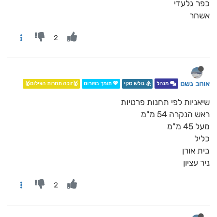
כפר גלעדי
אשחר
2
אוהב גשם
מנהל
🏂 גולש סקי
💖 תומך בפורום
🥇זוכה תחרות הצילום🥇
שיאניות לפי תחנות פרטיות
ראש הנקרה 54 מ"מ
מעל 45 מ"מ
כליל
בית אורן
ניר עציון
2