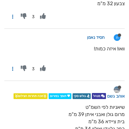
צבעון 32 מ"מ
3
חסיד נאמן
ח
וואו! איזה כמות!
3
אוהב גשם
מנהל
🏂 גולש סקי
💖 תומך בפורום
🥇זוכה תחרות הצילום🥇
שיאניות לפי השמ"ט
מרום גולן ואבני איתן 39 מ"מ
בית ציידא 36 מ"מ
כפר גלעדי ואילון 34 מ"מ