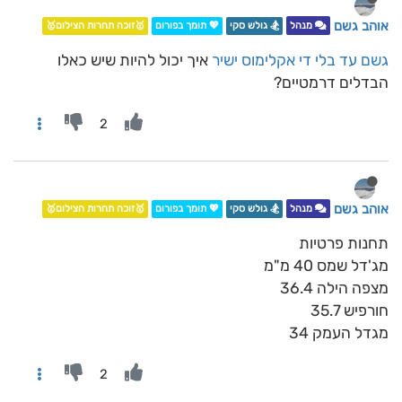
אוהב גשם
מנהל
🏂 גולש סקי
💖 תומך בפורום
🥇זוכה תחרות הצילום🥇
גשם עד בלי די
אקלימוס
ישיר
איך יכול להיות שיש כאלו
הבדלים דרמטיים?
2
אוהב גשם
מנהל
🏂 גולש סקי
💖 תומך בפורום
🥇זוכה תחרות הצילום🥇
תחנות פרטיות
מג'דל שמס 40 מ"מ
מצפה הילה 36.4
חורפיש 35.7
מגדל העמק 34
2