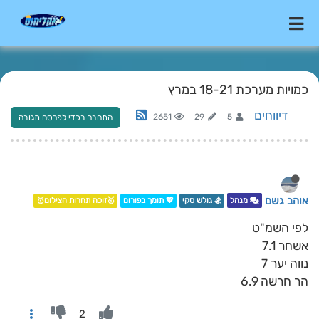
כמויות מערכת 18-21 במרץ
דיווחים
2651
29
5
התחבר בכדי לפרסם תגובה
אוהב גשם
מנהל
🏂 גולש סקי
💖 תומך בפורום
🥇זוכה תחרות הצילום🥇
לפי השמ"ט
אשחר 7.1
נווה יער 7
הר חרשה 6.9
2