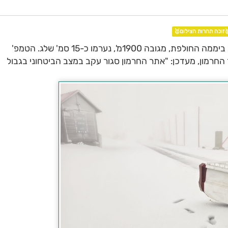
🥇זוכה תחרות הצילום
השלג המשיך לרדת ביממה החולפת, מגובה 1900מ', נערמו כ-15 סמ' שלג. הטמפ'
במפלס העליון 1°-. רפאל נוה מנכ"ל אתר החרמון, מעדכן: "אתר החרמון סגו