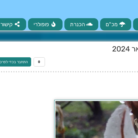
מכ"ם
הכנרת
פופולרי
קישורי
התחבר בכדי לפרס