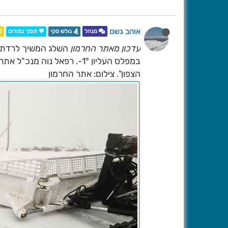
אוהב גשם

💖 תומך בפורום
🏂 גולש סקי
מנהל
עדכון מאתר החרמון
ר עקב במצב הביטחוני בגבול
הצפון". צילום: אתר החרמון