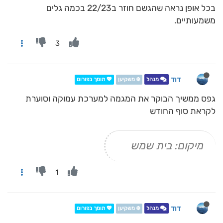
בכל אופן נראה שהגשם חוזר ב22/23 בכמה גלים
משמעותיים.
3
דוד
מנהל
❄️ משקיען
💖 תומך בפורום
גפס ממשיך הבוקר את המגמה למערכת עמוקה וסוערת
לקראת סוף החודש
מיקום: בית שמש
1
דוד
מנהל
❄️ משקיען
💖 תומך בפורום