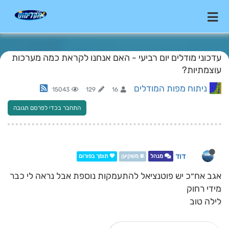
עדכוני מודלים יום רביעי - האם אנחנו לקראת כמה מערכות
עוצמתיות?
ניתוח מפות המודלים
15043
129
16
התחבר בכדי לפרסם תגובה
דוד
מנהל
❄️ משקיען
💖 תומך בפורום
אגב אח״כ יש פוטנציאל להתעמקות נוספת אבל נראה לי כבר
מידי רחוק
לילה טוב