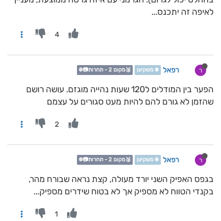
לאיפה זה יתכנס...
4
רפאל
ר
❄️ משקיען
🥈מקום 2 - תחרות📷❄️
הפער בין המודלים ל120 שעות נהייה מוגזם. עושה רושם
שהזמן לא גורם להם להיות מעט סגורים על עצמם
2
רפאל
ר
❄️ משקיען
🥈מקום 2 - תחרות📷❄️
בגפס האפיק השני יורד מעולה, קצת נראה שבורח מהר,
בקנדי הטווח לא מספיק אך לא בטוח שידרים מספיק...
1