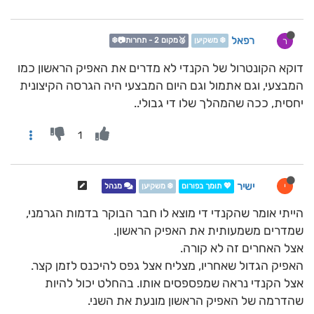
רפאל
ר
❄️ משקיען
🥈מקום 2 - תחרות📷❄️
דוקא הקונטרול של הקנדי לא מדרים את האפיק הראשון כמו
המבצעי, וגם אתמול וגם היום המבצעי היה הגרסה הקיצונית
יחסית, ככה שהמהלך שלו די גבולי..
1
ישיר
י
💖 תומך בפורום
❄️ משקיען
מנהל
הייתי אומר שהקנדי די מוצא לו חבר הבוקר בדמות הגרמני,
שמדרים משמעותית את האפיק הראשון.
אצל האחרים זה לא קורה.
האפיק הגדול שאחריו, מצליח אצל גפס להיכנס לזמן קצר.
אצל הקנדי נראה שמפספסים אותו. בהחלט יכול להיות
שהדרמה של האפיק הראשון מונעת את השני.