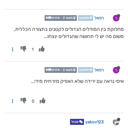
רפאל
ר
❄️ משקיען
🥈מקום 2 - תחרות📷❄️
מחלוקת בין המודלים הגדולים לקטנים בתצורה הכללית,
משום מה יש לי תחושה שהגדולים ינצחו...
1
רפאל
ר
❄️ משקיען
🥈מקום 2 - תחרות📷❄️
איסי נראה עם ירידה שלא האפיק מזרחית מידי...
0
yakov123
מנהל