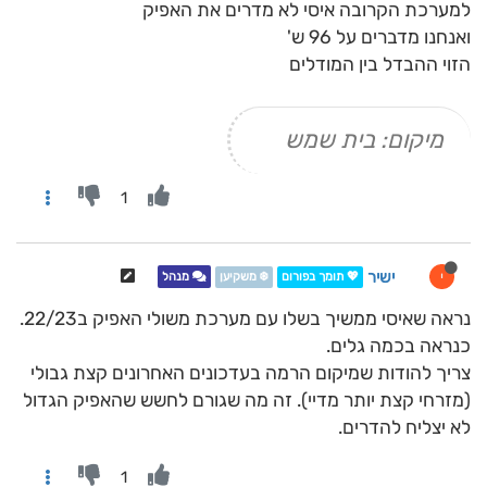
למערכת הקרובה איסי לא מדרים את האפיק
ואנחנו מדברים על 96 ש'
הזוי ההבדל בין המודלים
מיקום: בית שמש
1
ישיר
י
💖 תומך בפורום
❄️ משקיען
מנהל
נראה שאיסי ממשיך בשלו עם מערכת משולי האפיק ב22/23.
כנראה בכמה גלים.
צריך להודות שמיקום הרמה בעדכונים האחרונים קצת גבולי
(מזרחי קצת יותר מדיי). זה מה שגורם לחשש שהאפיק הגדול
לא יצליח להדרים.
1