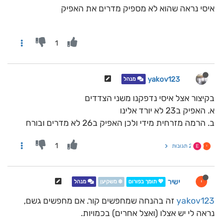
איסי נראה שהוא לא מספיק מדרים את האפיק
1
yakov123
מנהל
בקיצור אצל איסי נדפקנו משני הצדדים
א. האפיק ב23 לא יורד אלינו
ב. הרמה מזרחית מידי ולכן האפיק ב26 לא מדרים ובורח
1
2 תגובות
י
E
ישיר
י
💖 תומך בפורום
❄️ משקיען
מנהל
yakov123
זה בהנחה שמחפשים קור. אם מחפשים גשם,
נראה לי יש אצלו (ואצל אחרים) בכמויות.