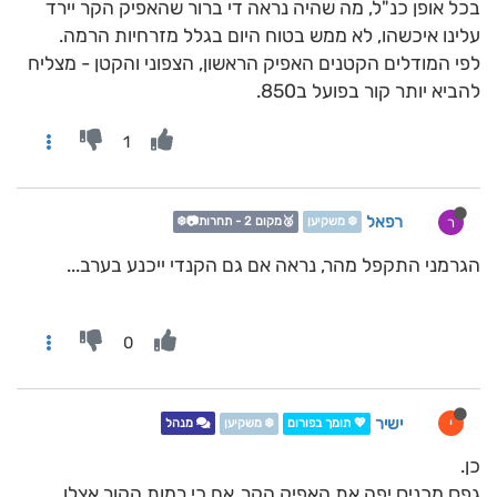
בכל אופן כנ"ל, מה שהיה נראה די ברור שהאפיק הקר יירד
עלינו איכשהו, לא ממש בטוח היום בגלל מזרחיות הרמה.
לפי המודלים הקטנים האפיק הראשון, הצפוני והקטן - מצליח
להביא יותר קור בפועל ב850.
1
רפאל
ר
❄️ משקיען
🥈מקום 2 - תחרות📷❄️
הגרמני התקפל מהר, נראה אם גם הקנדי ייכנע בערב...
0
ישיר
י
💖 תומך בפורום
❄️ משקיען
מנהל
כן.
גפס מכניס יפה את האפיק הקר. אם כי רמות הקור אצלו