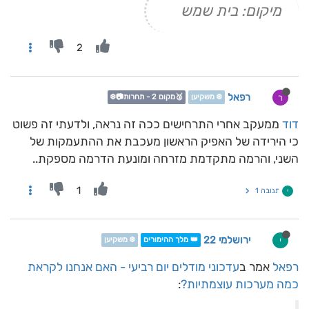
מיקום: בית שמש
2
רפאל
ר
❄️ משקיען
🥈מקום 2 - תחרות📷❄️
דוד
ממעקב אחרי התרחישים ככה זה נראה, ולדעתי זה פשוט
כי הירידה של האפיק הראשון מעכבת את ההתעמקות של
השני, והרמה מתקדמת מזרחה ומונעת הדרמה מספקת..
1
תגובה 1
י
ירושלמי 22
י
👑 מלך ההימורים
❄️ משקיען
רפאל
אמר ב
עדכוני מודלים יום רביעי - האם אנחנו לקראת
כמה מערכות עוצמתיות?
: