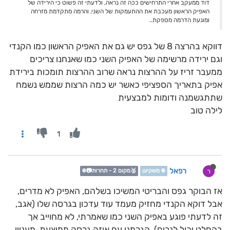
דוד ממעקב אחרי התרחישים ככה זה נראה, ולדעתי זה פשוט כי הירידה של
האפיק הראשון מעכבת את ההתעמקות של השני, והרמה מתקדמת מזרחה
ומונעת הדרמה מספקת..
דווקא בהרצה 8 של גפס יש גם את האפיק הראשון כמו הקנדי
וגם ירידה מרשימה של האפיק השני כמו שאנחנו צריכים
ממעבר זריז על ההרצות נראה שרוב ההרצות תומכות בירידת
אפיק בתאריך הספציפי כאשר יש כמה הרצות שממש נשמח
שתתגשמנה ודומות למבצעית
לילה טוב
1
רפאל
ר
❄️ משקיען
🥈מקום 2 - תחרות📷❄️
אז הבוקר גפס והבריטי המשיכו בשלהם, האפיק לא מדרים,
אבל דוקא הקנדי מחזיק מעמד עוד עדכון בגרסה שלו (אגב,
זה לדעתי פוגע באפיק השני כמו שאמרתי, לא מחוייב אך
בהחלט יכול לגרום). הגרמני עם איזה גרסה ממוצעת, מעניין