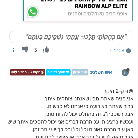
"אִם בְּחֻקּוֹתַי תֵּלֵכוּ- וְנָתַתִּי גִּשְׁמֵיכֶם בְּעִתָּם"
3
תגובה 1
א
איש השלגים
א
❄️ משקיען
💖 תומך בפורום
🥉מקום 3 - תחרות📷❄️
@ז-ק-2 היקר
אני מניח שאתה מבין שאנחנו צוחקים איתך
ברור שאתה לא רועה כי אנחנו לא כבשים.
אבל רשכבה''ג זה בהחלט יכול להיות טוב.
ועכשיו ברצינות, על הרבה דברים אני יכול להסכים איתך שיש
כאן עוד הרבה גאונים וכו' וכו' ורק לך יש יותר זמן...
אבל נראה לי שעל דבר אחד אי אפשר להתווכח