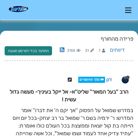
פרידה מהחורף
דיווחים
2155
31
7
התחבר בכדי לפרסם תגובה
ז'ק
👑 מלך ההימורים
הרב ''בעל המאור'' שליט''א- אל ייקל בעיניך- מעשה גדול
עשית !
במדרש שמואל על הפסוק ''אך יקם ה' את דברו'' אומר
המדרש: ר' ירמיה בשם ר' שמואל בר רב יצחק-בכל יום ויום
הייתה בת קול יוצאת ומפוצצת בכל העולם כולו ואומרת:
''עתיד צדיק אחד לעמוד ושמו שמואל'', וכל אשה שהייתה