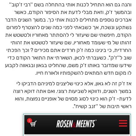
והנה גם הוא התחיל לכנות אותי בהתחלה בשם ''רבי ז'קוב''
ובהמשך ז'ק, וזאת מבלי לדעת את הסיפור הקודם, כאשר
אברכים נוספים מתחילים לכנות אותי כך. במשך השנים הדבר
נשתקע ונשכח, אך כשבאתי לפני כמה שנים להצטרף לפורום
הקודם, חיפשתי שם שיעזור לי להסתתר מאחוריו ולטשטש את
זהותו של מי שעומד מאחוריו, שם שיעזור לטשטש את זהותי
החרדית, כי בינינו כמה ז'ק חרדים אתם מכירים ? וכך הפכתי
שוב ל''ז'ק''. כשעברתי לכאן, השארתי את התואר הקודם כדי
שידעו שמדובר באותו ז'ק משם, שהחליט בגאון ובגאווה לקבוע
לו מקום חדש המתאים להשקפותיו ולאורח חייו.
אז ז'ק זה לא גאון, אלא כינוי שליצנים למיניהם הדביקו לי
במשך השנים, ודווקא לשביעות רצוני. ואם אתה דוקא רוצה
לדעת- ז'ק הוא כינוי לסוג מסוים של אופניים נפוצות, והוא
ראשי תיבות של ''זנב קשיח''.