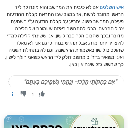
איש השלגים
אם לא כיבית את המחשב והוא מונח לך ליד
הראש ומחובר לרשת, אז במצב שבו התראת קבלת ההודעות
פעילה, המחשב פשוט יתריע על קבלת הודעה ע''י השמעת
צליל התראה, מבלי להתחשב באיזה אשמורת של הלילה
מדובר ובכך שהבוס הלך כבר לישון. אני ששינתי קלילה למדי
לא צריך יותר מזה. אבל תרגיש בנוח, כי גם אני לא מאלו
שהולכים לישון באשמורת הראשונה, וגם לא בתחילת השניה,
ואיני משאיר בדר''כ מחשב דולק ליד הראש כשאני הולך לישון,
כך שחשש גזל שינה אין כאן.
"אִם בְּחֻקּוֹתַי תֵּלֵכוּ- וְנָתַתִּי גִּשְׁמֵיכֶם בְּעִתָּם"
1