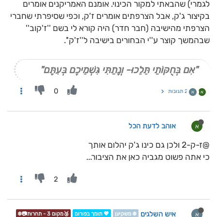
לגמרי) שהבאתי למקור הכינוי. אומנם האמריקנים אומרים
בקיצור ג'ק, אבל הצרפתים אומרים ז'ק, וכפי שסיפרתי שחברי
הצרפתי מהישיבה (חבר חדר) היה קורא לי בשם ''ז'קוב''
שבהמשך קוצר ע''י הבחורים בישיבה ל''ז'ק''.
"אִם בְּחֻקּוֹתַי תֵּלֵכוּ- וְנָתַתִּי גִּשְׁמֵיכֶם בְּעִתָּם"
0
2 תגובות
א
א
אוהב לדעת הכל
א
@ז-ק-2 ולכן גם כינו ג'ק יהלום אותך
כי אתה פשוט מגביה כאן את הציבור...
2
איש השלגים
א
❄️ משקיען
💖 תומך בפורום
🥉מקום 3 - תחרות📷❄️