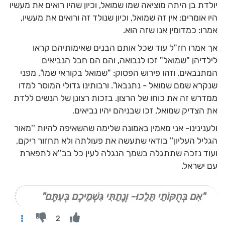
יולדת בן היתה מוציאה שמו שמואל, וכיון שהיו רואים את מעשיו
היו אומרים: אין זה שמואל, וכיון שנולד זה ורואים את מעשיו,
אמרו: כמדומין אנו שזה הוא.
אך אמרו חז"ל עוד שכל אותם הבנים שאימותיהם קראו
לילדיהן "שמואל" זכו לנבואה, והם הם חבל הנביאים
המתנבאים, וזהו פירוש הפסוק: "שמואל בקוראי שמו", מפני
שנקרא שמם שמואל - נתנבאו". ורבותינו גדולי המוסר למדו
ממדרש זה את כוחו של הרצון. בזכות רצונן של הנשים ללדת
את הצדיק שמואל, זכו שבניהם יהיו נביאים.
ולענינינו- אני מאמין באמונה שלימה שהשאיפה להיות ''מאור
הגליל העליון'' בודאי שתעשה את פעולתה ולא תחזור ריקם,
ועוד נזכה שתתגלה בשמך הנגלה לעין כל בב''א לתפארת
עם ישראל.
"אִם בְּחֻקּוֹתַי תֵּלֵכוּ- וְנָתַתִּי גִּשְׁמֵיכֶם בְּעִתָּם"
2