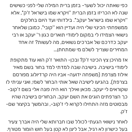
כפי שאתה יכול לשער- בזמן ברית המילה שלי לפני כשישים
שנה לא הכריזו בזמן הברית ''ויקרא שמו בישראל ז'ק'', אלא
''ויקרא שמו בישראל יעקב''. בילדותי ועד היום בחלקים
ממשפחתי הכינוי שלי היה ועדיין הוא ''קובי''. כמובן שלאחר
נישואי הצמידו לי במקום לימודי תוארים כגון ר' יעקב או רבי
יעקב כדרכם של אברכים נשואים, מה לעשות? זה אחד
המחירים שצריך לשלם מי שמתחתן...
אז מהיכן צץ הכינוי ז'ק? ובכן- התואר ז'ק הוא עוד מתקופת
לימודי בישיבה. בישיבה שבה למדתי למד בחור בשם מאיר
אילוז מצרפת (משפחה ידועה- אביו היה קרדיולוג מפורסם
בצרפת). בהגיעו לישיבה שאל אותי הבחור לשמי, ואני עניתי לו
שקוראים לי יעקב. מכאן ואילך הוא היה פונה אלי בשם ז'קוב-
כך הצרפתים הוגים את השם יעקב. הבחורים בישיבה שהיו
מבסוטים מזה התחילו לקרוא לי ז'קוב-, ובהמשך בקיצור שם-
ז'ק.
לאחר נישואי הגעתי לכולל שבו חברותא שלי היה אברך צעיר
בעל כישרון לא רגיל, אבל ליצן לא קטן בעל חוש הומור מטורף.