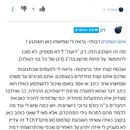
1
תגובה 1
ז'ק
👑 מלך ההימורים
איש השלגים
רבותי- נראה לי שמישהו כאן השתגע !
מה זה העלבון הזה, רק ''רועה'' ? לא מספיק. לא מוכן
להתפשר על פחות מרשכבה''ג (רבן של כל בני הגולה).
ועכשיו קצת יותר ברצינות- נראה לי לפעמים שבתגובות
שלכם אתם קצת מזלזלים בעצמכם. אתם מגיבים על משהו
שמישהו אחר כתב או אמר באופן שיכול להשתמע כאילו הוא
כתב דבר שהוא למעלה מרמת ידיעותיכם הרגילה, כך שהדבר
מצדיק איזו התפעלות מיוחדת. כפי שלמדתי להכיר כאן את
החברים ב''ה כולם ברוכי כישרונות, ויש כמה שיש לי עוד מה
ללמוד מהם למרות גילי המתקדם. אלא מאי ? שאני כותב כאן
בקצב כאילו עשיתי השבעת קולמוס (או מיקלדת) ? זה עדיין
לא מעניק לי איזה יתרון על האחרים שכפי שהתרשמתי רמת