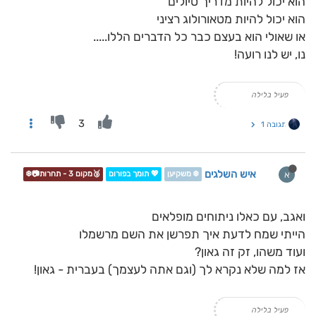
הוא יכול להיות מדריך טיולים
הוא יכול להיות מטאורולוג רציני
או שאולי הוא בעצם כבר כל הדברים הללו.....
נו, יש לנו רועה!
פעיל בלילה
3
תגובה 1
איש השלגים
א
❄️ משקיען
💖 תומך בפורום
🥉מקום 3 - תחרות📷❄️
ואגב, עם כאלו ניתוחים מופלאים
הייתי שמח לדעת איך תפרשן את השם מרשמלו
ועוד משהו, זק זה גאון?
אז למה שלא נקרא לך (וגם אתה לעצמך) בעברית - גאון!
פעיל בלילה