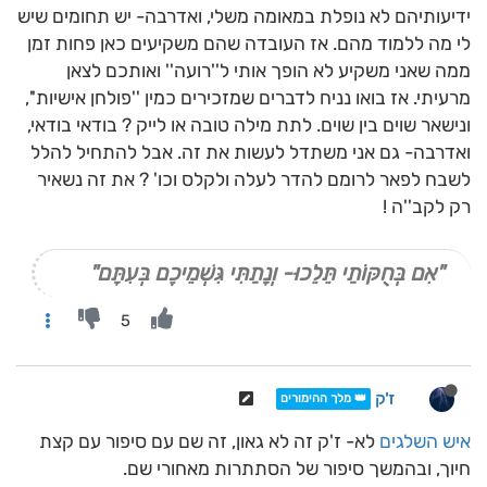
ידיעותיהם לא נופלת במאומה משלי, ואדרבה- יש תחומים שיש
לי מה ללמוד מהם. אז העובדה שהם משקיעים כאן פחות זמן
ממה שאני משקיע לא הופך אותי ל''רועה'' ואותכם לצאן
מרעיתי. אז בואו נניח לדברים שמזכירים כמין ''פולחן אישיות'',
ונישאר שוים בין שוים. לתת מילה טובה או לייק ? בודאי בודאי,
ואדרבה- גם אני משתדל לעשות את זה. אבל להתחיל להלל
לשבח לפאר לרומם להדר לעלה ולקלס וכו' ? את זה נשאיר
רק לקב''ה !
"אִם בְּחֻקּוֹתַי תֵּלֵכוּ- וְנָתַתִּי גִּשְׁמֵיכֶם בְּעִתָּם"
5
ז'ק
👑 מלך ההימורים
איש השלגים
לא- ז'ק זה לא גאון, זה שם עם סיפור עם קצת
חיוך, ובהמשך סיפור של הסתתרות מאחורי שם.