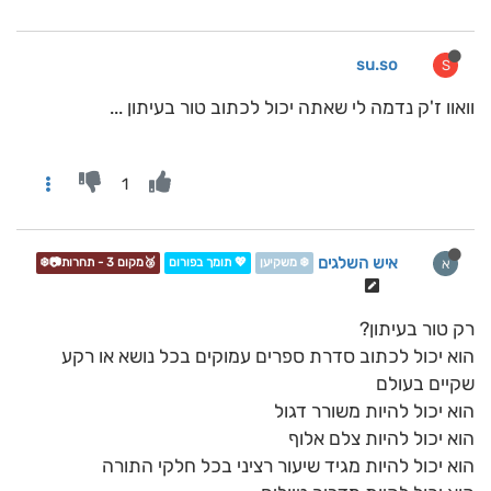
su.so
S
וואוו ז'ק נדמה לי שאתה יכול לכתוב טור בעיתון ...
1
איש השלגים
א
❄️ משקיען
💖 תומך בפורום
🥉מקום 3 - תחרות📷❄️
רק טור בעיתון?
הוא יכול לכתוב סדרת ספרים עמוקים בכל נושא או רקע
שקיים בעולם
הוא יכול להיות משורר דגול
הוא יכול להיות צלם אלוף
הוא יכול להיות מגיד שיעור רציני בכל חלקי התורה