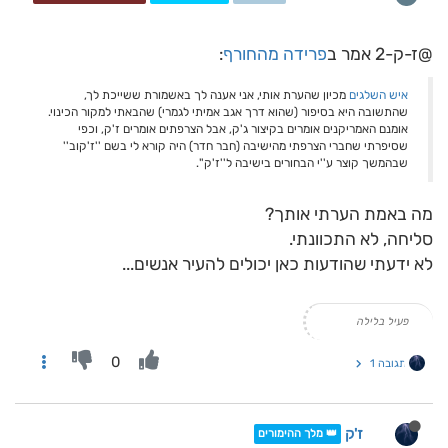
@ז-ק-2 אמר ב
פרידה מהחורף
:
איש השלגים
מכיון שהערת אותי, אני אענה לך באשמורת ששייכת לך,
שהתשובה היא בסיפור (שהוא דרך אגב אמיתי לגמרי) שהבאתי למקור הכינוי.
אומנם האמריקנים אומרים בקיצור ג'ק, אבל הצרפתים אומרים ז'ק, וכפי
שסיפרתי שחברי הצרפתי מהישיבה (חבר חדר) היה קורא לי בשם ''ז'קוב''
שבהמשך קוצר ע''י הבחורים בישיבה ל''ז'ק''.
מה באמת הערתי אותך?
סליחה, לא התכוונתי.
לא ידעתי שהודעות כאן יכולים להעיר אנשים...
פעיל בלילה
0
תגובה 1
ז'ק
👑 מלך ההימורים