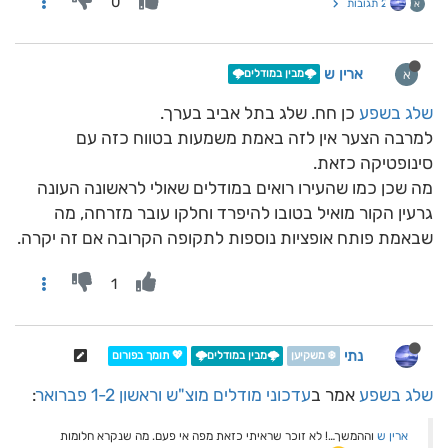
0
2 תגובות
א
ארין ש
א
🌩️מבין במודלים🌩️
שלג בשפע
כן חח. שלג בתל אביב בערך.
למרבה הצער אין לזה באמת משמעות בטווח כזה עם
סינופטיקה כזאת.
מה שכן כמו שהעירו רואים במודלים שאולי לראשונה העונה
גרעין הקור מואיל בטובו להיפרד וחלקו עובר מזרחה, מה
שבאמת פותח אופציות נוספות לתקופה הקרובה אם זה יקרה.
1
נתי
❄️ משקיען
🌩️מבין במודלים🌩️
💖 תומך בפורום
שלג בשפע
אמר ב
עדכוני מודלים מוצ"ש וראשון 1-2 פברואר
:
ארין ש
וההמשך…! לא זוכר שראיתי כזאת מפה אי פעם. מה שנקרא חלומות