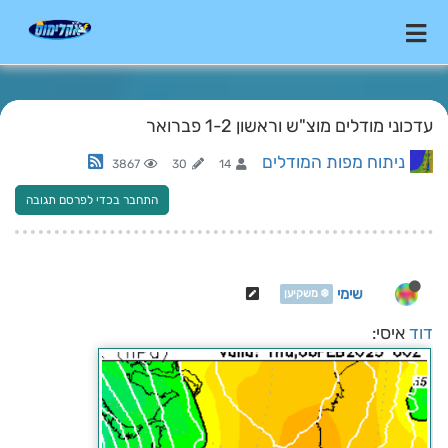
עדכוני מודלים מוצ"ש וראשון 1-2 פברואר
ניתוח מפות המודלים
3867
30
14
התחבר בכדי לפרסם תגובה
שימי
❄️ משקיען
דוד
איסי: