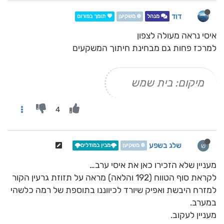
דוד
מנהל
❄️ משקיען
💖 תומך בפורום
איסי נראה מעולה לצפון
למרכז פחות גם מבחינת חיתוך המשקעים
מיקום: בית שמש
4
שלג בשפע
ש
❄️ משקיען
🌩️מבין במודלים🌩️
מעניין שלא הזכירו כאן את איסי ערב…
לקראת סוף הטווח (192 והלאה) מראה על תזוזת גרעין הקור
למזרח היבשת ואפיק שיורד לכיווננו בתוספת של רמה כלשהי
במערב.
מעניין לעקוב.