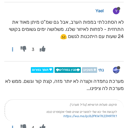
Yael
Y
לא הסתכלתי במפות הערב, אבל גם שמ"ט מיתן מאוד את
התחזית - לפחות לאיזור שלנו. משלושה ימים גשומים בקושי
24 שעות עם היתכנות לגשם
3
נתי
❄️ משקיען
🌩️מבין במודלים🌩️
💖 תומך בפורום
מערכת נחמדה וקצרה לא יותר מזה, קצת קור וגשם. ממש לא
מערכת לה ציפינו...
מיקום: מעלות תרשיחא (גליל מערבי)
לקבוצת אלי בא שלי למוצרים שווים מאלי אקספרס כנסו
https://wa.me/qr/62PKW7K23MRTK1
4