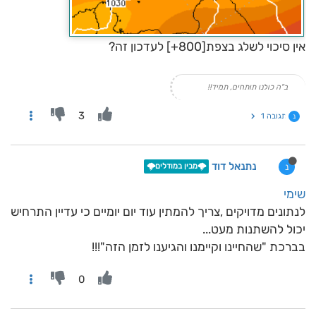
אין סיכוי לשלג בצפת[800+] לעדכון זה?
ב"ה כולנו תותחים, תמיד!!
3
תגובה 1
נ
נתנאל דוד
נ
🌩️מבין במודלים🌩️
שימי
לנתונים מדויקים ,צריך להמתין עוד יום יומיים כי עדיין התרחיש
יכול להשתנות מעט...
בברכת "שהחיינו וקיימנו והגיענו לזמן הזה"!!!
0