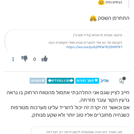
נעימים גפס
התחרפן השסק
מיקום: מעלות תרשיחא (גליל מערבי)
לקבוצת אלי בא שלי למוצרים שווים מאלי אקספרס כנסו
https://wa.me/qr/62PKW7K23MRTK1
0
אדיב
💖 תומך בפורום
🌩️מבין במודלים🌩️
❄️ משקיען
חייב לציין שגם אני התלהבתי אתמול מהטווח הרחוק בו נראה
גרעין הקור עובר מזרחה,
אם וכאשר זה יקרה זה יכול להוריד עלינו מערכות מטורפות
כשנהיה מחוברים אליו טוב יותר ולא שקע מנותק.
מזג האוויר היא חוויה שמסוגלת להשכיח את רוב הטרדות!