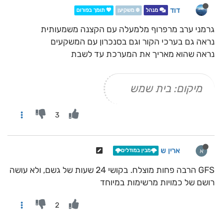
דוד
מנהל
❄️ משקיען
💖 תומך בפורום
גרמני ערב מרפרוף מלמעלה עם הקצנה משמעותית
נראה גם בערכי הקור וגם בסנכרון עם המשקעים
נראה שהוא מאריך את המערכת עד לשבת
מיקום: בית שמש
3
ארין ש
א
🌩️מבין במודלים🌩️
GFS הרבה פחות מוצלח. בקושי 24 שעות של גשם, ולא עושה
רושם של כמויות מרשימות במיוחד
2