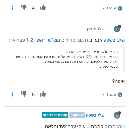
4
תגובה 1
ש
שלג מתוק
ש
שלג בשפע
אמר ב
עדכוני מודלים מוצ"ש וראשון 1-2 פברואר
:
מעניין שלא הזכירו כאן את איסי ערב…
לקראת סוף הטווח (192 והלאה) מראה על תזוזת גרעין הקור למזרח היבשת
ואפיק שיורד לכיווננו בתוספת של רמה כלשהי במערב.
מעניין לעקוב.
איפה?
0
תגובה 1
ש
שלג בשפע
ש
❄️ משקיען
🌩️מבין במודלים🌩️
שלג מתוק
כתבתי… איסי ערב 192 והלאה