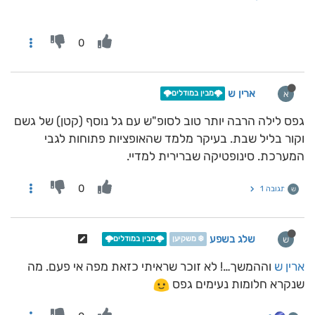
0
ארין ש
א
🌩️מבין במודלים🌩️
גפס לילה הרבה יותר טוב לסופ"ש עם גל נוסף (קטן) של גשם
וקור בליל שבת. בעיקר מלמד שהאופציות פתוחות לגבי
המערכת. סינופטיקה שברירית למדיי.
0
תגובה 1
ש
שלג בשפע
ש
❄️ משקיען
🌩️מבין במודלים🌩️
ארין ש
וההמשך…! לא זוכר שראיתי כזאת מפה אי פעם. מה
שנקרא חלומות נעימים גפס