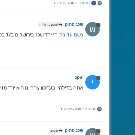
2 תגובות
תגובה אחרונה
ש
E
שלג מתוק
@גשם עד בלי די
ש
גשם עד בלי די
ירד שלג בירושלים ב17 בפברואר ראיתי בגפס שהוא נותן מערכת קרה מאוד וסוערת....???
יעקב
י
אתה בדילהיי בעדכון צהריים הוא ירד מזה
תגובה 1
תגובה אחרונה
ש
שלג מתוק
@יעקב