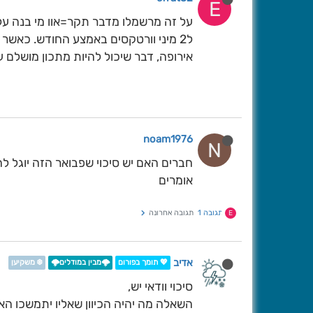
E
על זה מרשמלו מדבר תקר=אוו מי בנה על 
ל2 מיני וורטקסים באמצע החודש. כאש
אירופה, דבר שיכול להיות מתכון מושלם ע
noam1976
N
חברים האם יש סיכוי שפבואר הזה יוגל ל
אומרים
תגובה 1
תגובה אחרונה
E
אדיב
💖 תומך בפורום
🌩️מבין במודלים🌩️
❄️ משקיען
סיכוי וודאי יש,
השאלה מה יהיה הכיוון שאליו יתמשכו הא