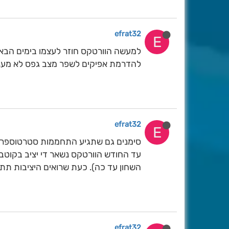
efrat32
E
למעשה הוורטקס חוזר לעצמו בימים הבאים
להדרמת אפיקים לשפר מצב גפס לא מעננ
efrat32
E
סימנים גם שתגיע התחממות סטרטוספרי
עד החודש הוורטקס נשאר די יציב בקוטב ו
השחון עד כה). כעת שרואים היציבות תתע
efrat32