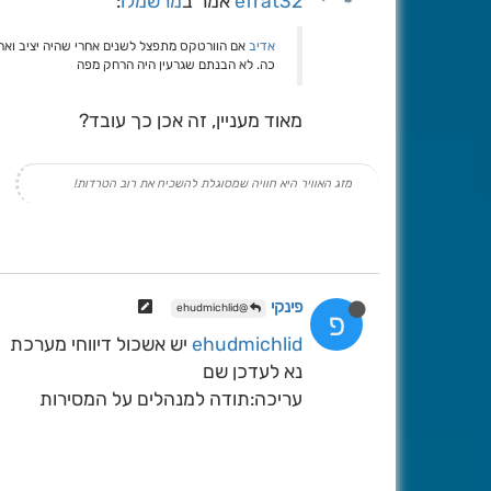
efrat32
אמר ב
מרשמלו
:
אדיב
אם הוורטקס מתפצל לשנים אחרי שהיה יציב ואחד 
כה. לא הבנתם שגרעין היה הרחק מפה
מאוד מעניין, זה אכן כך עובד?
מזג האוויר היא חוויה שמסוגלת להשכיח את רוב הטרדות!
פינקי
@ehudmichlid
פ
ehudmichlid
יש אשכול דיווחי מערכת
נא לעדכן שם
עריכה:תודה למנהלים על המסירות