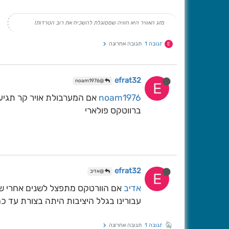
מזג האוויר היא חוויה שמסוגלת להשכיח את רוב הטרדות!
תגובה 1
תגובה אחרונה
E
efrat32
@noam1976
E
noam1976
אם המערבולת אויר קר תגיע 
ברווטקס פולארי
efrat32
@אדיב
E
אדיב
אם הוורטקס מתפצל לשנים אחרי שהי
עבורינו בגלל היציבות היתה בצורת עד 
תגובה 1
תגובה אחרונה