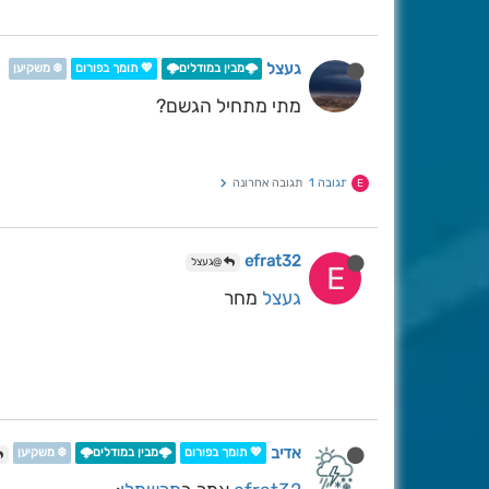
געצל
🌩️מבין במודלים🌩️
💖 תומך בפורום
❄️ משקיען
מתי מתחיל הגשם?
תגובה 1
תגובה אחרונה
E
efrat32
@געצל
E
געצל
מחר
אדיב
💖 תומך בפורום
🌩️מבין במודלים🌩️
❄️ משקיען