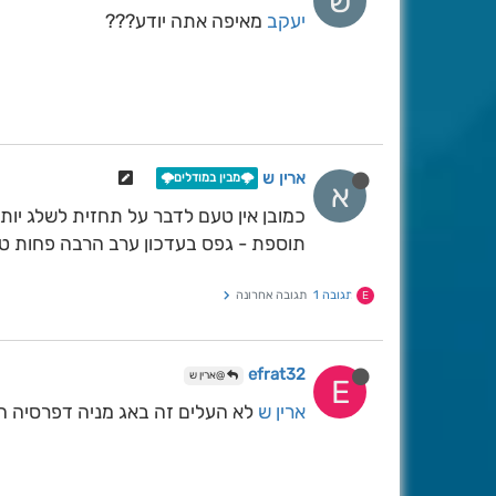
ש
יעקב
מאיפה אתה יודע???
ארין ש
🌩️מבין במודלים🌩️
א
כמובן אין טעם לדבר על תחזית לשלג יותר מ3 ימים לפני האירוע. כרגע זה רק מגמות כ
תוספת - גפס בעדכון ערב הרבה פחות טו
תגובה 1
תגובה אחרונה
E
efrat32
@ארין ש
E
ארין ש
לא העלים זה באג מניה דפרסיה הוא