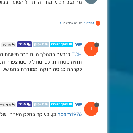
מה לגבי רביעי מתי זה יתחיל הסופה בבוק
תגובה 1
תגובה אחרונה
י
ישיר
💖 תומך בפורום
❄️ משקיען
מנהל
@TCH
י
TCH
כנראה במהלך היום כבר משעות הבוק
תהיה מסודרת. לפי מודל קוסמו צפויה הפ
לקראת כניסה חזקה ומסודרת בחמישי.
ישיר
💖 תומך בפורום
❄️ משקיען
מנהל
@noam1976
י
noam1976
כן, בעיקר בחלק האחרון של