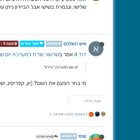
שלישי, ונגמרת בשישי אבל הביירון ניתן על
איש השלגים
❄️ משקיען
💖 תומך בפורום
🥉מקום 3 - תחרות📷❄️
א
דוד 4
אמר ב
שרשור שו״ת למערכת יום שני י
יש שם למערכת "ביירון"
מי בחר הפעם את השם? (יון, קפריסין, יש
פעיל בלילה
3 תגובות
תגובה אחרונה
א
שימי
❄️ משקיען
@איש השלגים