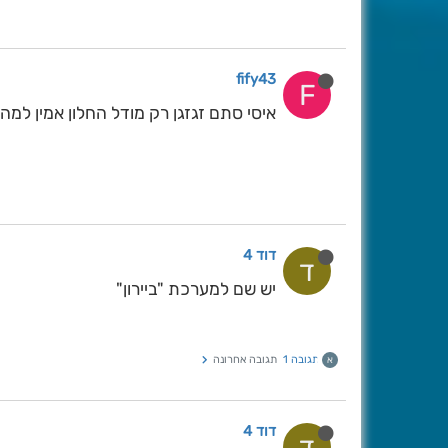
fify43
F
איסי סתם זגזגן רק מודל החלון אמין למה
דוד 4
ד
יש שם למערכת "ביירון"
תגובה 1
תגובה אחרונה
א
דוד 4
ד