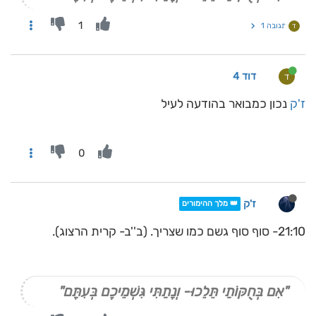
1
תגובה 1
ד
דוד 4
ד
ז'ק
נכון כמבואר בהודעה לעיל
0
ז'ק
👑 מלך ההימורים
21:10- סוף סוף גשם כמו שצריך. (ב''ב- קרית הרצוג).
"אִם בְּחֻקּוֹתַי תֵּלֵכוּ- וְנָתַתִּי גִּשְׁמֵיכֶם בְּעִתָּם"