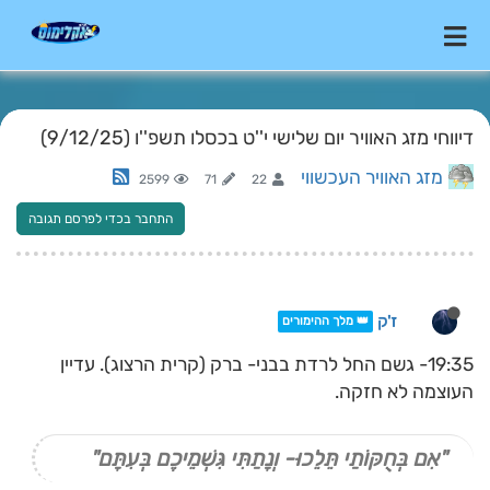
דיווחי מזג האוויר יום שלישי י''ט בכסלו תשפ''ו (9/12/25)
מזג האוויר העכשווי
2599
71
22
התחבר בכדי לפרסם תגובה
ז'ק
👑 מלך ההימורים
19:35- גשם החל לרדת בבני- ברק (קרית הרצוג). עדיין
העוצמה לא חזקה.
"אִם בְּחֻקּוֹתַי תֵּלֵכוּ- וְנָתַתִּי גִּשְׁמֵיכֶם בְּעִתָּם"