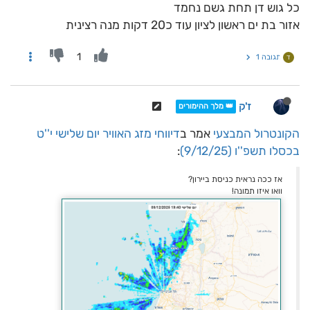
כל גוש דן תחת גשם נחמד
אזור בת ים ראשון לציון עוד כ20 דקות מנה רצינית
1
תגובה 1
ד
ז'ק
👑 מלך ההימורים
הקונטרול המבצעי
אמר ב
דיווחי מזג האוויר יום שלישי י''ט
בכסלו תשפ''ו (9/12/25)
:
אז ככה נראית כניסת ביירון?
וואו איזו תמונה!