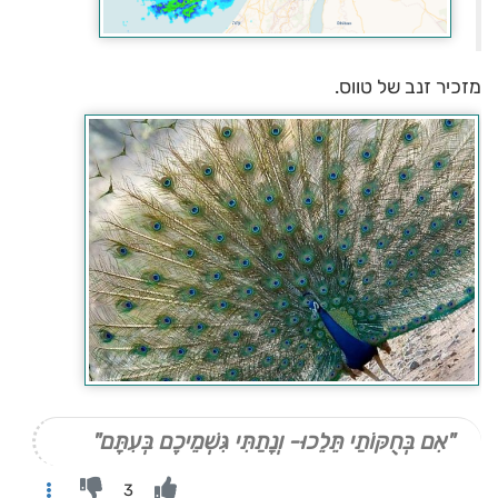
מזכיר זנב של טווס.
"אִם בְּחֻקּוֹתַי תֵּלֵכוּ- וְנָתַתִּי גִּשְׁמֵיכֶם בְּעִתָּם"
3