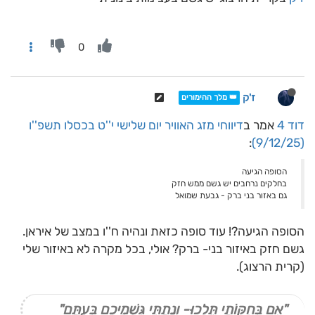
0
ז'ק
👑 מלך ההימורים
דוד 4
אמר ב
דיווחי מזג האוויר יום שלישי י''ט בכסלו תשפ''ו
:
(9/12/25)
הסופה הגיעה
בחלקים נרחבים יש גשם ממש חזק
גם באזור בני ברק - גבעת שמואל
הסופה הגיעה?! עוד סופה כזאת ונהיה ח''ו במצב של איראן.
גשם חזק באיזור בני- ברק? אולי, בכל מקרה לא באיזור שלי
(קרית הרצוג).
"אִם בְּחֻקּוֹתַי תֵּלֵכוּ- וְנָתַתִּי גִּשְׁמֵיכֶם בְּעִתָּם"