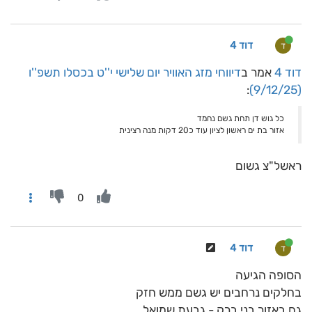
דוד 4
ד
דוד 4
אמר ב
דיווחי מזג האוויר יום שלישי י''ט בכסלו תשפ''ו
:
(9/12/25)
כל גוש דן תחת גשם נחמד
אזור בת ים ראשון לציון עוד כ20 דקות מנה רצינית
ראשל"צ גשום
0
דוד 4
ד
הסופה הגיעה
בחלקים נרחבים יש גשם ממש חזק
גם באזור בני ברק - גבעת שמואל