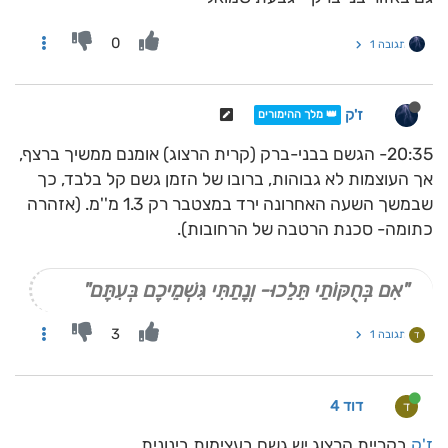
0
תגובה 1
ז'ק
👑 מלך ההימורים
20:35- הגשם בבני-ברק (קרית הרצוג) אומנם ממשיך ברצף,
אך העוצמות לא גבוהות, ברובו של הזמן גשם קל בלבד, כך
שבמשך השעה האחרונה ירד במצטבר רק 1.3 מ''מ. (אזהרה
כתומה- סכנת הרטבה של הרחובות).
"אִם בְּחֻקּוֹתַי תֵּלֵכוּ- וְנָתַתִּי גִּשְׁמֵיכֶם בְּעִתָּם"
3
תגובה 1
ד
דוד 4
ד
ז'ק
בקריית הרצוג יש גשם בעצימות בינונית