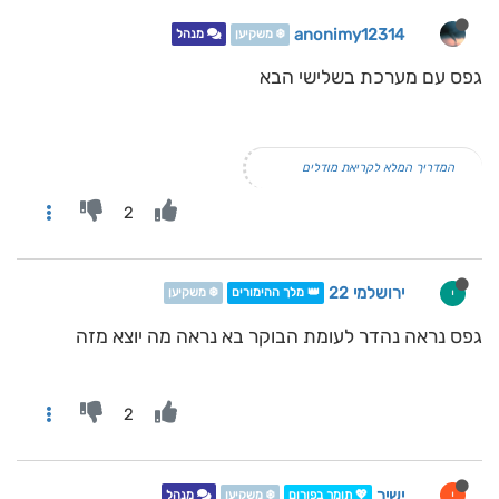
anonimy12314
❄️ משקיען
מנהל
גפס עם מערכת בשלישי הבא
המדריך המלא לקריאת מודלים
2
ירושלמי 22
י
👑 מלך ההימורים
❄️ משקיען
גפס נראה נהדר לעומת הבוקר בא נראה מה יוצא מזה
2
ישיר
י
💖 תומך בפורום
❄️ משקיען
מנהל