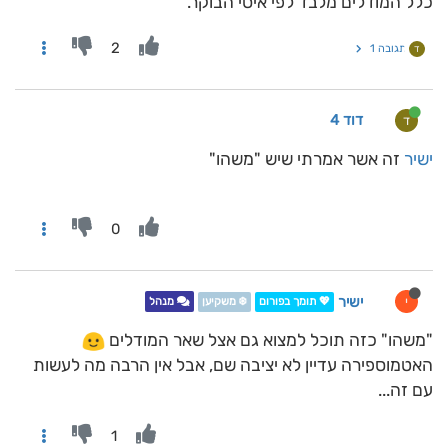
כלל המודלים מלבד לפי איסי הבוקר.
2
תגובה 1
ד
דוד 4
ד
ישיר
זה אשר אמרתי שיש "משהו"
0
ישיר
י
💖 תומך בפורום
❄️ משקיען
מנהל
"משהו" כזה תוכל למצוא גם אצל שאר המודלים
האטמוספירה עדיין לא יציבה שם, אבל אין הרבה מה לעשות
עם זה...
1