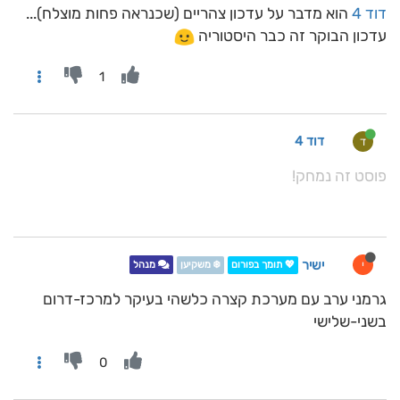
דוד 4
הוא מדבר על עדכון צהריים (שכנראה פחות מוצלח)...
עדכון הבוקר זה כבר היסטוריה
1
דוד 4
ד
פוסט זה נמחק!
ישיר
י
💖 תומך בפורום
❄️ משקיען
מנהל
גרמני ערב עם מערכת קצרה כלשהי בעיקר למרכז-דרום
בשני-שלישי
0