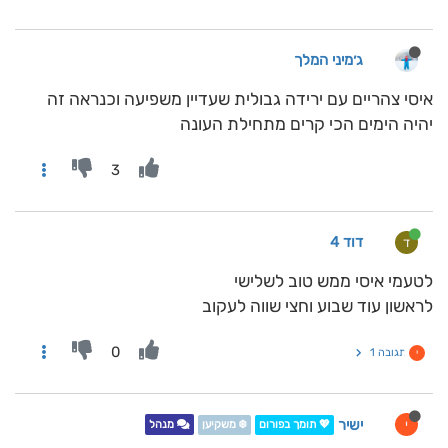
ג׳מיני המלך
איסי צהריים עם ירידה גבולית שעדיין משפיעה וכנראה זה
יהיה הימים הכי קרים מתחילת העונה
3
דוד 4
ד
לטעמי איסי ממש טוב לשלישי
לראשון עוד שבוע וחצי שווה לעקוב
0
תגובה 1
י
ישיר
י
💖 תומך בפורום
❄️ משקיען
מנהל