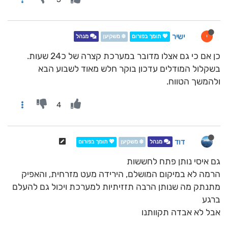
ישיר
י
💖 תומך בפורום
❄️ משקיען
מנהל
כן אם כי גם אצלו מדובר במערכת קצרה של כ24 שעות.
בשקלול המודלים עדכון בוקר חלש מאוד לשבוע הבא
ולהמשך הטווח.
4
דוד
מנהל
❄️ משקיען
💖 תומך בפורום
גם איסי נותן פתח לחששות
הרמה לא במיקום המושלם, הירידה מעט מזרחית, והאפיק
מתנתק מה שנותן הרבה תזזיתיות למערכת ויכול גם להעלם
ברגע
אבל לא אבדה תקוותנו