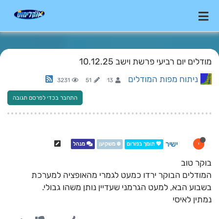
מודלים יום רביעי פרשת וישב 10.12.25
ניתוח מפות המודלים
3231
51
13
התחבר בכדי לפרסם תגובה
ישיר
י
💖 תומך בפורום
❄️ משקיען
מנהל
בוקר טוב
המודלים הבוקר ירדו כמעט לגמרי מהאופציה למערכת
בשבוע הבא, למעט הגרמני שעדיין נותן משהו גבולי.
נמתין לאיסי