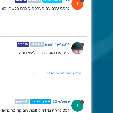
ישיר
י
גרמני ערב עם מערכת קצרה כלשהי בעיק
anonimy12314
❄️ משקיען
מנהל
גפס עם מערכת בשלישי הבא
המדריך המלא לקריאת מודלים
ירושלמי 22
👑 מלך ההימורים
❄️ משקיען
י
גפס נראה נהדר לעומת הבוקר בא נראה מ