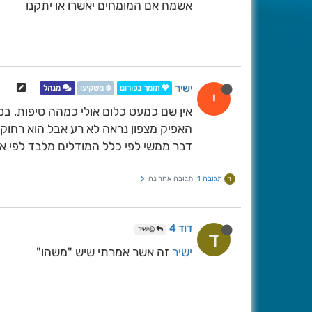
אשמח אם המומחים יאשרו או יתקנו
ישיר
💖 תומך בפורום
❄️ משקיען
מנהל
י
אין שם כמעט כלום אולי כמהה טיפות, ב
האפיק מצפון נראה לא רע אבל הוא רחוק מ
דבר ממשי לפי כלל המודלים מלבד לפי אי
תגובה 1
תגובה אחרונה
ד
דוד 4
@ישיר
ד
ישיר
זה אשר אמרתי שיש "משהו"