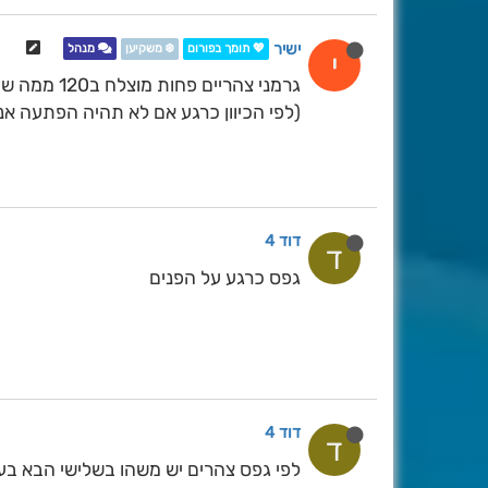
ישיר
💖 תומך בפורום
❄️ משקיען
מנהל
י
גרמני צהריים פחות מוצלח ב120 ממה שהוא הראה בבוקר (הוא היחיד מלבד איסי שנתן מערכת).
(לפי הכיוון כרגע אם לא תהיה הפתעה אנח
דוד 4
ד
גפס כרגע על הפנים
דוד 4
ד
לפי גפס צהרים יש משהו בשלישי הבא בע