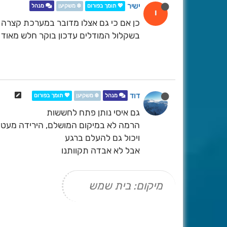
ישיר
💖 תומך בפורום
❄️ משקיען
מנהל
י
כן אם כי גם אצלו מדובר במערכת קצרה של כ24 
בשקלול המודלים עדכון בוקר חלש מאוד 
דוד
מנהל
❄️ משקיען
💖 תומך בפורום
גם איסי נותן פתח לחששות
הרמה לא במיקום המושלם, הירידה מעט 
ויכול גם להעלם ברגע
אבל לא אבדה תקוותנו
מיקום: בית שמש