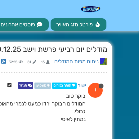
פורטל מזג האוויר
פוסטים אחרונים
מודלים יום רביעי פרשת וישב 10.12.25
ניתוח מפות המודלים
3225
51
13
ישיר
💖 תומך בפורום
❄️ משקיען
מנהל
י
בוקר טוב
המודלים הבוקר ירדו כמעט לגמרי מהאופ
גבולי.
נמתין לאיסי