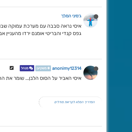
ג׳מיני המלך
איסי נראה סבבה עם מערכת עמוקה שבוע ה
גפס קנדי והבריטי אומנם ירדו מהעניין אב
anonimy12314
❄️ משקיען
מנהל
איסי האביר על הסוס הלבן... שומר את הת
המדריך המלא לקריאת מודלים