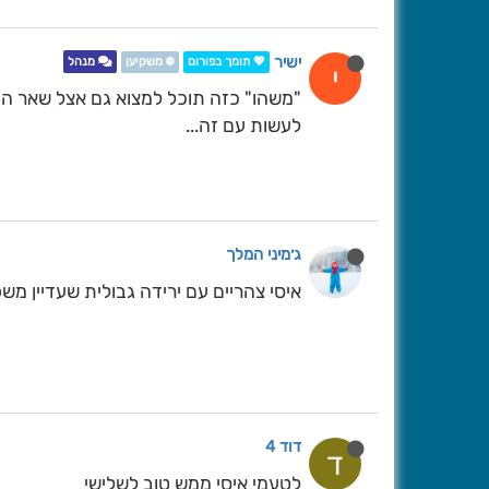
ישיר
💖 תומך בפורום
❄️ משקיען
מנהל
י
"משהו" כזה תוכל למצוא גם אצל שאר ה
לעשות עם זה...
ג׳מיני המלך
איסי צהריים עם ירידה גבולית שעדיין מש
דוד 4
ד
לטעמי איסי ממש טוב לשלישי