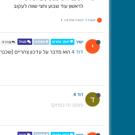
לראשון עוד שבוע וחצי שווה לעקוב
תגובה 1
תגובה אחרונה
י
ישיר
💖 תומך בפורום
❄️ משקיען
מנהל
@דוד 4
י
דוד 4
הוא מדבר על עדכון צהריים (שכנרא
דוד 4
ד
פוסט זה נמחק!
💖 תומך בפורום
❄️ משקיען
מנהל