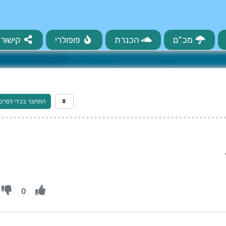
מכ"ם
הכנרת
פופולרי
קישורי
התחבר בכדי לפרס
0