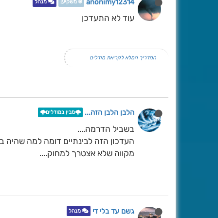
anonimy12314
❄️ משקיען
מנהל
עוד לא התעדכן
המדריך המלא לקריאת מודלים
הלבן הלבן הזה...
🌩️מבין במודלים🌩️
בשביל הדרמה....
העדכון הזה לבינתיים דומה למה שהיה בעד
מקווה שלא אצטרך למחוק....
גשם עד בלי די
מנהל