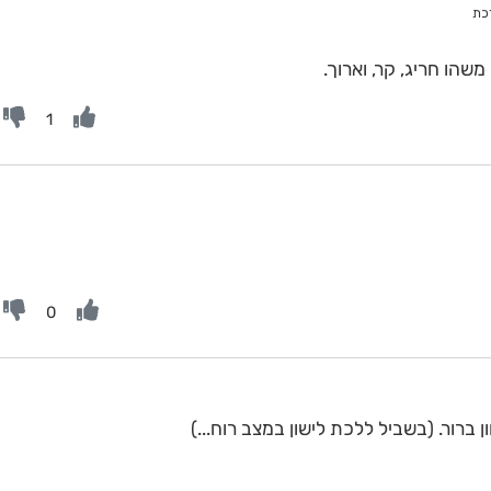
רכת
שהו חריג, קר, וארוך.
1
0
 ברור. (בשביל ללכת לישון במצב רוח...)