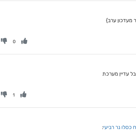
 מעדכון ערב}
0
ל עדיין מערכת
1
 כסלו נר רביעי
: