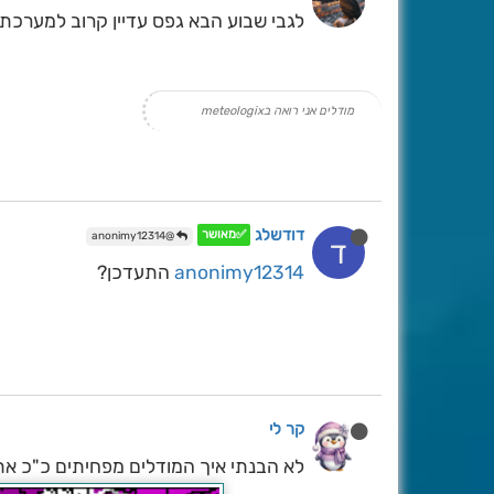
לגבי שבוע הבא גפס עדיין קרוב למערכת 
מודלים אני רואה בmeteologix
דודשלג
✅מאושר
@anonimy12314
ד
anonimy12314
התעדכן?
קר לי
לא הבנתי איך המודלים מפחיתים כ"כ את 