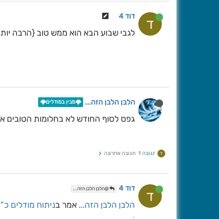
דוד 4
ד
לגבי שבוע הבא הוא ממש טוב {הרבה יותר
הלבן הלבן הזה...
🌩️מבין במודלים🌩️
גפס לסוף החודש לא בחלומות הטובים אב
תגובה 1
תגובה אחרונה
ד
דוד 4
@הלבן הלבן הזה...
ד
הלבן הלבן הזה...
אמר ב
ניתוח מודלים כ"ח