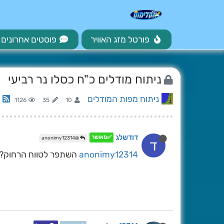
פורטל מזג האוויר
פוסטים אחרונים
ניתוח מודלים כ"ח כסלו נר רביעי
ניתוח מפות המודלים
1126
35
10
דודשלג
✅מאושר
@anonimy12314
ד
anonimy12314
השתפר לטווח הרחוק?