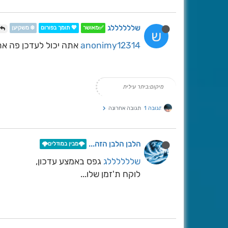
שללללללג
✅מאושר
💖 תומך בפורום
❄️ משקיען
ש
anonimy12314
אתה יכול לעדכן פה את
מיקום:ביתר עילית
תגובה 1
תגובה אחרונה
הלבן הלבן הזה...
🌩️מבין במודלים🌩️
שללללללג
גפס באמצע עדכון,
לוקח ת'זמן שלו...