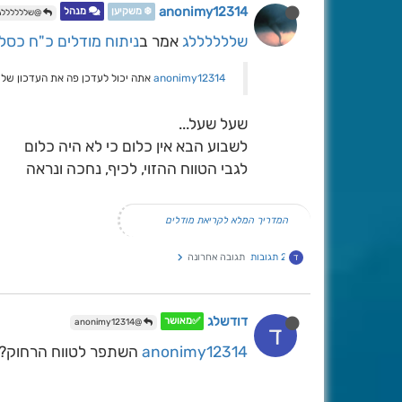
anonimy12314
❄️ משקיען
מנהל
@שללללללג
שללללללג
אמר ב
ניתוח מודלים כ"ח כסלו 
anonimy12314
אתה יכול לעדכן פה את העדכון של 
שעל שעל...
לשבוע הבא אין כלום כי לא היה כלום
לגבי הטווח ההזוי, לכיף, נחכה ונראה
המדריך המלא לקריאת מודלים
2 תגובות
תגובה אחרונה
ד
דודשלג
✅מאושר
@anonimy12314
ד
anonimy12314
השתפר לטווח הרחוק?