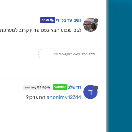
גשם עד בלי די
מנהל
לגבי שבוע הבא גפס עדיין קרוב למערכת 
מודלים אני רואה בmeteologix
דודשלג
✅מאושר
@anonimy12314
ד
anonimy12314
התעדכן?