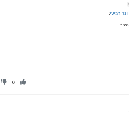
נר רביעי
:
גפס ?
0