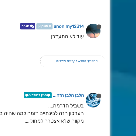
anonimy12314
❄️ משקיען
מנהל
עוד לא התעדכן
המדריך המלא לקריאת מודלים
הלבן הלבן הזה...
🌩️מבין במודלים🌩️
בשביל הדרמה....
העדכון הזה לבינתיים דומה למה שהיה בעד
מקווה שלא אצטרך למחוק....