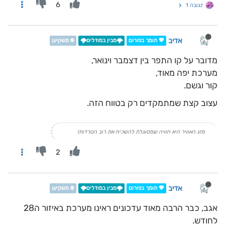
6
תגובה 1
אדיב
💖 תומך בפורום
🌩️מבין במודלים🌩️
❄️ משקיען
מדובר על קו התפר בין דצמבר וינואר,
מערכת יפה מאוד,
קור וגשם.
עצוב קצת שמתמקדים רק בטווח הזה.
מזג האוויר היא חוויה שמסוגלת להשכיח את רוב הטרדות!
2
אדיב
💖 תומך בפורום
🌩️מבין במודלים🌩️
❄️ משקיען
אגב, כבר הרבה מאוד עדכונים ראינו מערכת באיזור ה28
לחודש.