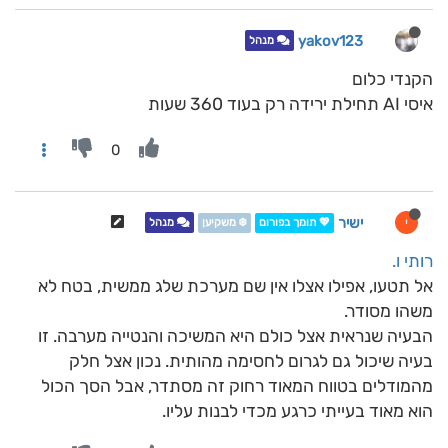
yakov123
מנהל
הקנדי כלום
איסי AI תחילת ירידה רק בעוד 360 שעות
0
ישיר
י
💖 תומך בפורום
❄️ משקיען
מנהל
רותי ו.
אל תטעו, אפילו אצלו אין שם מערכת שלג ממשית, בטח לא
משהו מסודר.
הבעיה שנראית אצל כולם היא המשיכה והנטייה מערבה. זו
בעיה שיכול גם לגרום לחסימה מהותית. נכון אצל חלק
מהמודלים בטווח המאוד רחוק זה מסתדר, אבל הסך הכול
הוא מאוד בעייתי כרגע מכדי לבנות עליו.