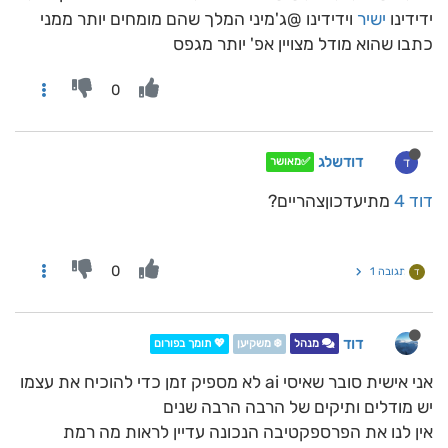
ידידינו
ישיר
וידידינו @ג'מיני המלך שהם מומחים יותר ממני
כתבו שהוא מודל מצויין אפ' יותר מגפס
0
דודשלג
ד
✅מאושר
דוד 4
מתיעדכוןצהריים?
0
תגובה 1
ד
דוד
מנהל
❄️ משקיען
💖 תומך בפורום
אני אישית סובר שאיסי ai לא מספיק זמן כדי להוכיח את עצמו
יש מודלים ותיקים של הרבה הרבה שנים
אין לנו את הפרספקטיבה הנכונה עדיין לראות מה רמת