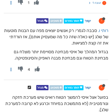
1
תגובה 1
י
ישיר
י
💖 תומך בפורום
❄️ משקיען
מנהל
רותי ו.
סבבה לגמרי. רק אנשים יוצאים מפה עם הבנות מוטעות
של שלג (יש כאלה שזה כל מה שמעסיק אותם), אז הורדתי
את זה קצת למציאות.
בגדול המהלך של איסי מבחינה מסויימת יותר מוצלח גם
מבחינת הטווח וגם מבחינת מבנה האפיק והסינופטיקה.
4
ישיר
י
💖 תומך בפורום
❄️ משקיען
מנהל
בפועל אצל איסי להמשך הטווח רואים שיש מערכת חזקה
ונורמטיבית (לא מתמשכת במיוחד וכרגע לא קרובה למערכת
שלג).