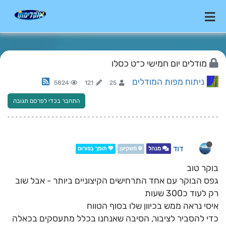
מודלים יום חמישי כ״ט כסלו
ניתוח מפות המודלים
5824
121
25
התחבר בכדי לפרסם תגובה
דוד
מנהל
❄️ משקיען
💖 תומך בפורום
בוקר טוב
גפס הבוקר עם אחד התרחישים הקיצוניים ביותר - אבל שוב
רק לעוד כ300 שעות
איסי נראה ממש בכיוון שלו בסוף הטווח
כדי להסביר לציבור, הסיבה שאנחנו בכלל מתעסקים בכאלה