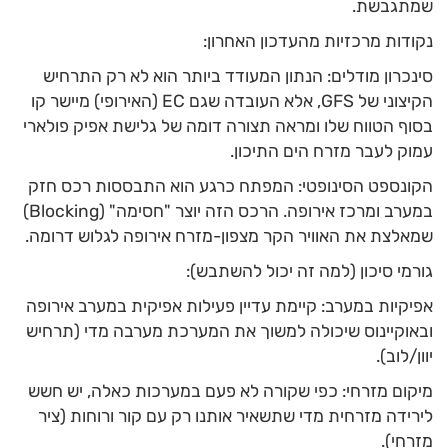
שמתגבשת.
נקודות מרכזיות מהעדכון האחרון:
סינכרון מודלים: הנתון המעודד ביותר הוא לא רק התרחיש
הקיצוני של GFS, אלא העובדה שגם EC (האירופי) מיישר קו
בסוף הטווח שלו ומראה תצורה דומה של גלישת אפיק פולארי
עמוק לעבר מזרח הים התיכון.
הקונספט הסינופטי: המפתח כרגע הוא התבססות רכס חזק
במערב ומרכז אירופה. הרכס הזה יוצר "חסימה" (Blocking)
שמאלצת את האוויר הקר מצפון-מזרח אירופה לגלוש דרומה.
גורמי סיכון (למה זה יכול להשתבש):
אפיקיות במערב: קיימת עדיין פעילות אפיקית במערב אירופה
ובאוקיינוס שיכולה למשוך את המערכת מערבה מדי (תרחיש
יוון/לוב).
מיקום מזרחי: כפי שקורה לא פעם במערכות כאלה, יש חשש
לירידה מזרחית מדי שתשאיר אותנו רק עם קור ורוחות (ציר
מזרחי).