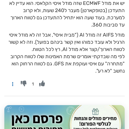
יש את מודל ECMWF שזה מודל איסי הקלאסי. הוא עדיין לא
התעדכן (בטופקארטן) מעבר ל240 שעות, ולא קרוב
למערכת. בעוד שעה הוא יתחיל להתעדכן גם לטווח הארוך
עד סביבות 360.
מודל AIFS זה מודל AI ("מבית איסי", אבל זה לא מודל איסי
הרגיל ולא עובד כמוהו ואין קשר בינהם בפועל). וזה לא קשור
לטווח הארוך/קצר אלא מודל AI, רץ לכל הטווח.
לפי מה שבדקתי אומרים שרמת האמינות שלו לטווח הקרוב
"מתחרה" עם איסי ועוקפת את GFS. גם לטווח הרחוק הוא
נחשב "לא רע".
1