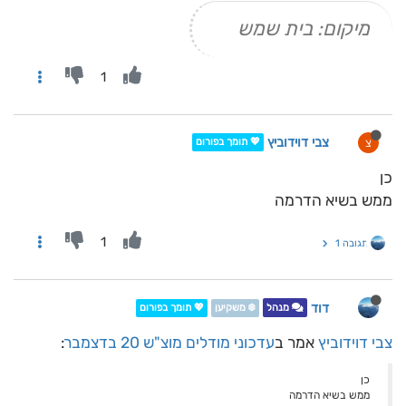
מיקום: בית שמש
1
צבי דוידוביץ
צ
💖 תומך בפורום
כן
ממש בשיא הדרמה
1
תגובה 1
דוד
מנהל
❄️ משקיען
💖 תומך בפורום
צבי דוידוביץ
אמר ב
עדכוני מודלים מוצ"ש 20 בדצמבר
:
כן
ממש בשיא הדרמה