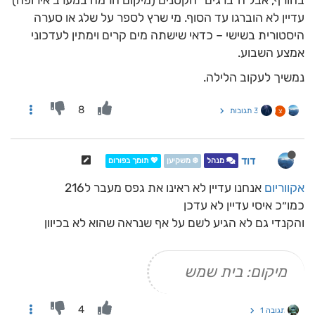
בחורף, אבל ה"ברגים" הקטנים (מיקום הרמה במערב אירופה)
עדיין לא הוברגו עד הסוף. מי שרץ לספר על שלג או סערה
היסטורית בשישי – כדאי שישתה מים קרים וימתין לעדכוני
אמצע השבוע.
נמשיך לעקוב הלילה.
8
3 תגובות
צ
דוד
מנהל
❄️ משקיען
💖 תומך בפורום
אקווריום
אנחנו עדיין לא ראינו את גפס מעבר ל216
כמו״כ איסי עדיין לא עדכן
והקנדי גם לא הגיע לשם על אף שנראה שהוא לא בכיוון
מיקום: בית שמש
4
תגובה 1