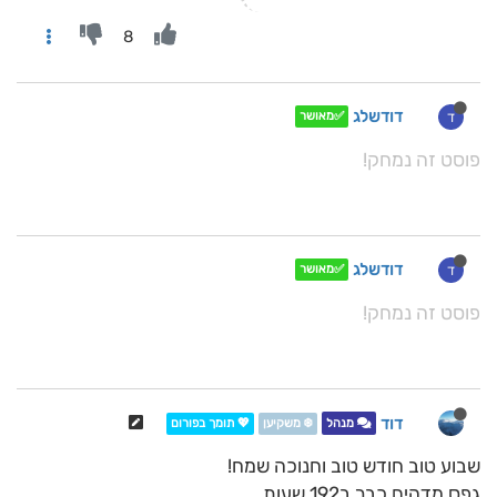
8
דודשלג
ד
✅מאושר
פוסט זה נמחק!
דודשלג
ד
✅מאושר
פוסט זה נמחק!
דוד
מנהל
❄️ משקיען
💖 תומך בפורום
שבוע טוב חודש טוב וחנוכה שמח!
גפס מדהים כבר ב192 שעות