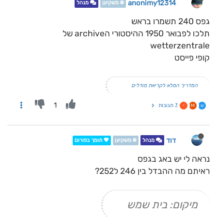
anonimy12314
❄️ משקיען
מנהל
גפס 240 תשמרו בראש
תלכו לפבואר 1950 ההיסטורי הarchive של
wetterzentrale
קופי פייסט
המדריך המלא לקריאת מודלים
1
3 תגובות
ש
M
י
דוד
מנהל
❄️ משקיען
💖 תומך בפורום
נראה לי יש באג בגפס
ראיתם מה ההבדל בין 246 ל252?
מיקום: בית שמש