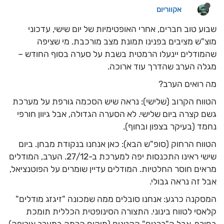
אקווריום
שבוע טוב חברים, אחרי האופטימיות של יום שישי, עדכוני
מוצ"ש מציבים בפנינו תמונת מצב מורכבת. מי שציפה
שהמודלים יינעלו הרמטית בשבת על סערה בסוף החודש –
מגלה הערב שהדרך עוד ארוכה.
מה רואים הערב?
הטווח הקרוב (שלישי): נראה שיש הסכמה גורפת על מערכת
גשם קצרה ביום שלישי. לא הסערה הגדולה, אבל גיוון חורפי
נחמד (בעיקר בצפון ובחוף).
הטווח הרחוק (סופ"ש הבא): כאן אנחנו בנקודת מבחן. ביום
שישי ראינו התכנסות יפה למערכת ב-27/12. הערב, המודלים
מראים חוסר החלטיות. המודלים עדיין שומרים על הפוטנציאל,
אבל זה נראה גבולי.
המסקנה כרגע: אנחנו סובלים ממה שמכונה "זיגזג מודלים"
קלאסי לטווח בינוני. התצורה הסינופטית הכללית תומכת