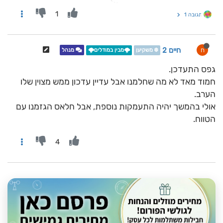
1
תגובה 1
חיים 2
ח
❄️ משקיען
🌩️מבין במודלים🌩️
מנהל
גפס התעדכן.
חמוד מאד לא מה שחלמנו אבל עדיין עדכון ממש מצוין שלו
הערב.
אולי בהמשך יהיה התעמקות נוספת, אבל חלאס הגזמנו עם
הטווח.
4