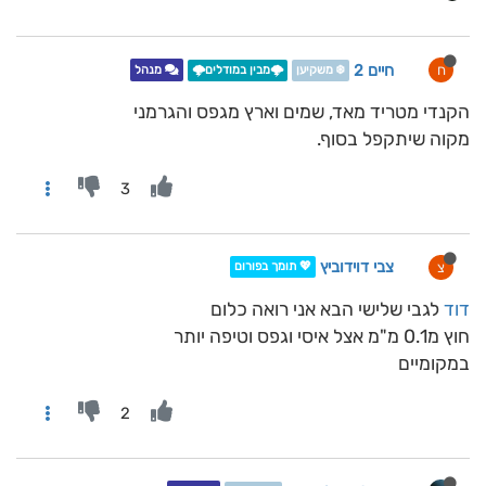
חיים 2
ח
❄️ משקיען
🌩️מבין במודלים🌩️
מנהל
הקנדי מטריד מאד, שמים וארץ מגפס והגרמני
מקוה שיתקפל בסוף.
3
צבי דוידוביץ
צ
💖 תומך בפורום
דוד
לגבי שלישי הבא אני רואה כלום
חוץ מ0.1 מ"מ אצל איסי וגפס וטיפה יותר
במקומיים
2