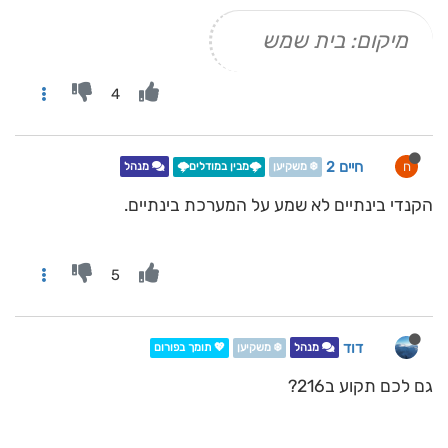
מיקום: בית שמש
4
חיים 2
ח
❄️ משקיען
🌩️מבין במודלים🌩️
מנהל
הקנדי בינתיים לא שמע על המערכת בינתיים.
5
דוד
מנהל
❄️ משקיען
💖 תומך בפורום
גם לכם תקוע ב216?