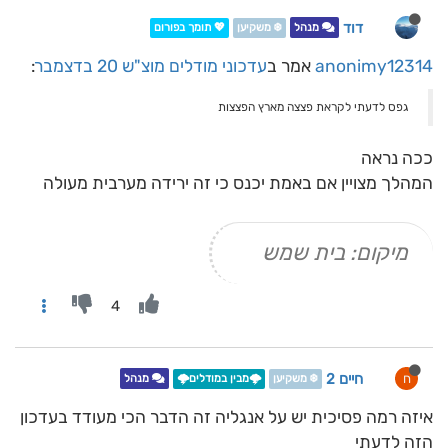
דוד
מנהל
❄️ משקיען
💖 תומך בפורום
anonimy12314
אמר ב
עדכוני מודלים מוצ"ש 20 בדצמבר
:
גפס לדעתי לקראת פצצה מארץ הפצצות
ככה נראה
המהלך מצויין אם באמת יכנס כי זה ירידה מערבית מעולה
מיקום: בית שמש
4
חיים 2
ח
❄️ משקיען
🌩️מבין במודלים🌩️
מנהל
איזה רמה פסיכית יש על אנגליה זה הדבר הכי מעודד בעדכון
הזה לדעתי