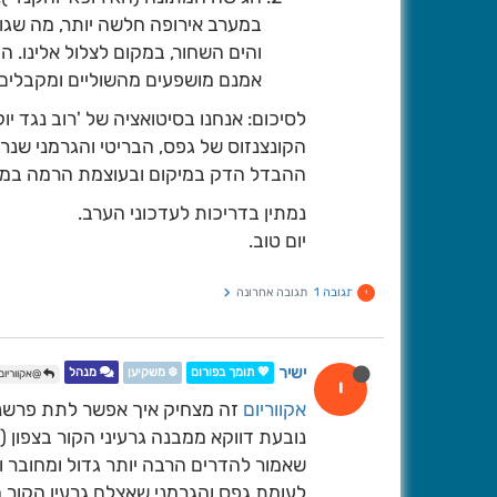
במערב אירופה חלשה יותר, מה שגור
והים השחור, במקום לצלול אלינו. 
אמנם מושפעים מהשוליים ומקבלים
לסיכום: אנחנו בסיטואציה של 'רוב נגד יוק
הקונצנזוס של גפס, הבריטי והגרמני שנר
ההבדל הדק במיקום ובעוצמת הרמה במער
נמתין בדריכות לעדכוני הערב.
יום טוב.
תגובה 1
תגובה אחרונה
י
ישיר
💖 תומך בפורום
❄️ משקיען
מנהל
@אקווריום
י
אקווריום
זה מצחיק איך אפשר לתת פרשנוי
נובעת דווקא ממבנה גרעיני הקור בצפון (
שאמור להדרים הרבה יותר גדול ומחובר 
לעומת גפס והגרמני שאצלם גרעין הקור ה