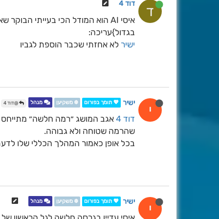
דוד 4
ד
איסי AI הוא המודל הכי בעייתי הבו
בגדול}עריכה:
ישיר
לא אחזתי שכבר הוספת לגביו
ישיר
💖 תומך בפורום
❄️ משקיען
מנהל
@דוד 4
י
דוד 4
אגב המושג ״רמה חלשה״ מתייחס ל
שהרמה שטוחה ולא גבוהה.
בכל אופן כאמור המהלך הכללי שלו לדעת
ישיר
💖 תומך בפורום
❄️ משקיען
מנהל
י
איסי עדיין בגרסה חלשה לגל הראשון של