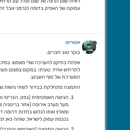
ראיתי שום הרצה של שום מודל עם תרחיש
עמוקה של האפיק בדומה לגרמני אבל זה 
אקווריום
בוקר טוב חברים,
אפתח בתיקון להערכה שלי מאמש: בסיכו
לתרחיש אחיד. טעיתי. במקום צמצום פערי
המערכת של סוף השבוע.
התמונה מתחלקת בבירור לשתי גישות שונו
הגישה האופטימית (גפס, הבריטי ו
מעל מערב אירופה (אזור בריטניה 
ומאלץ אותו לגלוש בחדות דרומה דרך
נכנסת עמוק לישראל, שוהה כאן זמן
הגישה המתונה (האירופאי והקנדי):