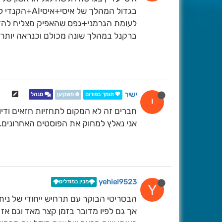
בגדול המהלך של איסי+איסיAI+הקנדי לגל הראשון די זהה.
לעומת הגרמני+גפס שהאפיק מצליח להדרי
ברקנל במהלך שונה מכולם וכנראה יותר ע
ישיר
💖 תומך בפורום
❄️ משקיען
מנהל
י
חברים זה לא המקום לתחזיות חזאים ודיונ
אני נאלץ למחוק את הפוסטים האחרונים.
yehiel9523
🌩️מבין במודלים🌩️
Y
הבסריטי הבוקר עם תרחיש ייחודי של ני
אך גם לפיו מדובר בזמן קצר מאד וגם אז