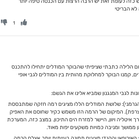
 כזה לעומת זאת יש הרבה הרצות עם הכנסה טיפה יותר
לא הבריטי
1
ם הלילה כתבתי שציפיתי שהבוקר המודלים יתחילו להתכנס
ם, קמנו הבוקר למחלוקת מהותית בין המודלים לגבי אופי
ת לגבי המנגנון שמביא אלינו את הגשם:
הגרמני): שלושת המודלים הללו מציגים רמה חזקה שמתבססת
וצרפת). המיקום של הרמה הזו משמש כקיר שחוסם את האפיק
 איטליה ויוון, היישר למזרח הים התיכון. במצב כזה, המערכת
 ממושך ומניבה כמויות משקעים יפות מאוד.
 האירופאי והקנדי מציגים תמונה בעייתית יותר. אצלם הרמה