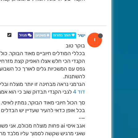
ישיר
💖 תומך בפורום
❄️ משקיען
מנהל
י
בוקר טוב
בכללי המודלים חיוביים מאוד הבוקר. כו
הקנדי הכי חלש אצלו האפיק קצת מזרחי וצ
גפס עם המשכיות גלים לאורך כל השבוע 
להשתנות.
הגרמני נראה מבחינה זו יותר מוצלח ובלי
דוד 4
לגבי הקנדי תבדוק שוב כי הוא אמ
סך הכול חיובי מאוד הבוקר, נמתין לאיסי.
בכל אופן כדאי להעיר שעדיין יש הבדלים ד
—-
אגב איסי ai פחות מוצלח מכולם, 
שאני מרגיש שקשה לסמוך עליו מלבד מהלך כללי.