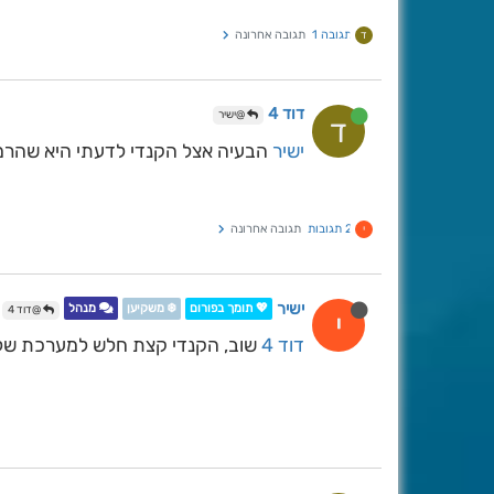
תגובה 1
תגובה אחרונה
ד
דוד 4
@ישיר
ד
ישיר
הבעיה אצל הקנדי לדעתי היא שהרמ
2 תגובות
תגובה אחרונה
י
ישיר
💖 תומך בפורום
❄️ משקיען
מנהל
@דוד 4
י
דוד 4
שוב, הקנדי קצת חלש למערכת של