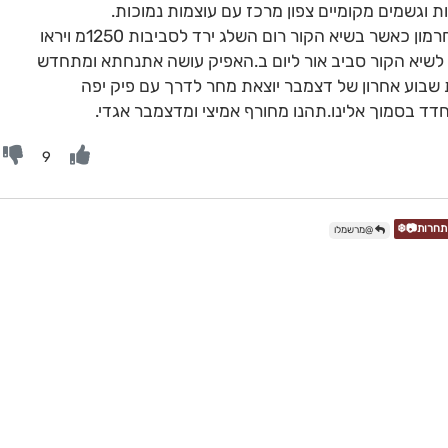
וגשמים מקומיים צפון מרכז עם עוצמות נמוכות.
שבת ראשון התחזקות התקררות ושלג בחרמון כאשר בשיא הקור רום השלג ירד לסביבות 1250מ ויראו
 הגולן גם ב1200מ.הערכה לשיא הקור סביב אור ליום ב.האפיק עושה אתנחתא ומתחדש
ת שבוע אחרון של דצמבר יוצאת מחר לדרך עם פיק יפה
ד בסמוך אלינו.תהנו מחורף אמיצי ומדצמבר אגדי.
9
@מרשמלו