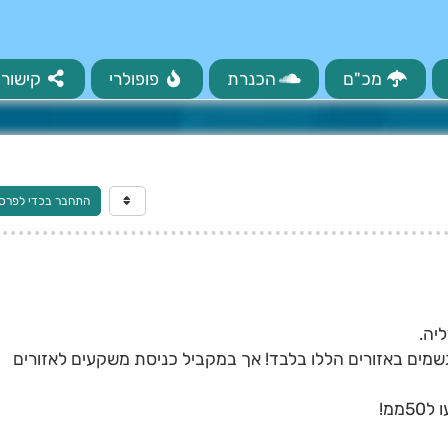
מכ"ם
הכנרת
פופולרי
קישורי
התחבר בכדי לפרס
יה.
קות הגשמים באזורים הללו בלבד! אך במקביל כניסת משקעים לאזורים
ממ!