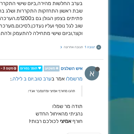
בערב החלשות מהירה,ביום שישי התקררות 
פתיתים בצפון
שוב לגל נוסף ועליו נעדכן.לסיכום.מערכ
וקצר,וביום שישי מתחילה להתעמק ולהתחד
תגובה 1
תגובה אחרונה
א
איש השלגים
❄️ משקיען
💖 תומך בפורום
🥉מקום 3 - תחרות📷❄️
א
מרשמלו
אמר ב
ערב טוב.יום ב לילה.
:
תהנו מחורף אמיצי ומדצמבר אגדי.
תודה מר שמלו
נהניתי מהאיחול החדש
חורף
אמיצי
לכולכם רבותי!