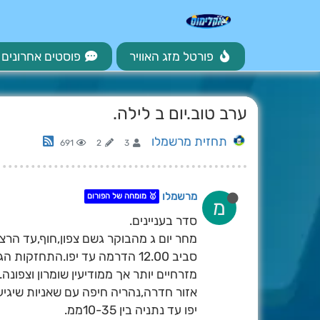
פורטל מזג האוויר
פוסטים אחרונים
ערב טוב.יום ב לילה.
תחזית מרשמלו
691
2
3
מרשמלו
🥇 מומחה של הפורום
מ
סדר בעניינים.
מחר יום ג מהבוקר גשם צפון,חוף,עד הרצל
סביב 12.00 הדרמה עד יפו.התחז
מזרחיים יותר אך ממודיעין שומרון וצפונה.
אזור חדרה,נהריה חיפה עם שאניות שיגיעו ל50
יפו עד נתניה בין 10-35ממ.