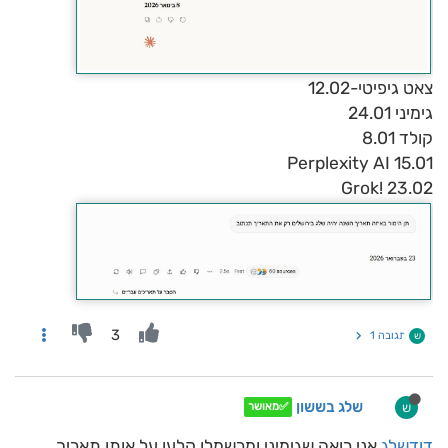
צאט גיפיטי-12.02
גימיני 24.01
קולד 8.01
Perplexity AI 15.01
Grok! 23.02
3
תגובה 1
ש
שלג בששון
ש
✅מאושר
דודשלג
אני רואה שגימיני ומרשמלו קלעו על אותו תאריך.