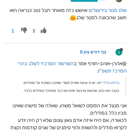
שלג מטר בירושלים
אוישש כזה מאוחר חבל טוב כנראה הוא
חשב שהכוונה למטר שלג
3
צבי דורש ציון 0
צ
@אהרן-אוהב-חורף אמר ב
השרשור המרכזי לשלג בהרי
המרכז תשפ"ו
:
גלילאו גליליי
לא. יש לו שיטה אחרת לגמרי שאינה נסמכת על המודלים.
בעבר הוא כתב שלטווח ארבעה ימים הוא כבר מסתכל במודלים בלבד.
אני מנצל את הפוסט לשאול משהו, שאלה של מישהו שאינו
מבין כלל במודלים.
לכאורה, אם היה איזה אדם גאון עצום שלא רק היה יודע
לקרוא מודלים ולהשוות ולפי סימנים של שנים קודמות וקצת