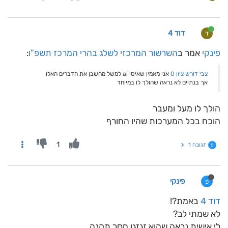
דוד 4
ד
פינקי
אמר ב
השרשור המרכזי לשלג בהרי המרכז תשפ"ו
:
צבי דורש ציון 0
אני מאמין שאיסי ai למשל מחשבן את הדברים האלו
אך בנתיים לא נראה שהולך לו במיוחד
הולך לו מעל ומעבר
הוכח בכל המערכות שהיו החורף
1
תגובה 1
פ
פינקי
פ
דוד 4
באמת?!
לא שמתי לב?
לי אישית נראה שהוא זגזגן חסר תקנה