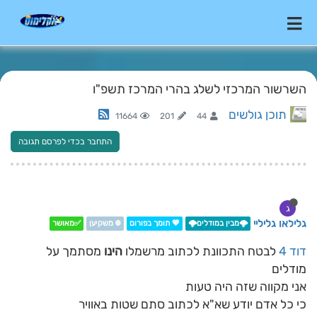
השרשור המרכזי לשלג בהרי המרכז תשפ"ו
תוכן גולשים
11664
201
44
התחבר בכדי לפרסם תגובה
ג
גלילאו גליליי
🌩️מבין במודלים🌩️
💖 תומך בפורום
❄️ משקיען
✅מאושר
דוד 4
לבטח התכוונת לכתוב מרשמלו
הינו
מסתמך על
מודלים
אני מקווה שזה היה טעות
כי כל אדם יודע שא"א לכתוב סתם שטות באוויר