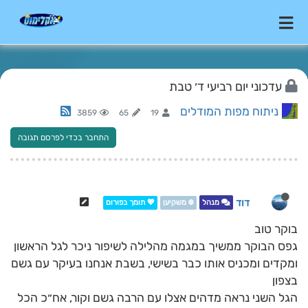
עדכוני יום רביעי ד׳ טבת
ניתוח מפות המודלים
3859
65
19
התחבר בכדי לפרסם תגובה
דוד
מנהל
❄️ משקיען
💖 תומך בפורום
בוקר טוב
גפס הבוקר ממשיך במגמה מהלילה לשיפור ניכר לגל הראשון
ומקדים ומכניס אותו כבר בשישי, בשבת אנחנו בעיקר עם גשם
בצפון
הגל השני נראה מדהים אצלו עם הרבה גשם וקור, אח״כ הכל