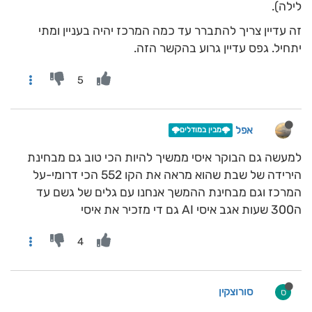
לילה).
זה עדיין צריך להתברר עד כמה המרכז יהיה בעניין ומתי
יתחיל. גפס עדיין גרוע בהקשר הזה.
5
אפל
🌩️מבין במודלים🌩️
למעשה גם הבוקר איסי ממשיך להיות הכי טוב גם מבחינת
הירידה של שבת שהוא מראה את הקו 552 הכי דרומי-על
המרכז וגם מבחינת ההמשך אנחנו עם גלים של גשם עד
ה300 שעות אגב איסי AI גם די מזכיר את איסי
4
סורוצקין
ס