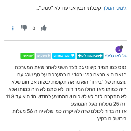
ג׳מיני המלך
קיבלתי תבין אני עוד לא "גימיני"...
0
ג
גלילאו גליליי
🌩️מבין במודלים🌩️
💖 תומך בפורום
❄️ משקיען
✅מאושר
גפס כמו תמיד קיצוני גם לצד השני לאחר שאת המערכת
הזאת הוא הראה לפני כ14 יום כמערכת על סף שלג עם
עוצמות של "ביירון" הוא מראה תקופות יבשות אם חום שלא
היה כמותו מאז החלו המדידות ולא סתם לא היה כמותו אלא
לא התקרבו לזה לא לשכוח שהממוצע לחודש ה1 היא עד 11.8
וזה 25 מעלות מעל הממוצע
אז זה ברור לכולם שזה לא יקרה כמו שלא יהיה 56 מעלות
בירושלים בקיץ