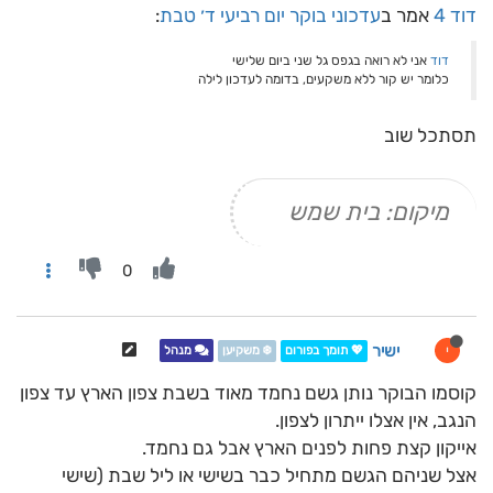
דוד 4
אמר ב
עדכוני בוקר יום רביעי ד׳ טבת
:
דוד
אני לא רואה בגפס גל שני ביום שלישי
כלומר יש קור ללא משקעים, בדומה לעדכון לילה
תסתכל שוב
מיקום: בית שמש
0
ישיר
י
💖 תומך בפורום
❄️ משקיען
מנהל
קוסמו הבוקר נותן גשם נחמד מאוד בשבת צפון הארץ עד צפון
הנגב, אין אצלו ייתרון לצפון.
אייקון קצת פחות לפנים הארץ אבל גם נחמד.
אצל שניהם הגשם מתחיל כבר בשישי או ליל שבת (שישי