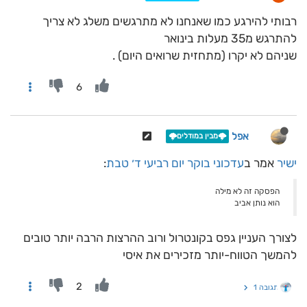
רבותי להירגע כמו שאנחנו לא מתרגשים משלג לא צריך
להתרגש מ35 מעלות בינואר
שניהם לא יקרו (מתחזית שרואים היום) .
6
אפל
🌩️מבין במודלים🌩️
ישיר
אמר ב
עדכוני בוקר יום רביעי ד׳ טבת
:
הפסקה זה לא מילה
הוא נותן אביב
לצורך העניין גפס בקונטרול ורוב ההרצות הרבה יותר טובים
להמשך הטווח-יותר מזכירים את איסי
2
תגובה 1