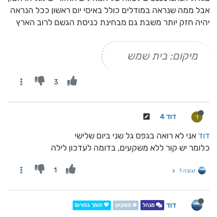
אבל ממה שנראה במודלים כולל באיסי יום ראשון ככל הנראה
יהיה חזק יותר משבת גם מבחינת כניסת הגשם לרוב הארץ
מיקום: בית שמש
3
דוד 4
ד
דוד
אני לא רואה בגפס גל שני ביום שלישי
כלומר יש קור ללא משקעים, בדומה לעדכון לילה
1
תגובה 1
דוד
מנהל
❄️ משקיען
💖 תומך בפורום