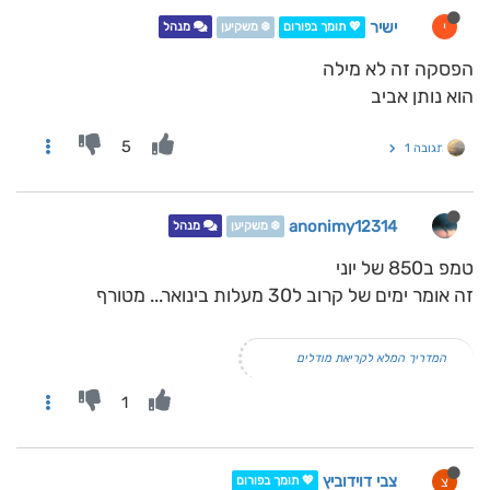
ישיר
י
💖 תומך בפורום
❄️ משקיען
מנהל
הפסקה זה לא מילה
הוא נותן אביב
5
תגובה 1
anonimy12314
❄️ משקיען
מנהל
טמפ ב850 של יוני
זה אומר ימים של קרוב ל30 מעלות בינואר... מטורף
המדריך המלא לקריאת מודלים
1
צבי דוידוביץ
צ
💖 תומך בפורום