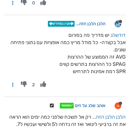
0
הלבן הלבן הזה...
🌩️מבין במודלים🌩️
דודשלג
יש מדריך פה בפורום
אבל בקצרה- כל מודל מריץ כמה אופציות עם נתוני פתיחה
שונים.
AVG זה הממוצע של ההרצות
SPAG כל ההרצות בתרשים קווים
SPR רמת אמינות לתרחיש
2
אוהב שלג על הים
א
✅מאושר
הלבן הלבן הזה...
רק אל תשכח שלפני כמה ימים הוא הראה
את זה ברביעי לינואר ואז זה נדחה ל5 ולשישי ועכשיו ל7.