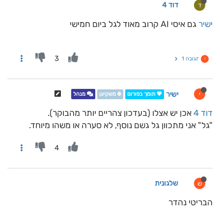
דוד 4
ד
ישיר
גם איסי AI קרוב מאוד לגל ביום חמישי
3
תגובה 1
י
ישיר
י
💖 תומך בפורום
❄️ משקיען
מנהל
דוד 4
אכן יש אצלו (בעדכון צהריים יותר מהבוקר).
"גל" אני מתכוון גל גשם נוסף, לא סערה או משהו מיוחד.
4
שלגונית
ש
הבריטי נהדר