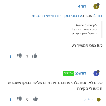
דוד 4
ד
דוד 4
אמר ב
עדכוני בוקר יום חמישי ה׳ טבת
:
לקראת גל שלישי?
גפס בשיפור מהבוקר!
נמתין להמשך העדכון
לא! גפס ממשיך רע!
1
דודשלג
ד
✅מאושר
שלום לא הסתכלתי פהובתחזית מיום שלישי בבוקראשמחש
תביאו לי סקירה
0
תגובה 1
ד