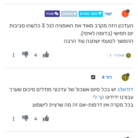
ישיר
י
💖 תומך בפורום
❄️ משקיען
מנהל
העדכון הזה מקרב מאוד את האופציה לגל 3 כלשהו סביבות
יום חמישי (בדומה לאיסי).
ההמשך לטעמי ישתנה עוד הרבה
4
תגובה 1
ד
דוד 4
ד
דודשלג
יש בכל סיום אשכול של עדכוני מודלים סיכום שערך
עבורנו ידידינו
קר לי
בכל מקרה אין דרמות-אם זה מה שרצית לישמוע
4