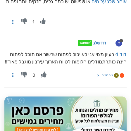
אוהב שלג על הים
או שפשוט יש כמה גלים, חזקים יותר ופחות
1
דודשלג
ד
✅מאושר
דוד 4
רעיון מצויןאני לא יכול לפתוח שרשור אם תוכל לפתוח
הינה כותרתמודלים חלומות לטווח הארוך עירבון מוגבל מאוד!!
0
2 תגובות
י
ד