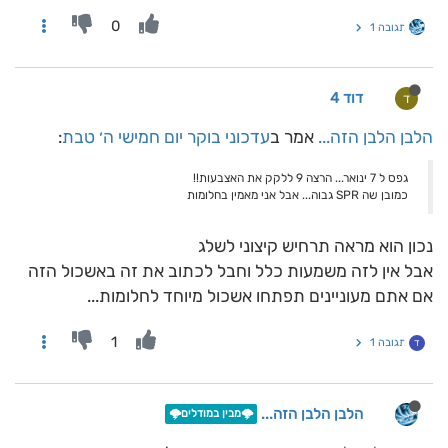
0
תגובה 1
דוד 4
ד
הלבן הלבן הזה...
אמר ב
עדכוני בוקר יום חמישי ה׳ טבת
:
גפס ל 7 ינואר... הרצה 9 ללקק את האצבעות!!
כמובן שה SPR גבוה... אבל אני מאמין בחלומות
נכון הוא מראה תרחיש קיצוני לשלג
אבל אין לזה משמעות כלל וחבל לכתוב את זה באשכול הזה
אם אתם מעוניינים תפתחו אשכול מיוחד לחלומות...
1
תגובה 1
ד
הלבן הלבן הזה...
🌩️מבין במודלים🌩️