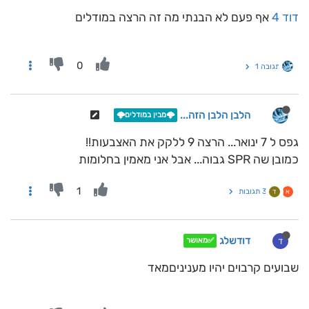
דוד 4
אף פעם לא הבנתי מה זה הרצה במודלים
0
תגובה 1
הלבן הלבן הזה...
🌩️מבין במודלים🌩️
גפס ל 7 ינואר... הרצה 9 ללקק את האצבעות!!
כמובן שה SPR גבוה... אבל אני מאמין בחלומות
1
3 תגובות
א
ד
דודשלג
ד
✅מאושר
שבועים קרבוים יהיו מעניניםמאד