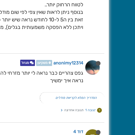
לטווח הרחוק יותר..
בנוסף ניתן לראות שאין צפי לפי שום מ
זאת בין ה5 ל-10 לחודש נרא
ויתכן ללא הפסקה משמעותית בגלים), מאי
anonimy12314
❄️ משקיען
מנהל
גפס צהריים כבר נראה לי יותר מזרחי ל
נראה איך ימשיך
המדריך המלא לקריאת מודלים
תגובה 1
תגובה אחרונה
ד
דוד 4