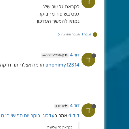
ד
לקראת גל שלישי?
גפס בשיפור מהבוקר!
נמתין להמשך העדכון
תגובה 1
תגובה אחרונה
ד
דוד 4
@anonimy12314
ד
anonimy12314
הרמה אצלו יותר חזקה!
דוד 4
@דוד 4
ד
דוד 4
אמר ב
עדכוני בוקר יום חמישי ה׳ ט
לקראת גל שלישי?