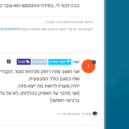
ככה זכור לי. במידה והתממש הוא צובר כ
מיקום: מעלות תרשיחא (גליל מערבי)
לקבוצת אלי בא שלי למוצרים שווים מאלי אקספרס כנסו
PKW7K23MRTK1
ישיר
💖 תומך בפורום
❄️ משקיען
מנהל
י
אני חושב שזה רחוק מלהיות סגור, הקנד
שלו כמובן כולל המבצעית.
יהיה מעניין לראות מה ייצא מזה.
(אני מדבר על האפיק בכללותו, לא על גל 
ברביעי-חמישי)
תגובה 1
תגובה אחרונה