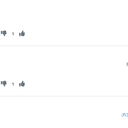
1
1
בת
: