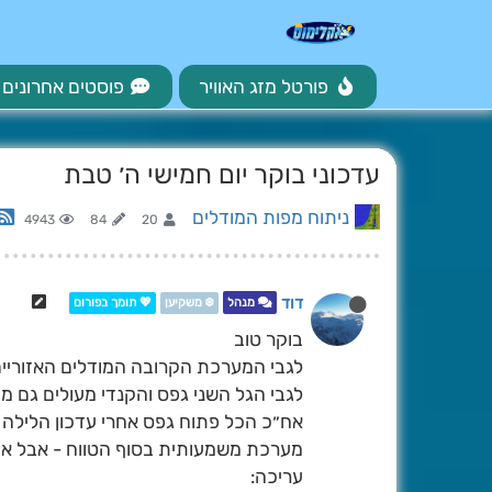
פורטל מזג האוויר
פוסטים אחרונים
עדכוני בוקר יום חמישי ה׳ טבת
ניתוח מפות המודלים
4943
84
20
דוד
מנהל
❄️ משקיען
💖 תומך בפורום
בוקר טוב
לגבי המערכת הקרובה המודלים האזוריים
לגבי הגל השני גפס והקנדי מעולים גם מ
אח״כ הכל פתוח גפס אחרי עדכון הלילה 
מערכת משמעותית בסוף הטווח - אבל אי
עריכה: