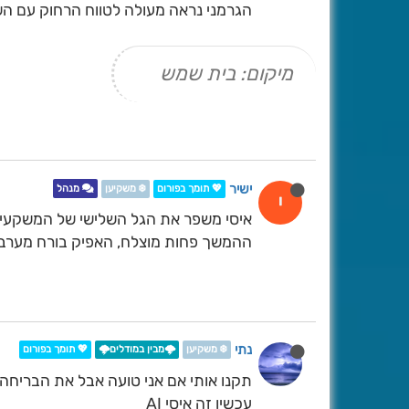
הגרמני נראה מעולה לטווח הרחוק עם הש
מיקום: בית שמש
ישיר
💖 תומך בפורום
❄️ משקיען
מנהל
י
איסי משפר את הגל השלישי של המשקעים ב
ההמשך פחות מוצלח, האפיק בורח מערב
נתי
❄️ משקיען
🌩️מבין במודלים🌩️
💖 תומך בפורום
תקנו אותי אם אני טועה אבל את הבריחה
עכשיו זה איסי AI