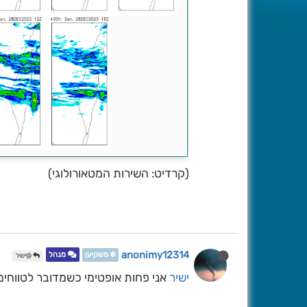
(קרדיט: השירות המטאורולוגי)
anonimy12314
❄️ משקיען
מנהל
@ישיר
ישיר
אני פחות אופטימי כשמדובר לטווחים 