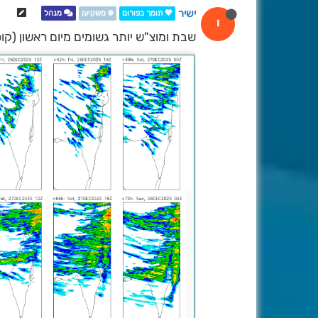
ישיר
💖 תומך בפורום
❄️ משקיען
מנהל
י
שבת ומוצ"ש יותר גשומים מיום ראשון (קו