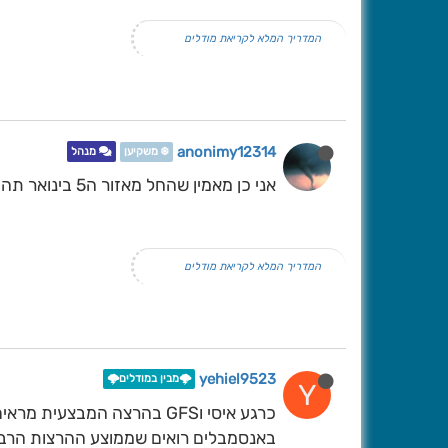
המדריך המלא לקריאת מודלים
anonimy12314
❄️ משקיען
מנהל
אני כן מאמין שהחל מאזור ה5 בינואר תהיה התמזרחות מחודשת וייתכן שנקבל עוד גלים
המדריך המלא לקריאת מודלים
yehiel9523
🌩️מבין במודלים🌩️
Y
כרגע איסי וGFS בהרצה המב
באנסמבלים רואים שממוצע ההרצות הרבה 