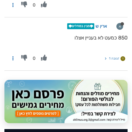
0
ארין ש
א
🌩️מבין במודלים🌩️
850 כמעט לא בעניין אצלו
0
תגובה 1
ד