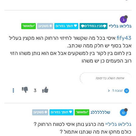
ג
גלילאו גליליי
🌩️מבין במודלים🌩️
💖 תומך בפורום
❄️ משקיען
✅מאושר
fify43
איסי בכל מה שקשור לחיזוי הרחוק הוא מקצין בעליל
אבל בסוף יש חלק ממה שכתב.
בין לחום בין לקור בין למשקעים אבל אם הוא נותן משהו הזוי
רוב הפעמים כן יש משהו
אחוות השלג בדימוס!
3
תגובה 1
ש
שללללללג
ש
✅מאושר
💖 תומך בפורום
❄️ משקיען
גלילאו גליליי
מה כרגע נותן איסי לטווח הרחוק ?
כולם מחקו את מה שנתנו אתמול ?