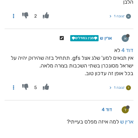
הלבן
2
תגובה 1
א
ארין ש
א
🌩️מבין במודלים🌩️
דוד 4
לא
אין תנאים למע' שלג אצל gfs. תתחיל בזה שהירוק יהיה על
ישראל מסונכרן בשתי השכבות בצורה מלאה.
בכל אופן זה עדכון טוב.
5
תגובה 1
ד
דוד 4
ד
ארין ש
למה איזה מפלס בעייתי?