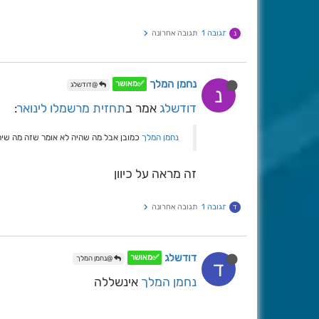
תגובה 1
תגובה אחרונה
נ
נחמן המלך
✅מאושר
@דודשלג
נ
דודשלג
אמר ב
תחזית מרשמלו לינואר
:
נחמן המלך
כמובן אבל מה שהיה לא אומר שזה מה שיה
זה מראה על כיוון
תגובה 1
תגובה אחרונה
ד
דודשלג
✅מאושר
@נחמן המלך
ד
נחמן המלך
אינשללה