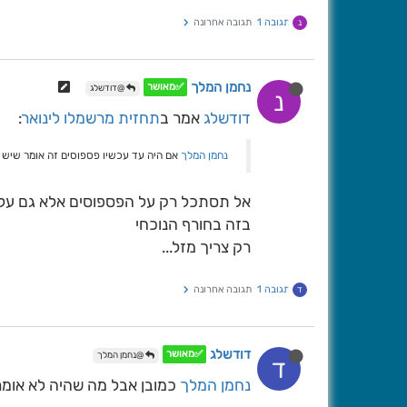
תגובה 1
תגובה אחרונה
נ
נחמן המלך
✅מאושר
@דודשלג
נ
דודשלג
אמר ב
תחזית מרשמלו לינואר
:
נחמן המלך
אם היה עד עכשיו פספוסים זה אומר שיש פ
אל תסתכל רק על הפספוסים אלא גם על 
בזה בחורף הנוכחי
רק צריך מזל...
תגובה 1
תגובה אחרונה
ד
דודשלג
✅מאושר
@נחמן המלך
ד
נחמן המלך
כמובן אבל מה שהיה לא אומר