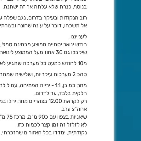
בנוסף, כנרת שלא עלתה אך זה ישתנה.
רוב הנקודות ובעיקר בדרום, נגב שפלה 
אל תשכחו, דובר על עונה שחונה ובצורתי
לענייננו.
חודש ינואר יסתיים ממוצע מבחינת טמפ', 
שיקבלו גם 30 אחוז מעל הממוצע לינואר.
מ10 לחודש כמעט כל מערכת שתגיע לאזורנו תהיה בעלת פוטנציאל הלבנה בהרים.
סהכ 2 מערכות עיקריות, ושלישית שמתחברת בין החודשים.
חלקית בלבד, עד לדרום.
רק לקראת 12.00 בצהריים מ
אחה"צ ערב.
שיאניות בצפון עם כ90 מ"מ, מרכז 75 מ"מ, נגב צפוני 25 וירושלים וההרים במרכז עם כ40 מ"מ.
לא לזלזל זה זמן קצר לכמות כזו.
נקודתית, ימדדו בכל האזורים שהזכרתי, עוד כ20 אחוז ממה ש