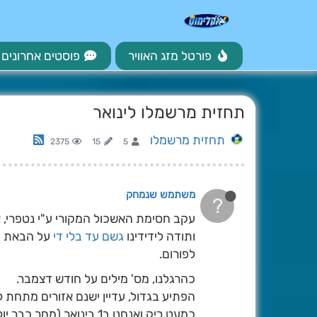
פורטל מזג האוויר
פוסטים אחרונים
תחזית מרשמלו לינואר
תחזית מרשמלו
2375
15
5
משתמש שנמחק
?
עקב חסימת האשכול המקורי ע"י נטפרי, א
ותודה לידידינו
גשם עד בלי די
על הבאת הת
לפורום.
כהרגלנו, מס' מילים על חודש דצמבר.
הפתיע בגדול, עדיין ישנם אזורים מתחת 
כמעט ריק ואנחנו ב1 בינואר (מחר כבר יולבן).