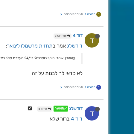
תגובה 1
תגובה אחרונה
ד
דוד 4
@דודשלג
ד
דודשלג
אמר ב
תחזית מרשמלו לינואר
:
@אהרן-אוהב-חורף רושמים? ב24/1 מערכת שלג בירושלים נחיה ונראה אם הוא צודק
לא כדאי לך לבנות על זה
תגובה 1
תגובה אחרונה
ד
דודשלג
✅מאושר
@דוד 4
ד
דוד 4
ברור שלא