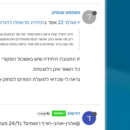
משתמש שנמחק
?
ירושלמי 22
אמר ב
תחזית מרשמלו לחודש י
חייב להגיד שזה נראה ניתוח מאוד יפה של הנתונים אב
רוב מה שהוא כתב אפשר לנתח מהמודלים חוץ מהמער
מה שכן ברור שהוא מבין מזג אוויר ברמה גבוהה ונקו
זו התגובה היחידה שיש באשכול המקורי 
כל השאר אינן רלוונטיות.
נראה לי שכדאי לתועלת הפורום למחוק את
דודשלג
✅מאושר
@אורח
ד
@אהרן-אוהב-חורף רושמים? ב24/1 מערכת שלג בירושלים נחיה ונראה אם הוא צודק