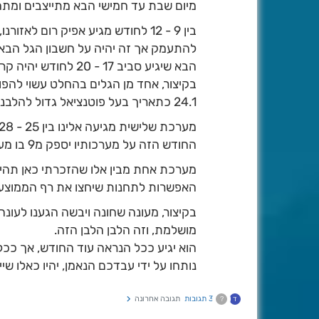
מיום שבת עד חמישי הבא מתייצבים ומת
בין 9 - 12 לחודש מגיע אפיק רום לא
להתעמק אך זה יהיה על חשבון הגל הבא, 
הבא שיגיע סביב 17 - 20 לחודש יהיה קר ועמוק יותר.
בקיצור, אחד מן הגלים בהחלט עשוי להפ
24.1 כתאריך בעל פוטנציאל גדול להלבנת ההרים, זו הערת אגב).
החודש הזה על מערכותיו יספק מ9 בו מערכות בעלות פוטנציאל, ואנחנו נעדכן.
מערכת אחת מבין אלו שהזכרתי כאן תהי
האפשרות לתחנות שיחצו את רף הממוצע ל
בקיצור, מעונה שחונה ויבשה הגענו לעונ
מושלמת, וזה הלבן הלבן הזה.
הוא יגיע ככל הנראה עוד החודש, אך ככלל
נותחו על ידי עבדכם הנאמן, יהיו כאלו שיי
3 תגובות
תגובה אחרונה
ד
?