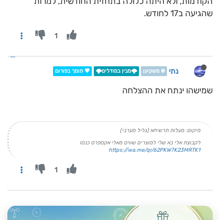
הקודמות, ולא היתה כלולה בתחזית החודשית, למרות
שהגיעה ב17 לחודש.
1
נתי
❄️ משקיען
🌩️מבין במודלים🌩️
💖 תומך בפורום
שמישהו ינתח את ההצלחה
מיקום: מעלות תרשיחא (גליל מערבי)
לקבוצת אלי בא שלי למוצרים שווים מאלי אקספרס כנסו
https://wa.me/qr/62PKW7K23MRTK1
1