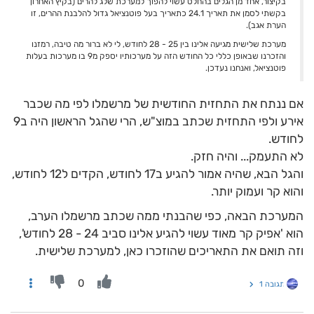
בקיצור, אחד מן הגלים בהחלט עשוי להפוך למערכת שלג להרים (בקיץ האחרון
בקשתי לסמן את תאריך 24.1 כתאריך בעל פוטנציאל גדול להלבנת ההרים, זו
הערת אגב).
מערכת שלישית מגיעה אלינו בין 25 - 28 לחודש, לי לא ברור מה טיבה, רמזנו
והזכרנו שבאופן כללי כל החודש הזה על מערכותיו יספק מ9 בו מערכות בעלות
פוטנציאל, ואנחנו נעדכן.
אם ננתח את התחזית החודשית של מרשמלו לפי מה שכבר
אירע ולפי התחזית שכתב במוצ"ש, הרי שהגל הראשון היה ב9
לחודש.
לא התעמק... והיה חזק.
והגל הבא, שהיה אמור להגיע ב17 לחודש, הקדים ל12 לחודש,
והוא קר ועמוק יותר.
המערכת הבאה, כפי שהבנתי ממה שכתב מרשמלו הערב,
הוא 'אפיק קר מאוד עשוי להגיע אלינו סביב 24 - 28 לחודש',
וזה תואם את התאריכים שהוזכרו כאן, למערכת שלישית.
0
תגובה 1