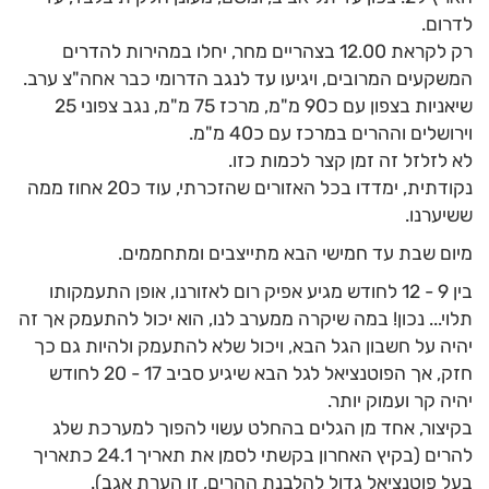
לדרום.
רק לקראת 12.00 בצהריים מחר, יחלו במהירות להדרים
המשקעים המרובים, ויגיעו עד לנגב הדרומי כבר אחה"צ ערב.
שיאניות בצפון עם כ90 מ"מ, מרכז 75 מ"מ, נגב צפוני 25
וירושלים וההרים במרכז עם כ40 מ"מ.
לא לזלזל זה זמן קצר לכמות כזו.
נקודתית, ימדדו בכל האזורים שהזכרתי, עוד כ20 אחוז ממה
ששיערנו.
מיום שבת עד חמישי הבא מתייצבים ומתחממים.
בין 9 - 12 לחודש מגיע אפיק רום לאזורנו, אופן התעמקותו
תלוי... נכון! במה שיקרה ממערב לנו, הוא יכול להתעמק אך זה
יהיה על חשבון הגל הבא, ויכול שלא להתעמק ולהיות גם כך
חזק, אך הפוטנציאל לגל הבא שיגיע סביב 17 - 20 לחודש
יהיה קר ועמוק יותר.
בקיצור, אחד מן הגלים בהחלט עשוי להפוך למערכת שלג
להרים (בקיץ האחרון בקשתי לסמן את תאריך 24.1 כתאריך
בעל פוטנציאל גדול להלבנת ההרים, זו הערת אגב).