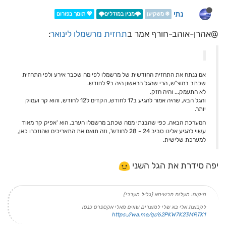
נתי
❄️ משקיען
🌩️מבין במודלים🌩️
💖 תומך בפורום
@אהרן-אוהב-חורף אמר ב
תחזית מרשמלו לינואר
:
אם ננתח את התחזית החודשית של מרשמלו לפי מה שכבר אירע ולפי התחזית
שכתב במוצ"ש, הרי שהגל הראשון היה ב9 לחודש.
לא התעמק... והיה חזק.
והגל הבא, שהיה אמור להגיע ב17 לחודש, הקדים ל12 לחודש, והוא קר ועמוק
יותר.
המערכת הבאה, כפי שהבנתי ממה שכתב מרשמלו הערב, הוא 'אפיק קר מאוד
עשוי להגיע אלינו סביב 24 - 28 לחודש', וזה תואם את התאריכים שהוזכרו כאן,
למערכת שלישית.
יפה סידרת את הגל השני
מיקום: מעלות תרשיחא (גליל מערבי)
לקבוצת אלי בא שלי למוצרים שווים מאלי אקספרס כנסו
https://wa.me/qr/62PKW7K23MRTK1