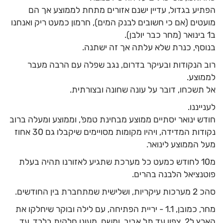
הפתיע בגדול, עדיין ישנם אזורים מתחת לממוצע אך הם
מועטים (אם כי חשובים לבנק המים), חרמון כמעט ריק ואנחנו
ב1 בינואר (מחר כבר יולבן).
בנוסף, כנרת שלא עלתה אך זה ישתנה.
רוב הנקודות ובעיקר בדרום, נגב שפלה עם הרבה מעבר
לממוצע.
אל תשכחו, דובר על עונה שחונה ובצורתית.
לענייננו.
חודש ינואר יסתיים ממוצע מבחינת טמפ', וממוצע ומעלה ברוב
נקודות המדידה, ויהיו מקומות מסויימים שיקבלו גם 30 אחוז
מעל הממוצע לינואר.
מ10 לחודש כמעט כל מערכת שתגיע לאזורנו תהיה בעלת
פוטנציאל הלבנה בהרים.
סהכ 2 מערכות עיקריות, ושלישית שמתחברת בין החודשים.
מחר, כמובן, 1.1 - יריית הפתיחה, עם לילה ובוקר שיחלקו את
הארץ ל2. צפון עד תל אביב, ומשם, מעונן חלקית בלבד, עד