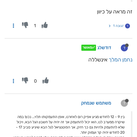
זה מראה על כיוון
1
תגובה 1
ד
דודשלג
ד
✅מאושר
נחמן המלך
אינשללה
0
משתמש שנמחק
?
בין 9 - 12 לחודש מגיע אפיק רום לאזורנו, אופן התעמקותו תלוי... נכון! במה
שיקרה ממערב לנו, הוא יכול להתעמק אך זה יהיה על חשבון הגל הבא, ויכול
שלא להתעמק ולהיות גם כך חזק, אך הפוטנציאל לגל הבא שיגיע סביב 17 -
20 לחודש יהיה קר ועמוק יותר.