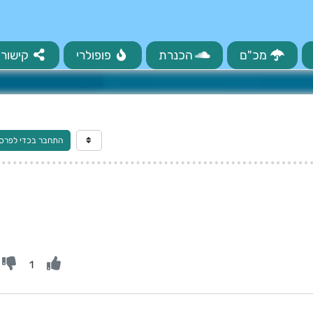
מכ"ם
הכנרת
פופולרי
קישורי
התחבר בכדי לפרס
1