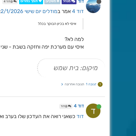
דוד
מנהל
❄️ משקיען
💖 תומך בפורום
@דוד 4
דוד 4
אמר ב
מודלים יום שישי 2/1/2026
:
איסי לא בכיון הבוקר בכלל
למה לא?
איסי עם מערכת יפה וחזקה בשבת - שני
מיקום: בית שמש
תגובה 1
תגובה אחרונה
ד
דוד 4
@דוד
ד
דוד
כשאני רואה את העדכון שלו בערב ואת