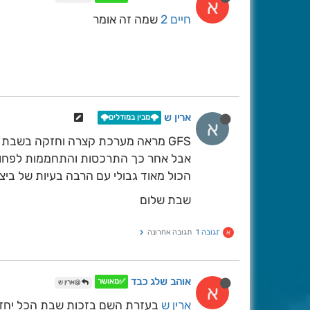
א
חיים 2
שמה זה אומר
ארין ש
🌩️מבין במודלים🌩️
א
GFS מראה מערכת קצרה וחזקה בשבת הבאה
אבל אחר כך התרכסות והתחממות לפחות
הכול מאוד גבולי עם הרבה בעיות של ביצ ש
שבת שלום
תגובה 1
תגובה אחרונה
א
אוהב שלג כבד
✅מאושר
@ארין ש
א
ארין ש
בעזרת השם בזכות שבת הכל יחזור ע