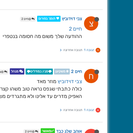
צבי דוידוביץ
💖 תומך בפורום
@חיים 2
צ
חיים 2
ההודעה שלך משום מה חסומה בנטפרי
תגובה 1
תגובה אחרונה
ח
חיים 2
❄️ משקיען
🌩️מבין במודלים🌩️
מנהל
@צבי
ח
צבי דוידוביץ
מוזר מאד
כולה כתבתי שגפס נראה טוב משהו קצר 
האפיק מדרים עד אלינו ולא מתגרדים משו
תגובה 1
תגובה אחרונה
א
אוהב שלג כבד
✅מאושר
@חיים 2