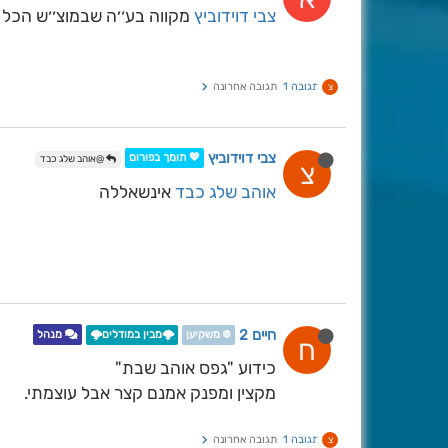
צבי דוידוביץ
מקווה בע׳׳ה שבמוצ׳׳ש הכל י
תגובה 1
תגובה אחרונה
צ
צבי דוידוביץ
💖 תומך בפורום
@אוהב שלג כבד
צ
אוהב שלג כבד
אינשאללה
חיים 2
❄️ משקיען
🌩️מבין במודלים🌩️
מנהל
ח
כידוע "גפס אוהב שבת"
מקצין ומפנק אמנם קצר אבל עוצמתי.
תגובה 1
תגובה אחרונה
צ