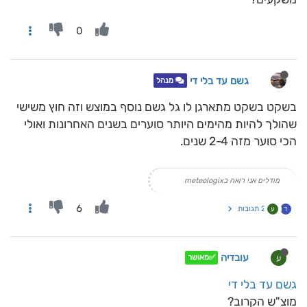
0
גשם עד בלי די
מנהל
בשקט בשקט מתארגן לו גל גשם נוסף במוצש וזה חוץ משישי
שהולך להיות מהימים היותר סוערים בשנים האחרונות ואולי
הכי סוער מזה 2-4 שנים.
מודלים אני רואה בmeteologix
6
2 תגובות
ד
ע
עובדיה
ע
✅מאושר
גשם עד בלי די
מוצ"ש הקרוב?