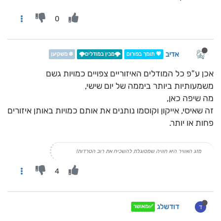
0
אדיב
💖 תומך בפורום
🌩️מבין במודלים🌩️
❄️ משקיען
אכן ע"פ כל המודלים האיזוריים צפויים כמויות גשם
משמעותיות ביותר ביממה של יום שישי,
מה שיפה כאן,
זה שאיסי, אייקון וקוסמו נותנים את אותם כמויות באותן איזורים
פחות או יותר.
מזג האוויר היא חוויה שמסוגלת להשכיח את רוב הטרדות!
4
דודשלג
ד
✅מאושר