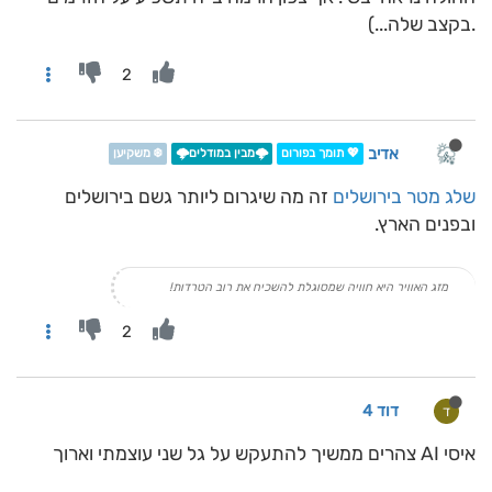
.בקצב שלה...)
2
אדיב
💖 תומך בפורום
🌩️מבין במודלים🌩️
❄️ משקיען
שלג מטר בירושלים
זה מה שיגרום ליותר גשם בירושלים
ובפנים הארץ.
מזג האוויר היא חוויה שמסוגלת להשכיח את רוב הטרדות!
2
דוד 4
ד
איסי AI צהרים ממשיך להתעקש על גל שני עוצמתי וארוך