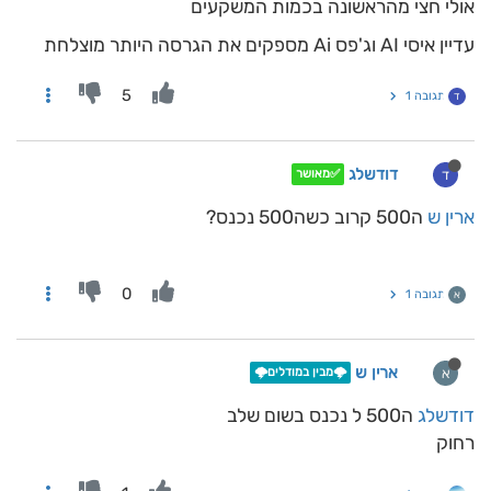
אולי חצי מהראשונה בכמות המשקעים
עדיין איסי AI וג'פס Ai מספקים את הגרסה היותר מוצלחת
5
תגובה 1
ד
דודשלג
ד
✅מאושר
ארין ש
ה500 קרוב כשה500 נכנס?
0
תגובה 1
א
ארין ש
א
🌩️מבין במודלים🌩️
דודשלג
ה500 ל נכנס בשום שלב
רחוק