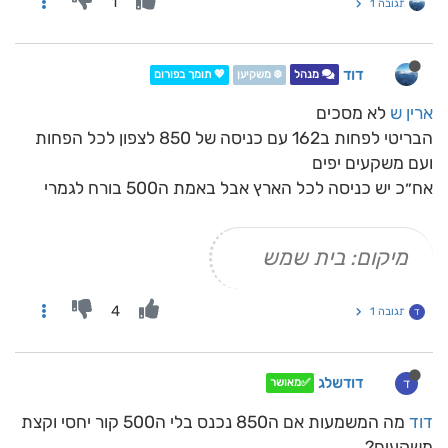
1
תגובה 1
דוד
מנהל
❄️ משקיען
💖 תומך בפורום
ארין ש
לא מסכים
הבריטי לפחות ב162 עם כניסה של 850 לצפון לכל הפחות
ועם משקעים יפים
אח״כ יש כניסה לכל הארץ אבל באמת ה500 בורח לגמרי
מיקום: בית שמש
4
תגובה 1
ד
דודשלג
ד
✅מאושר
דוד
מה המשמעות אם ה850 נכנס בלי ה500 קור יחסי וקצת
משקעים?