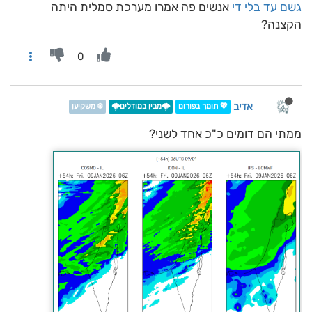
גשם עד בלי די
אנשים פה אמרו מערכת סמלית היתה
הקצנה?
0
אדיב
💖 תומך בפורום
🌩️מבין במודלים🌩️
❄️ משקיען
ממתי הם דומים כ"כ אחד לשני?