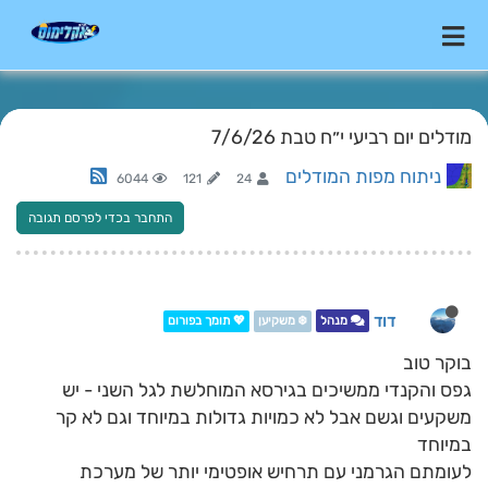
מודלים יום רביעי י״ח טבת 7/6/26
ניתוח מפות המודלים
6044
121
24
התחבר בכדי לפרסם תגובה
דוד
מנהל
❄️ משקיען
💖 תומך בפורום
בוקר טוב
גפס והקנדי ממשיכים בגירסא המוחלשת לגל השני - יש
משקעים וגשם אבל לא כמויות גדולות במיוחד וגם לא קר
במיוחד
לעומתם הגרמני עם תרחיש אופטימי יותר של מערכת