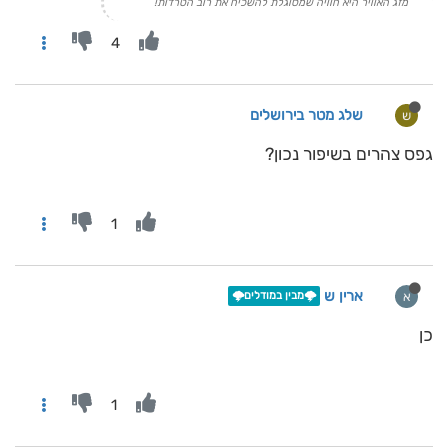
מזג האוויר היא חוויה שמסוגלת להשכיח את רוב הטרדות!
4
שלג מטר בירושלים
ש
גפס צהרים בשיפור נכון?
1
ארין ש
א
🌩️מבין במודלים🌩️
כן
1