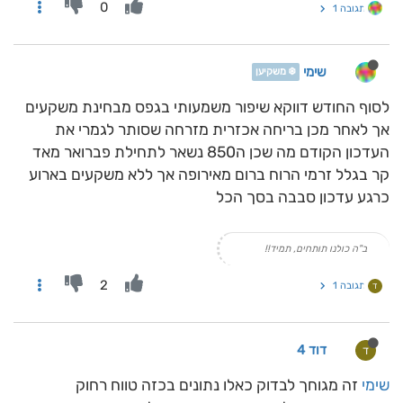
0
תגובה 1
שימי
❄️ משקיען
לסוף החודש דווקא שיפור משמעותי בגפס מבחינת משקעים
אך לאחר מכן בריחה אכזרית מזרחה שסותר לגמרי את
העדכון הקודם מה שכן ה850 נשאר לתחילת פברואר מאד
קר בגלל זרמי הרוח ברום מאירופה אך ללא משקעים בארוע
כרגע עדכון סבבה בסך הכל
ב"ה כולנו תותחים, תמיד!!
2
תגובה 1
ד
דוד 4
ד
שימי
זה מגוחך לבדוק כאלו נתונים בכזה טווח רחוק