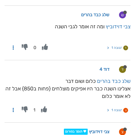
שלג כבד בהרים
ש
צבי דוידוביץ
ומה זה אומר לגבי השנה
0
תגובה 1
ד
דוד 4
ד
שלג כבד בהרים
כלום ושום דבר
אצלינו השנה כבר היו אפיקים מוצלחים {פחות ב850} אבל זה
לא אומר כלום
1
תגובה 1
צ
צבי דוידוביץ
צ
💖 תומך בפורום