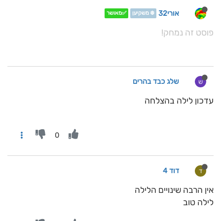
אורי32
❄️ משקיען
✅מאושר
פוסט זה נמחק!
שלג כבד בהרים
ש
עדכון לילה בהצלחה
0
דוד 4
ד
אין הרבה שינויים הלילה
לילה טוב