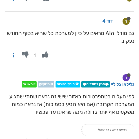
דוד 4
ד
גם מודלי הAI מראים על כיון למערכת כל שהיא בסוף החודש
נעקוב
1
ג
גלילאו גליליי
🌩️מבין במודלים🌩️
💖 תומך בפורום
❄️ משקיען
✅מאושר
לפי העליה בטמפרטורות באזור שישי זה נראה שמתי שתגיע
המערכת הקרובה (אם היא תגיע בסמיכות) אז נראה כמות
משקעים אף יותר גדולה ממה שראינו עד עכשיו
אחוות השלג בדימוס!