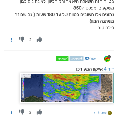
בטווח הזה השאלה היא אך ורק הכיוון ולא נתונים כגון
משקעים ומפלס ה850
נתונים אלו חשובים בטווח של עד 180 שעות {וגם שם זה
משתנה המון}
לילה טוב
2
אורי32
❄️ משקיען
✅מאושר
דוד 4
אייקון המעודכן
2
תגובה 1
ד