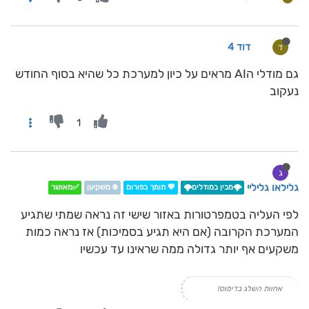
דוד 4
ד
גם מודלי הAI מראים על כיון למערכת כל שהיא בסוף החודש
נעקוב
1
ג
גלילאו גליליי
🌩️מבין במודלים🌩️
💖 תומך בפורום
❄️ משקיען
✅מאושר
לפי העליה בטמפרטורות באזור שישי זה נראה שמתי שתגיע
המערכת הקרובה (אם היא תגיע בסמיכות) אז נראה כמות
משקעים אף יותר גדולה ממה שראינו עד עכשיו
אחוות השלג בדימוס!