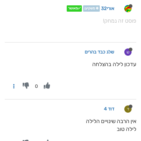
אורי32
❄️ משקיען
✅מאושר
פוסט זה נמחק!
שלג כבד בהרים
ש
עדכון לילה בהצלחה
0
דוד 4
ד
אין הרבה שינויים הלילה
לילה טוב