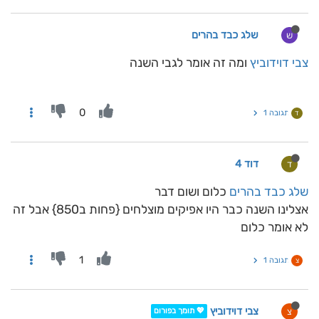
שלג כבד בהרים
ש
צבי דוידוביץ
ומה זה אומר לגבי השנה
0
תגובה 1
ד
דוד 4
ד
שלג כבד בהרים
כלום ושום דבר
אצלינו השנה כבר היו אפיקים מוצלחים {פחות ב850} אבל זה
לא אומר כלום
1
תגובה 1
צ
צבי דוידוביץ
צ
💖 תומך בפורום