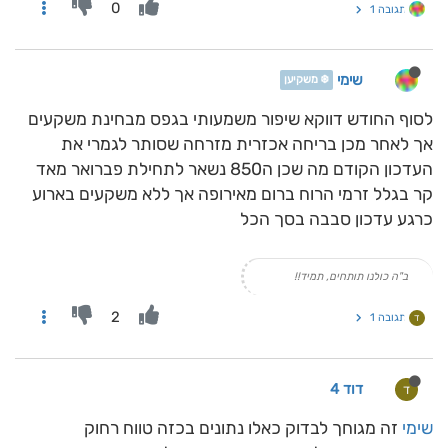
0
תגובה 1
שימי
❄️ משקיען
לסוף החודש דווקא שיפור משמעותי בגפס מבחינת משקעים
אך לאחר מכן בריחה אכזרית מזרחה שסותר לגמרי את
העדכון הקודם מה שכן ה850 נשאר לתחילת פברואר מאד
קר בגלל זרמי הרוח ברום מאירופה אך ללא משקעים בארוע
כרגע עדכון סבבה בסך הכל
ב"ה כולנו תותחים, תמיד!!
2
תגובה 1
ד
דוד 4
ד
שימי
זה מגוחך לבדוק כאלו נתונים בכזה טווח רחוק