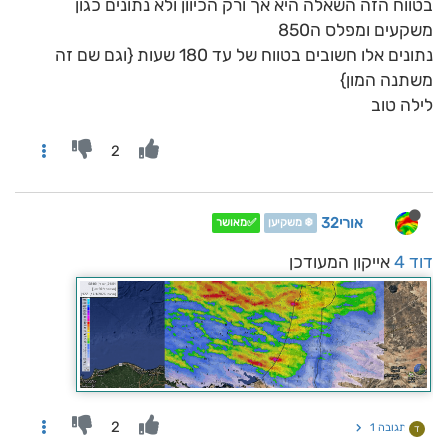
בטווח הזה השאלה היא אך ורק הכיוון ולא נתונים כגון
משקעים ומפלס ה850
נתונים אלו חשובים בטווח של עד 180 שעות {וגם שם זה
משתנה המון}
לילה טוב
2
אורי32
❄️ משקיען
✅מאושר
דוד 4
אייקון המעודכן
2
תגובה 1
ד