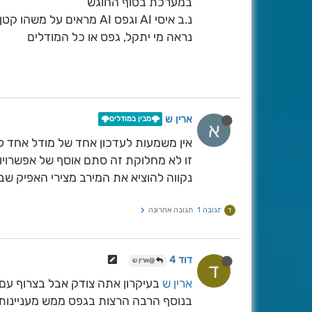
במערכת בסוף החוגש
נ.ב איסי AI וגפס AI מראים על משהו קטן בסוף הטווח שלהם - רחוק מאוד
נראה מי יתקל, גפס או כל המודלים
ארין ש
🌩️מבין במודלים🌩️
א
אין משמעות לעדכון אחד של מודל אחד לטווח 300
זו לא מחלוקת זה סתם אוסף של אפשרויו
נקווה להוציא את המירב מצירי האפיק שב
תגובה 1
תגובה אחרונה
ד
דוד 4
@ארין ש
ד
ארין ש
בעיקרון אתה צודק אבל בצרוף עם 
בנוסף הרבה הרצות בגפס ממש מעניינות