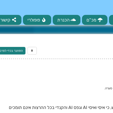
מכ"ם
הכנרת
פופולרי
קישורי
התחבר בכדי לפרס
סערה.
בנוסף הוא היחיד שמצביע על כזה תרחיש, כי איסי ואיסי AI וגפס AI והקנדי בכל ההרצות אינם תומכים