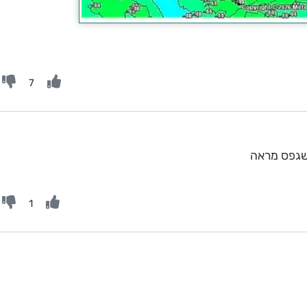
7
שגפס מראה
1