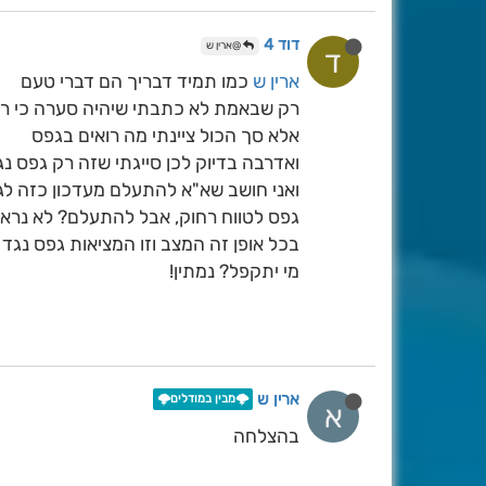
דוד 4
@ארין ש
ד
ארין ש
כמו תמיד דבריך הם דברי טעם
רק שבאמת לא כתבתי שיהיה סערה כי רא
אלא סך הכול ציינתי מה רואים בגפס
ואדרבה בדיוק לכן סייגתי שזה רק גפס נ
ואני חושב שא"א להתעלם מעדכון כזה לגמ
גפס לטווח רחוק, אבל להתעלם? לא נראה
בכל אופן זה המצב וזו המציאות גפס נגד
מי יתקפל? נמתין!
ארין ש
🌩️מבין במודלים🌩️
א
בהצלחה