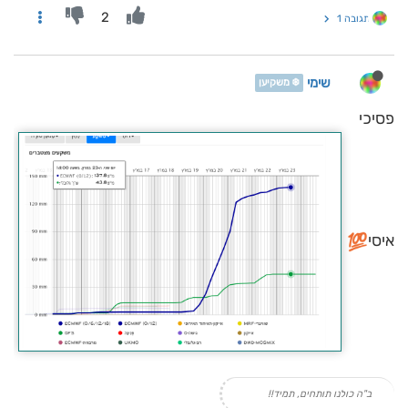
2
תגובה 1
שימי
❄️ משקיען
פסיכי
איסי
ב"ה כולנו תותחים, תמיד!!