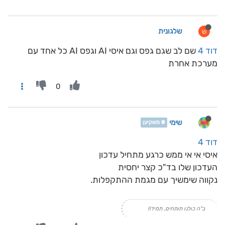
שלגונית
ש
דוד 4
שם לב שגם גפס וגם איסי AI וגפס AI כל אחד עם
מערכת אחרת
0
שימי
❄️ משקיען
דוד 4
איסי אי אי ממש כרגע מתחיל עדכון
העדכון שלו בד"כ קצר יחסית
נקווה שימשיך עם מגמת ההתקפלות.
ב"ה כולנו תותחים, תמיד!!