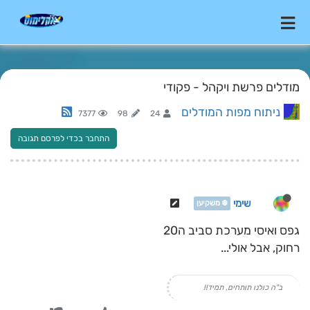
מודלים פרשת ויקהל - פקודי
ניתוח מפות המודלים
7377
98
24
התחבר בכדי לפרסם תגובה
שימי
❄️ משקיען
גפס ואיסי מערכת סביב ה20
רחוק, אבל אולי...
ב"ה כולנו תותחים, תמיד!!