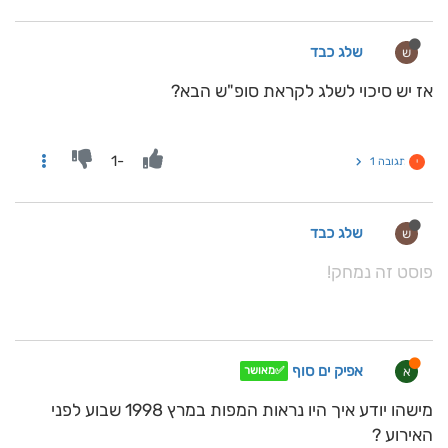
שלג כבד
ש
אז יש סיכוי לשלג לקראת סופ"ש הבא?
-1
תגובה 1
י
שלג כבד
ש
פוסט זה נמחק!
אפיק ים סוף
א
✅מאושר
מישהו יודע איך היו נראות המפות במרץ 1998 שבוע לפני
האירוע ?