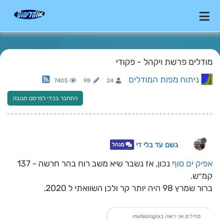
מודלים פרשת ויקהל - פקודי
ניתוח מפות המודלים
7405
98
24
התחבר בכדי לפרסם תגובה
גשם עד בלי די
מנהל
אפיק ים סוף
נכון, אז נשבר שיא משב רוח בהר חרשה - 137
קמ״ש.
ברור שמרץ 98 היה יותר קר ולכן השוואתי ל 2020.
מודלים אני רואה בmeteologix