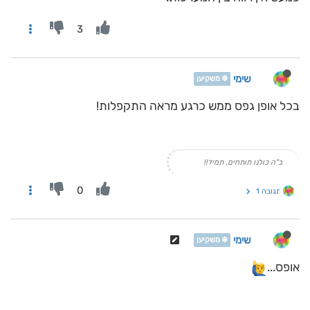
3
שימי
❄️ משקיען
בכל אופן גפס ממש כרגע מראה התקפלות!
ב"ה כולנו תותחים, תמיד!!
0
תגובה 1
שימי
❄️ משקיען
אופס...