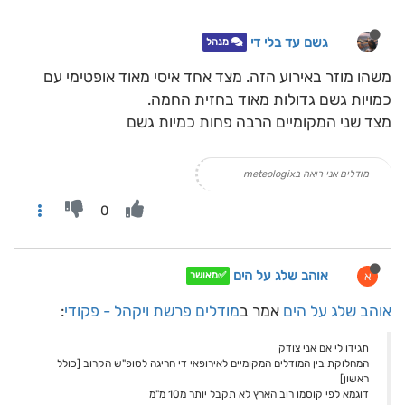
גשם עד בלי די
מנהל
משהו מוזר באירוע הזה. מצד אחד איסי מאוד אופטימי עם
כמויות גשם גדולות מאוד בחזית החמה.
מצד שני המקומיים הרבה פחות כמיות גשם
מודלים אני רואה בmeteologix
0
אוהב שלג על הים
א
✅מאושר
אוהב שלג על הים
אמר ב
מודלים פרשת ויקהל - פקודי
:
תגידו לי אם אני צודק
המחלוקת בין המודלים המקומיים לאירופאי די חריגה לסופ"ש הקרוב [כולל
ראשון]
דוגמא לפי קוסמו רוב הארץ לא תקבל יותר מ10 מ"מ