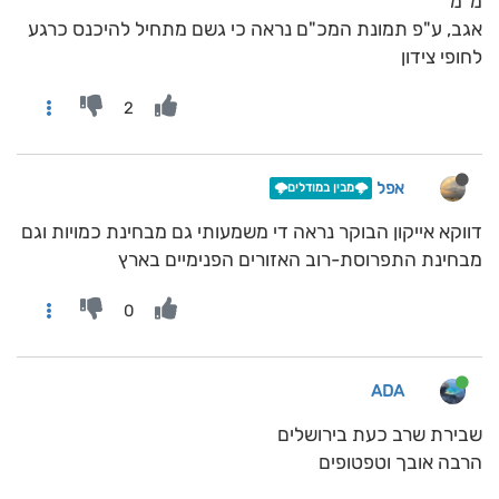
מ"מ
אגב, ע"פ תמונת המכ"ם נראה כי גשם מתחיל להיכנס כרגע
לחופי צידון
2
אפל
🌩️מבין במודלים🌩️
דווקא אייקון הבוקר נראה די משמעותי גם מבחינת כמויות וגם
מבחינת התפרוסת-רוב האזורים הפנימיים בארץ
0
ADA
שבירת שרב כעת בירושלים
הרבה אובך וטפטופים