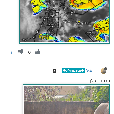
0
אפל
🌩️מבין במודלים🌩️
הברד בגולן