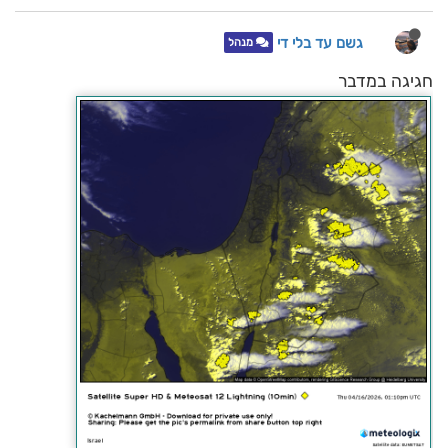
גשם עד בלי די
מנהל
חגיגה במדבר