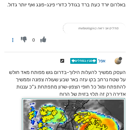
באלרום יורד כעת ברד בגודל כדורי פינג-פונג ואף יותר גדול.
מודלים אני רואה בmeteologix
0
אפל
🌩️מבין במודלים🌩️
העסק ממשיך להעלות הילוך-בדרום גוש מפותח מאד חולש
על שטח נרחב בקו עזה באר שבע שעולה צפונה וממשיך
להתפתח ומול כל חופי הצפון-שרון מתפתחת ג"כ עננות
אדירה רק זה תלוי בזוית של הרוח