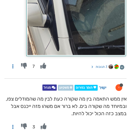
7
3 תגובות
ש
ישיר
י
💖 תומך בפורום
❄️ משקיען
מנהל
אין ממש התאמה בין מה שקורה כעת לבין מה שהמודלים צפו,
ובמיוחד מה שקורה בים. לא ברור אם משהו מזה ייכנס אבל
במצב כזה הכול יכול להיות.
3