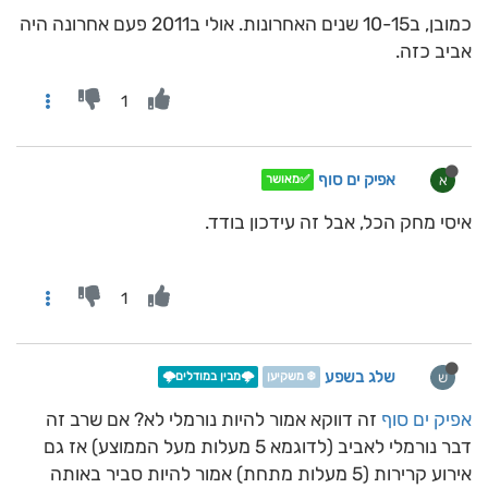
כמובן, ב10-15 שנים האחרונות. אולי ב2011 פעם אחרונה היה
אביב כזה.
1
אפיק ים סוף
א
✅מאושר
איסי מחק הכל, אבל זה עידכון בודד.
1
שלג בשפע
ש
❄️ משקיען
🌩️מבין במודלים🌩️
אפיק ים סוף
זה דווקא אמור להיות נורמלי לא? אם שרב זה
דבר נורמלי לאביב (לדוגמא 5 מעלות מעל הממוצע) אז גם
אירוע קרירות (5 מעלות מתחת) אמור להיות סביר באותה