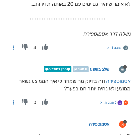
לא אומר שיהיה גם ימים עם 20 באותה תדירות....
נשלח דרך אטמוספירה
4
תגובה 1
ש
שלג בשפע
ש
❄️ משקיען
🌩️מבין במודלים🌩️
אטמוספירה
וזה בדיוק מה שמוזר לי איך הממוצע נשאר
ממוצע ולא נהיה יותר חם בפער?
0
2 תגובות
א
ג
אטמוספירה
א