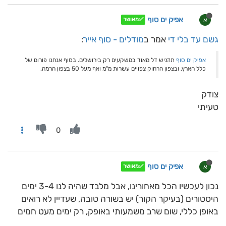
אפיק ים סוף
א
✅מאושר
גשם עד בלי די
אמר ב
מודלים - סוף אייר
:
אפיק ים סוף
תדגיש דל מאוד במשקעים רק בירושלים. בסוף אנחנו פורום של
כלל הארץ, ובצפון הרחוק צפויים עשרות מ"מ ואף מעל 50 בצפון הרמה.
צודק
טעיתי
0
אפיק ים סוף
א
✅מאושר
נכון לעכשיו הכל מאחורינו, אבל מלבד שהיה לנו 3-4 ימים
היסטורים (בעיקר הקור) יש בשורה טובה, שעדיין לא רואים
באופן כללי, שום שרב משמעותי באופק, רק ימים מעט חמים