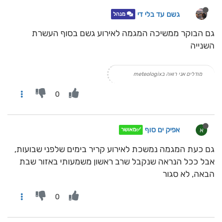
גשם עד בלי די
מנהל
גם הבוקר ממשיכה המגמה לאירוע גשם בסוף העשרת
השנייה
מודלים אני רואה בmeteologix
0
אפיק ים סוף
א
✅מאושר
גם כעת המגמה נמשכת לאירוע קריר בימים שלפני שבועות,
אבל ככל הנראה שנקבל שרב ראשון משמעותי באזור שבת
הבאה, לא סגור
0