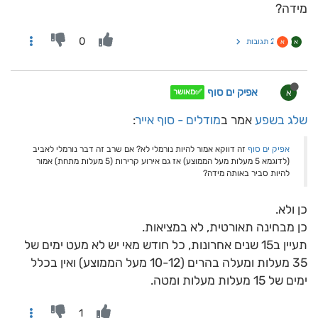
מידה?
0
2 תגובות
א
א
אפיק ים סוף
א
✅מאושר
שלג בשפע
אמר ב
מודלים - סוף אייר
:
אפיק ים סוף
זה דווקא אמור להיות נורמלי לא? אם שרב זה דבר נורמלי לאביב
(לדוגמא 5 מעלות מעל הממוצע) אז גם אירוע קרירות (5 מעלות מתחת) אמור
להיות סביר באותה מידה?
כן ולא.
כן מבחינה תאורטית, לא במציאות.
תעיין ב15 שנים אחרונות, כל חודש מאי יש לא מעט ימים של
35 מעלות ומעלה בהרים (10-12 מעל הממוצע) ואין בכלל
ימים של 15 מעלות מעלות ומטה.
1