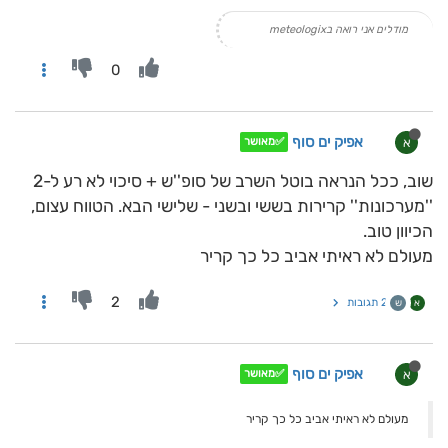
מודלים אני רואה בmeteologix
0
אפיק ים סוף
א
✅מאושר
שוב, ככל הנראה בוטל השרב של סופ''ש + סיכוי לא רע ל-2
''מערכונות'' קרירות בששי ובשני - שלישי הבא. הטווח עצום,
הכיוון טוב.
מעולם לא ראיתי אביב כל כך קריר
2
2 תגובות
א
ש
אפיק ים סוף
א
✅מאושר
מעולם לא ראיתי אביב כל כך קריר