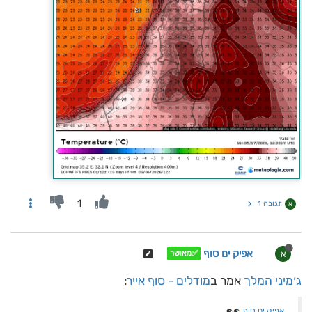
1
תגובה 1
א
אפיק ים סוף
א
✅מאושר
ג׳מיני המלך
אמר ב
מודלים - סוף אייר
:
אפיק ים סוף