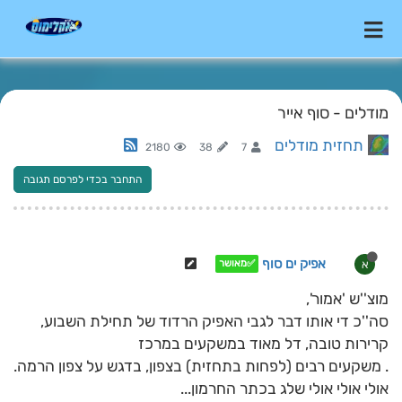
מודלים - סוף אייר
תחזית מודלים
2180
38
7
התחבר בכדי לפרסם תגובה
אפיק ים סוף
א
✅מאושר
מוצ''ש 'אמור',
סה''כ די אותו דבר לגבי האפיק הרדוד של תחילת השבוע,
קרירות טובה, דל מאוד במשקעים במרכז
. משקעים רבים (לפחות בתחזית) בצפון, בדגש על צפון הרמה.
אולי אולי אולי שלג בכתר החרמון...