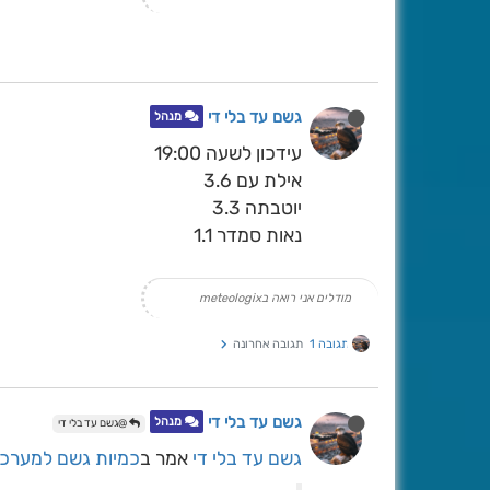
גשם עד בלי די
מנהל
עידכון לשעה 19:00
אילת עם 3.6
יוטבתה 3.3
נאות סמדר 1.1
מודלים אני רואה בmeteologix
תגובה 1
תגובה אחרונה
גשם עד בלי די
מנהל
@גשם עד בלי די
גשם עד בלי די
אמר ב
כמיות גשם למערכת -26/11