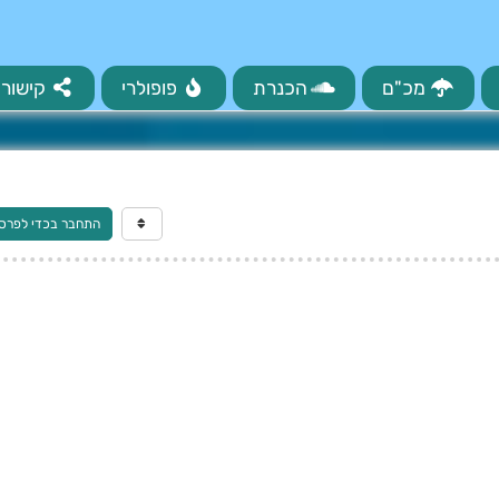
מכ"ם
הכנרת
פופולרי
קישורי
התחבר בכדי לפרס