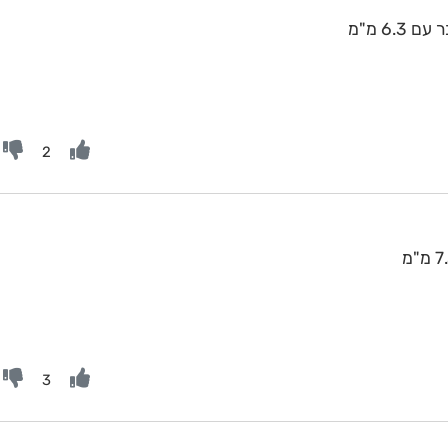
6 מ"מ
2
3